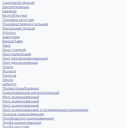
Сортовой прокат
Шестигранник
Квадрат
Круги/Прутки
Поковка круглая
Поковка прямоугольная
Фасонный прокат
Уголок
Швеллер
Балка/Тавр
Лист
Лист гладкий
Лист рифленый
Лист перфорированный
Лист декоративный
Плита
Фольга
Полоса
Лента
Штрипс
Проволока/Катанка
Оцинкованный металлопрокат
Круг оцинкованный
Лист оцинкованный
Лист оцинкованный
Лист оцинкованный с полимерным покрытием
Полоса оцинкованная
Профнастил оцинкованный
Труба оцинкованная
Труба круглая