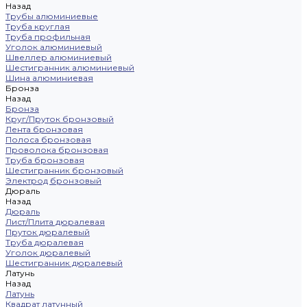
Назад
Трубы алюминиевые
Труба круглая
Труба профильная
Уголок алюминиевый
Швеллер алюминиевый
Шестигранник алюминиевый
Шина алюминиевая
Бронза
Назад
Бронза
Круг/Пруток бронзовый
Лента бронзовая
Полоса бронзовая
Проволока бронзовая
Труба бронзовая
Шестигранник бронзовый
Электрод бронзовый
Дюраль
Назад
Дюраль
Лист/Плита дюралевая
Пруток дюралевый
Труба дюралевая
Уголок дюралевый
Шестигранник дюралевый
Латунь
Назад
Латунь
Квадрат латунный