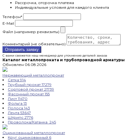
Рассрочка, отсрочка платежа
Индивидуальные условия для каждого клиента
Телефон
*
E-Mail
Файл (например реквизиты)
Комментарий (не обязательно)
Отправить заявку
С вами свяжется наш менеджер для уточнения деталей заказа
Каталог металлопроката и трубопроводной арматуры
Обновлен 06.08.2026
Нержавеющий металлопрокат
Сетка
914
Трубный прокат
17279
Сортовой прокат
21739
Фасонный прокат
155
Лист
11470
Фольга
13
Полоса
143
Лента
53647
Штрипс
2776
Проволока/Катанка
245
Оцинкованный металлопрокат
Круг оцинкованный
6