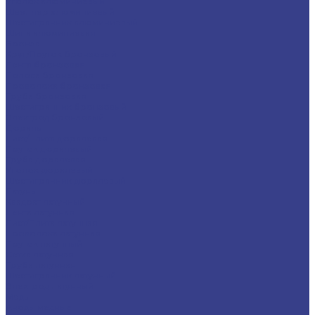
Уголок алюминиевый
Швеллер алюминиевый
Шестигранник алюминиевый
Шина алюминиевая
Бронза
Круг/Пруток бронзовый
Лента бронзовая
Полоса бронзовая
Проволока бронзовая
Труба бронзовая
Шестигранник бронзовый
Электрод бронзовый
Дюраль
Лист/Плита дюралевая
Пруток дюралевый
Труба дюралевая
Уголок дюралевый
Шестигранник дюралевый
Латунь
Квадрат латунный
Лента латунная
Лист/Плита латунная
Проволока латунная
Пруток латунный
Сетка латунная
Труба латунная
Шестигранник латунный
Электрод латунный
Медь
Аноды медные