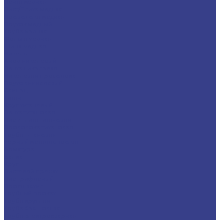
Лента медная
Лист/Плита медная
Проволока медная
Пруток медный
Труба медная
Фольга медная
Шина медная
Никель
Анод никелевый
Лента никелевая
Никелевая проволока
Пруток никелевый
Свинец
Титан
Круг титановый
Лента титановая
Лист/Плита титановая
Проволока титановая
Труба титановая
Черный металлопрокат
Арматура
Балка
Круг
Листовой прокат
Лист рифленый
Профнастил
Трубный прокат
Труба круглая
Труба бесшовная
Труба электросварная