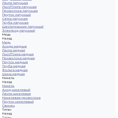
Лента латунная
Лист/Плита латунная
Проволока латунная
Пруток латунный
Сетка латунная
Труба латунная
Шестигранник латунный
Электрод латунный
Медь
Назад
Медь
Аноды медные
Лента медная
Лист/Плита медная
Проволока медная
Пруток медный
Труба медная
Фольга медная
Шина медная
Никель
Назад
Никель
Анод никелевый
Лента никелевая
Никелевая проволока
Пруток никелевый
Свинец
Титан
Назад
Титан