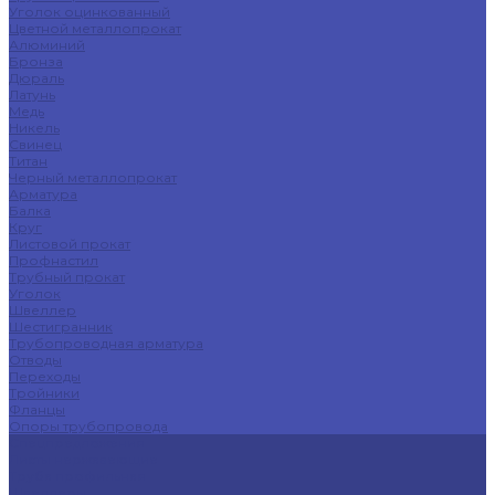
Уголок оцинкованный
Цветной металлопрокат
Алюминий
Бронза
Дюраль
Латунь
Медь
Никель
Свинец
Титан
Черный металлопрокат
Арматура
Балка
Круг
Листовой прокат
Профнастил
Трубный прокат
Уголок
Швеллер
Шестигранник
Трубопроводная арматура
Отводы
Переходы
Тройники
Фланцы
Опоры трубопровода
Спецпредложения
Листы нержавеющие
Труба профильная
Швеллеры