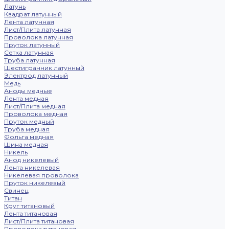
Латунь
Квадрат латунный
Лента латунная
Лист/Плита латунная
Проволока латунная
Пруток латунный
Сетка латунная
Труба латунная
Шестигранник латунный
Электрод латунный
Медь
Аноды медные
Лента медная
Лист/Плита медная
Проволока медная
Пруток медный
Труба медная
Фольга медная
Шина медная
Никель
Анод никелевый
Лента никелевая
Никелевая проволока
Пруток никелевый
Свинец
Титан
Круг титановый
Лента титановая
Лист/Плита титановая
Проволока титановая