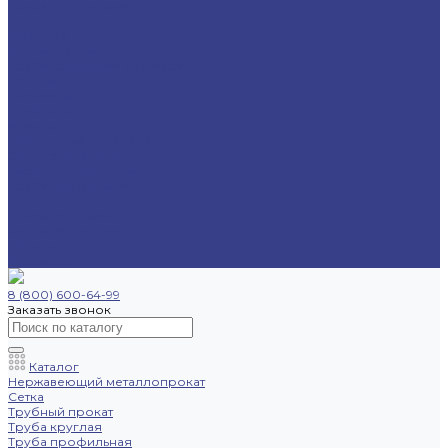
Труба профильная
Уголок
Швеллер
Шестигранник
Трубопроводная арматура
Отводы
Переходы
Тройники
Фланцы
Опоры трубопровода
Спецпредложения
Листы нержавеющие
Труба профильная
Швеллеры
Шестигранники
Доставка и оплата
Отзывы
Контакты
8 (800) 600-64-99
Заказать звонок
Каталог
Нержавеющий металлопрокат
Сетка
Трубный прокат
Труба круглая
Труба профильная