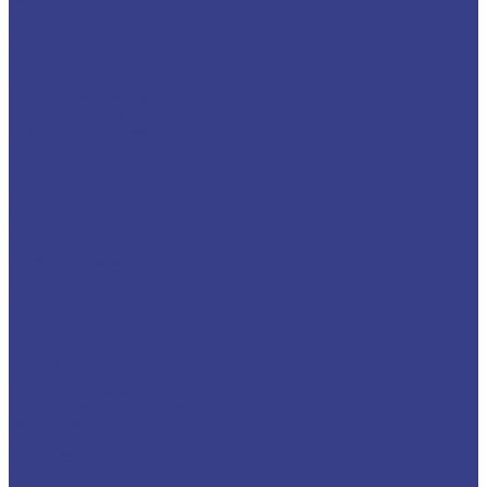
Плита
Фольга
Полоса
Лента
Штрипс
Проволока/Катанка
Оцинкованный металлопрокат
Круг оцинкованный
Лист оцинкованный
Лист оцинкованный
Лист оцинкованный с полимерным покрытием
Полоса оцинкованная
Профнастил оцинкованный
Труба оцинкованная
Труба круглая
Труба профильная
Уголок оцинкованный
Цветной металлопрокат
Алюминий
Квадрат алюминиевый
Круг/Пруток алюминиевый
Лента алюминиевая
Лист/Плита алюминиевая
Полоса алюминиевая
Проволока алюминиевая
Тавр алюминиевый
Трубы алюминиевые
Труба круглая
Труба профильная