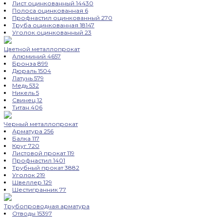
Лист оцинкованный
14430
Полоса оцинкованная
6
Профнастил оцинкованный
270
Труба оцинкованная
18147
Уголок оцинкованный
23
Цветной металлопрокат
Алюминий
4657
Бронза
899
Дюраль
1504
Латунь
579
Медь
532
Никель
5
Свинец
12
Титан
406
Черный металлопрокат
Арматура
256
Балка
117
Круг
720
Листовой прокат
119
Профнастил
1401
Трубный прокат
3882
Уголок
219
Швеллер
129
Шестигранник
77
Трубопроводная арматура
Отводы
15397