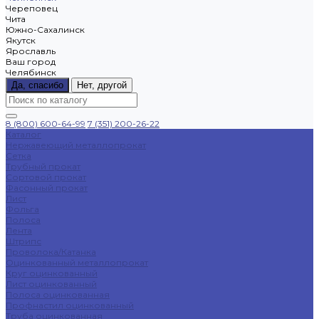
Череповец
Чита
Южно-Сахалинск
Якутск
Ярославль
Ваш город
Челябинск
Да, спасибо
Нет, другой
8 (800) 600-64-99
7 (351) 200-26-22
Каталог
Нержавеющий металлопрокат
Сетка
Трубный прокат
Сортовой прокат
Фасонный прокат
Лист
Фольга
Полоса
Лента
Штрипс
Проволока/Катанка
Оцинкованный металлопрокат
Круг оцинкованный
Лист оцинкованный
Полоса оцинкованная
Профнастил оцинкованный
Труба оцинкованная