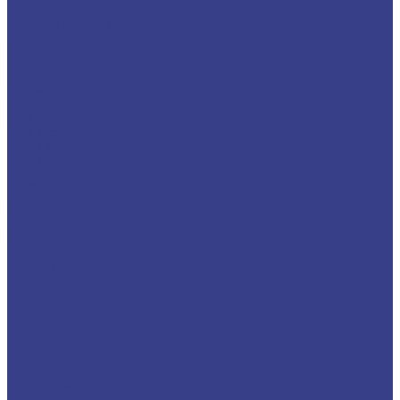
Шестигранники
Доставка и оплата
Отзывы
Контакты
...
Каталог
Нержавеющий металлопрокат
Сетка
Трубный прокат
Труба круглая
Труба электросварная
Труба бесшовная
Труба профильная
Труба квадратная
Труба прямоугольная
Сортовой прокат
Шестигранник
Квадрат
Круги/Прутки
Поковка круглая
Поковка прямоугольная
Фасонный прокат
Уголок
Швеллер
Балка/Тавр
Лист
Лист гладкий
Лист рифленый
Лист перфорированный
Лист декоративный