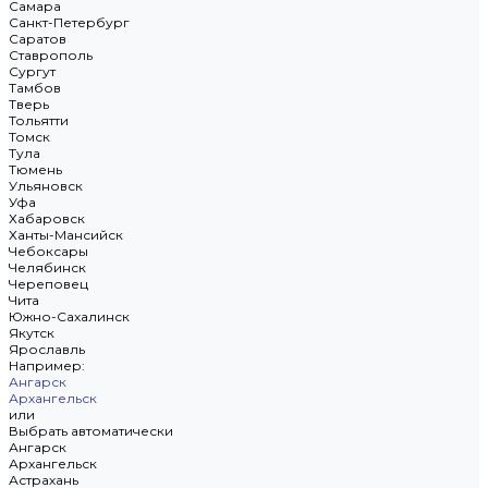
Самара
Санкт-Петербург
Саратов
Ставрополь
Сургут
Тамбов
Тверь
Тольятти
Томск
Тула
Тюмень
Ульяновск
Уфа
Хабаровск
Ханты-Мансийск
Чебоксары
Челябинск
Череповец
Чита
Южно-Сахалинск
Якутск
Ярославль
Например:
Ангарск
Архангельск
или
Выбрать автоматически
Ангарск
Архангельск
Астрахань