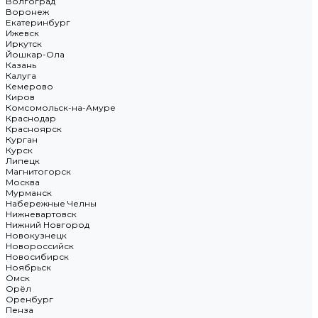
Волгоград
Воронеж
Екатеринбург
Ижевск
Иркутск
Йошкар-Ола
Казань
Калуга
Кемерово
Киров
Комсомольск-на-Амуре
Краснодар
Красноярск
Курган
Курск
Липецк
Магнитогорск
Москва
Мурманск
Набережные Челны
Нижневартовск
Нижний Новгород
Новокузнецк
Новороссийск
Новосибирск
Ноябрьск
Омск
Орёл
Оренбург
Пенза