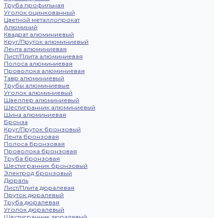
Труба профильная
Уголок оцинкованный
Цветной металлопрокат
Алюминий
Квадрат алюминиевый
Круг/Пруток алюминиевый
Лента алюминиевая
Лист/Плита алюминиевая
Полоса алюминиевая
Проволока алюминиевая
Тавр алюминиевый
Трубы алюминиевые
Уголок алюминиевый
Швеллер алюминиевый
Шестигранник алюминиевый
Шина алюминиевая
Бронза
Круг/Пруток бронзовый
Лента бронзовая
Полоса бронзовая
Проволока бронзовая
Труба бронзовая
Шестигранник бронзовый
Электрод бронзовый
Дюраль
Лист/Плита дюралевая
Пруток дюралевый
Труба дюралевая
Уголок дюралевый
Шестигранник дюралевый