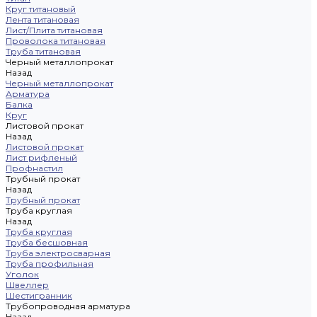
Круг титановый
Лента титановая
Лист/Плита титановая
Проволока титановая
Труба титановая
Черный металлопрокат
Назад
Черный металлопрокат
Арматура
Балка
Круг
Листовой прокат
Назад
Листовой прокат
Лист рифленый
Профнастил
Трубный прокат
Назад
Трубный прокат
Труба круглая
Назад
Труба круглая
Труба бесшовная
Труба электросварная
Труба профильная
Уголок
Швеллер
Шестигранник
Трубопроводная арматура
Назад