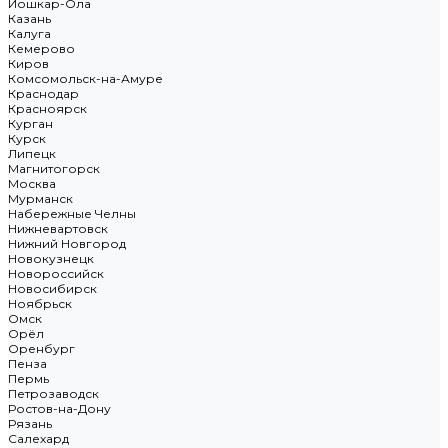
Йошкар-Ола
Казань
Калуга
Кемерово
Киров
Комсомольск-на-Амуре
Краснодар
Красноярск
Курган
Курск
Липецк
Магнитогорск
Москва
Мурманск
Набережные Челны
Нижневартовск
Нижний Новгород
Новокузнецк
Новороссийск
Новосибирск
Ноябрьск
Омск
Орёл
Оренбург
Пенза
Пермь
Петрозаводск
Ростов-на-Дону
Рязань
Салехард