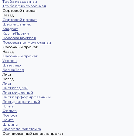
Труба квадратная
Труба прямоугольная
Сортовой прокат
Назад
Сортовой прокат
Шестигранник
Квадрат
Круги/Прутки
Поковка круглая
Поковка прямоугольная
Фасонный прокат
Назад
Фасонный прокат
Уголок
Швеллер
Балка/Тавр
Лист
Назад
Лист
Лист гладкий
Лист рифленый
Лист перфорированный
Лист декоративный
Плита
Фольга
Полоса
Лента
Штрипс
Проволока/Катанка
Оцинкованный металлопрокат