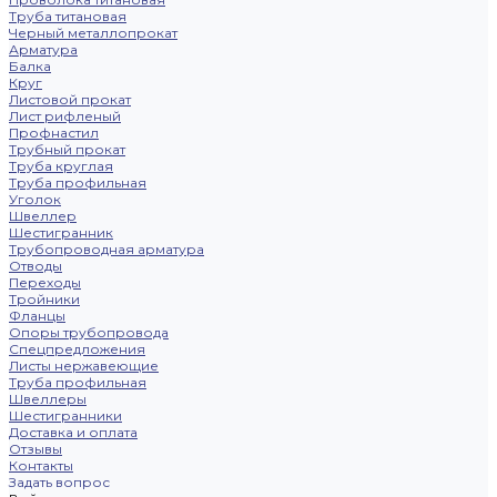
Труба титановая
Черный металлопрокат
Арматура
Балка
Круг
Листовой прокат
Лист рифленый
Профнастил
Трубный прокат
Труба круглая
Труба профильная
Уголок
Швеллер
Шестигранник
Трубопроводная арматура
Отводы
Переходы
Тройники
Фланцы
Опоры трубопровода
Спецпредложения
Листы нержавеющие
Труба профильная
Швеллеры
Шестигранники
Доставка и оплата
Отзывы
Контакты
Задать вопрос