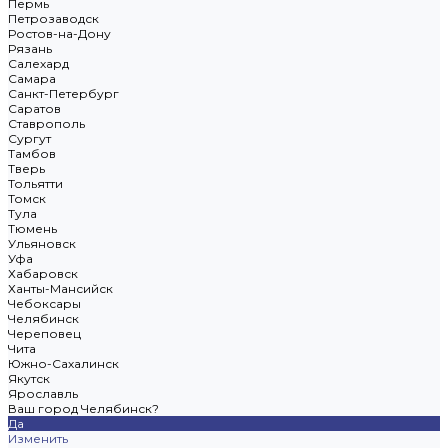
Пермь
Петрозаводск
Ростов-на-Дону
Рязань
Салехард
Самара
Санкт-Петербург
Саратов
Ставрополь
Сургут
Тамбов
Тверь
Тольятти
Томск
Тула
Тюмень
Ульяновск
Уфа
Хабаровск
Ханты-Мансийск
Чебоксары
Челябинск
Череповец
Чита
Южно-Сахалинск
Якутск
Ярославль
Ваш город Челябинск?
Да
Изменить