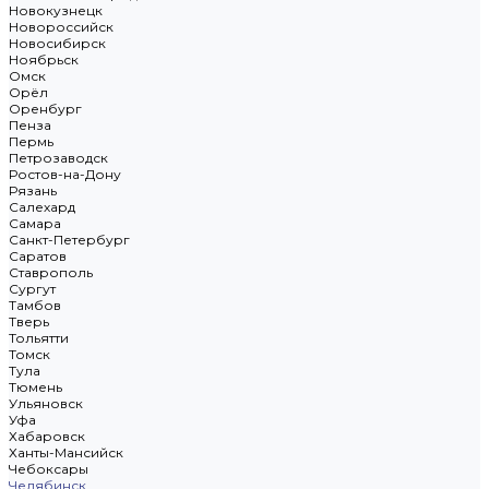
Новокузнецк
Новороссийск
Новосибирск
Ноябрьск
Омск
Орёл
Оренбург
Пенза
Пермь
Петрозаводск
Ростов-на-Дону
Рязань
Салехард
Самара
Санкт-Петербург
Саратов
Ставрополь
Сургут
Тамбов
Тверь
Тольятти
Томск
Тула
Тюмень
Ульяновск
Уфа
Хабаровск
Ханты-Мансийск
Чебоксары
Челябинск