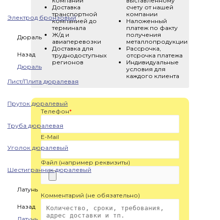
компании
выставленному
Доставка
счету от нашей
транспортной
компании
Электрод бронзовый
компанией до
Наложенный
терминала
платеж по факту
Ж/д и
получения
Дюраль
авиаперевозки
металлопродукции
Доставка для
Рассрочка,
Назад
труднодоступных
отсрочка платежа
регионов
Индивидуальные
Дюраль
условия для
каждого клиента
Лист/Плита дюралевая
Пруток дюралевый
Телефон
*
Труба дюралевая
E-Mail
Уголок дюралевый
Файл (например реквизиты)
Шестигранник дюралевый
Латунь
Комментарий (не обязательно)
Назад
Латунь