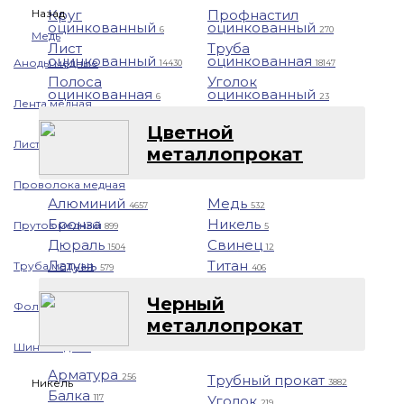
Назад
Круг
Профнастил
оцинкованный
оцинкованный
6
270
Медь
Лист
Труба
оцинкованный
оцинкованная
Аноды медные
14430
18147
Полоса
Уголок
оцинкованная
оцинкованный
6
23
Лента медная
Цветной
Лист/Плита медная
металлопрокат
Проволока медная
Алюминий
Медь
4657
532
Бронза
Никель
Пруток медный
899
5
Дюраль
Свинец
1504
12
Латунь
Титан
Труба медная
579
406
Черный
Фольга медная
металлопрокат
Шина медная
Арматура
Трубный прокат
256
Никель
3882
Балка
Уголок
117
219