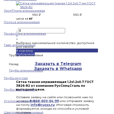
Лист/Плита алюминиевая
950 ₽
950 ₽
цена за
кг
Полоса алюминиевая
-
Проволока алюминиевая
+
×
Выбрано максимальное количество, доступное
Тавр алюминиевый
для заказа
В корзину
Добавлено
Трубы алюминиевые
Заказать в Telegram
Назад
Заказать в Whatsapp
Трубы алюминиевые
Труба круглая
Сетка тканая нержавеющая 1.2x1.2x0.7 ГОСТ
3826-82 от компании РусСпецСталь по
Труба профильная
выгодной цене.
Оставьте заявку на сайте или позвоните нам по
Уголок алюминиевый
номеру
8-800-600-64-99
или отправьте заявку
на почту
info@russs.ru
. Итоговая стоимость
формируется, исходя из способа и условий
Швеллер алюминиевый
поставки.