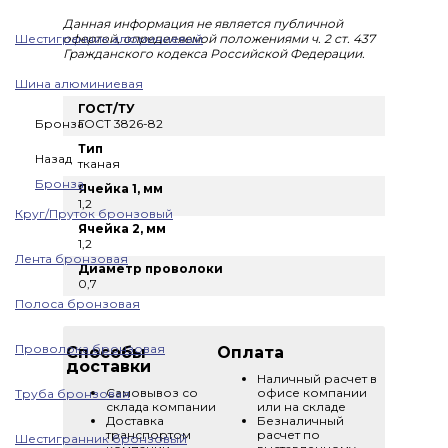
Данная информация не является публичной
Шестигранник алюминиевый
офертой, определяемой положениями ч. 2 ст. 437
Гражданского кодекса Российской Федерации.
Шина алюминиевая
ГОСТ/ТУ
Бронза
ГОСТ 3826-82
Тип
Назад
тканая
Бронза
Ячейка 1, мм
1,2
Круг/Пруток бронзовый
Ячейка 2, мм
1,2
Лента бронзовая
Диаметр проволоки
0,7
Полоса бронзовая
Проволока бронзовая
Способы
Оплата
доставки
Наличный расчет в
Самовывоз со
офисе компании
Труба бронзовая
склада компании
или на складе
Доставка
Безналичный
транспортом
расчет по
Шестигранник бронзовый