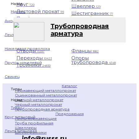
Назад
Круг
Швеллер
720
129
Листовой прокат
Никель
Шестигранник
119
77
Профнастил
1401
Анод никелевый
Трубопроводная
арматура
Лента никелевая
Никелевая проволока
Отводы
Фланцы
15397
1882
Переходы
Опоры
10423
трубопровода
Пруток никелевый
4548
Тройники
24830
Свинец
Каталог
Титан
Нержавеющий металлопрокат
Оцинкованный металлопрокат
Цветной металлопрокат
Назад
Черный металлопрокат
Титан
Трубопроводная арматура
Предложения
Круг титановый
Листы нержавеющие
Труба профильная
Швеллеры
Лента титановая
Шестигранники
info@russs.ru