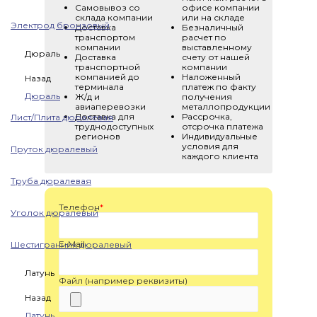
Самовывоз со
офисе компании
склада компании
или на складе
Электрод бронзовый
Доставка
Безналичный
транспортом
расчет по
компании
выставленному
Дюраль
Доставка
счету от нашей
транспортной
компании
компанией до
Наложенный
Назад
терминала
платеж по факту
Дюраль
Ж/д и
получения
авиаперевозки
металлопродукции
Доставка для
Рассрочка,
Лист/Плита дюралевая
труднодоступных
отсрочка платежа
регионов
Индивидуальные
условия для
Пруток дюралевый
каждого клиента
Труба дюралевая
Телефон
*
Уголок дюралевый
E-Mail
Шестигранник дюралевый
Латунь
Файл (например реквизиты)
Назад
Латунь