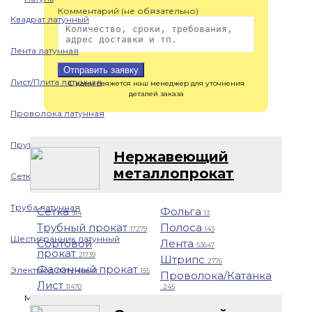
Комментарий (не обязательно)
Квадрат латунный
Лента латунная
Отправить заявку
Лист/Плита латунная
С вами свяжется наш менеджер для уточнения
деталей заказа
Проволока латунная
Пруток латунный
Нержавеющий
металлопрокат
Сетка латунная
Труба латунная
Сетка
Фольга
914
13
Трубный прокат
Полоса
17279
143
Шестигранник латунный
Сортовой
Лента
53647
прокат
21739
Штрипс
2776
Фасонный прокат
Электрод латунный
155
Проволока/Катанка
Лист
11470
245
Медь