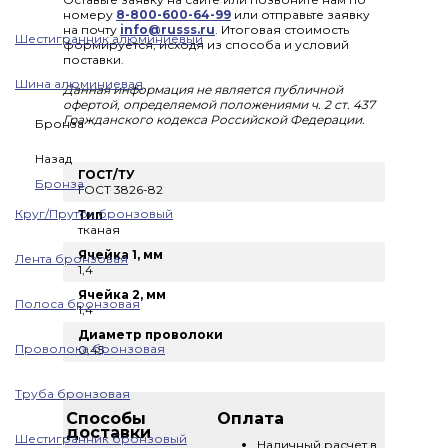
номеру
8-800-600-64-99
или отправьте заявку
на почту
info@russs.ru
. Итоговая стоимость
Шестигранник алюминиевый
формируется, исходя из способа и условий
поставки.
Шина алюминиевая
Данная информация не является публичной
офертой, определяемой положениями ч. 2 ст. 437
Гражданского кодекса Российской Федерации.
Бронза
Назад
ГОСТ/ТУ
Бронза
ГОСТ 3826-82
Круг/Пруток бронзовый
Тип
тканая
Ячейка 1, мм
Лента бронзовая
1,4
Ячейка 2, мм
Полоса бронзовая
1,4
Диаметр проволоки
Проволока бронзовая
0,45
Труба бронзовая
Способы
Оплата
доставки
Шестигранник бронзовый
Наличный расчет в