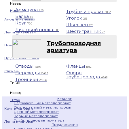
Назад
Арматура
Никель
Трубный прокат
256
3882
Балка
Уголок
117
219
Анод никелевый
Круг
Швеллер
720
129
Листовой прокат
Шестигранник
119
Лента никелевая
77
Профнастил
1401
Трубопроводная
Никелевая проволока
арматура
Пруток никелевый
Отводы
Фланцы
15397
1882
Свинец
Переходы
Опоры
10423
трубопровода
4548
Тройники
24830
Титан
Назад
Каталог
Титан
Нержавеющий металлопрокат
Оцинкованный металлопрокат
Круг титановый
Цветной металлопрокат
Черный металлопрокат
Трубопроводная арматура
Лента титановая
Предложения
Листы нержавеющие