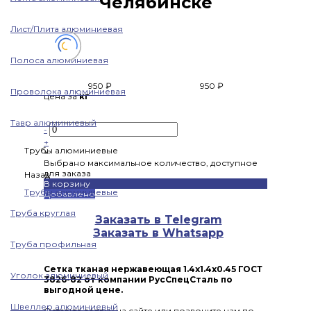
Челябинске
Лист/Плита алюминиевая
Полоса алюминиевая
950 ₽
950 ₽
Проволока алюминиевая
цена за
кг
Тавр алюминиевый
-
+
Трубы алюминиевые
×
Выбрано максимальное количество, доступное
для заказа
Назад
В корзину
Трубы алюминиевые
Добавлено
Труба круглая
Заказать в Telegram
Заказать в Whatsapp
Труба профильная
Сетка тканая нержавеющая 1.4x1.4x0.45 ГОСТ
Уголок алюминиевый
3826-82 от компании РусСпецСталь по
выгодной цене.
Швеллер алюминиевый
Оставьте заявку на сайте или позвоните нам по