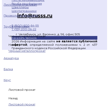
Труба профильная
Лист/Плита титановая
Швеллеры
Шестигранники
info@russs.ru
Проволока титановая
8 (800) 600-64-99
Труба титановая
7 (351) 200-26-22
г. Челябинск, ул. Васенко, д. 96, офис 505
Черный металлопрокат
Заказать звонок
2026 Информация на сайте
не является публичной
офертой
, определяемой положениями ч. 2 ст. 437
Назад
Гражданского кодекса Российской Федерации.
Черный металлопрокат
Арматура
Балка
Круг
Листовой прокат
Назад
Листовой прокат