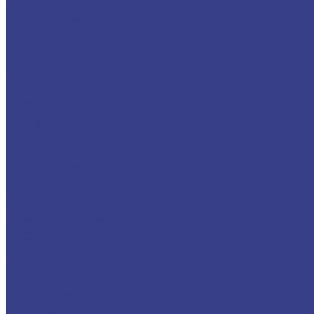
Шестигранники
Доставка и оплата
Отзывы
Контакты
...
Каталог
Нержавеющий металлопрокат
Сетка
Трубный прокат
Труба круглая
Труба электросварная
Труба бесшовная
Труба профильная
Труба квадратная
Труба прямоугольная
Сортовой прокат
Шестигранник
Квадрат
Круги/Прутки
Поковка круглая
Поковка прямоугольная
Фасонный прокат
Уголок
Швеллер
Балка/Тавр
Лист
Лист гладкий
Лист рифленый
Лист перфорированный
Лист декоративный