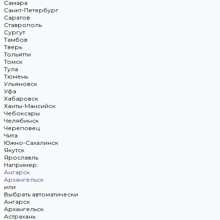
Самара
Санкт-Петербург
Саратов
Ставрополь
Сургут
Тамбов
Тверь
Тольятти
Томск
Тула
Тюмень
Ульяновск
Уфа
Хабаровск
Ханты-Мансийск
Чебоксары
Челябинск
Череповец
Чита
Южно-Сахалинск
Якутск
Ярославль
Например:
Ангарск
Архангельск
или
Выбрать автоматически
Ангарск
Архангельск
Астрахань