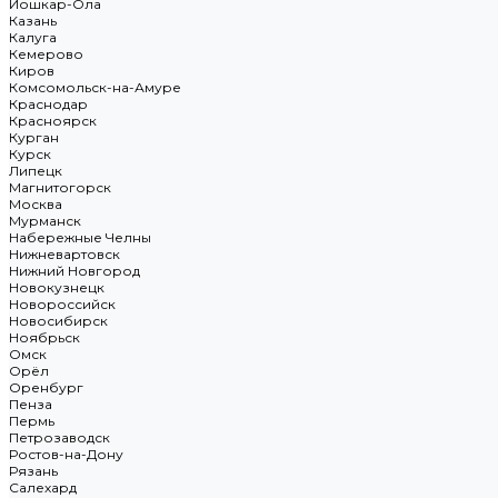
Йошкар-Ола
Казань
Калуга
Кемерово
Киров
Комсомольск-на-Амуре
Краснодар
Красноярск
Курган
Курск
Липецк
Магнитогорск
Москва
Мурманск
Набережные Челны
Нижневартовск
Нижний Новгород
Новокузнецк
Новороссийск
Новосибирск
Ноябрьск
Омск
Орёл
Оренбург
Пенза
Пермь
Петрозаводск
Ростов-на-Дону
Рязань
Салехард