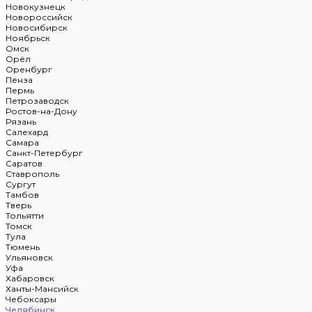
Новокузнецк
Новороссийск
Новосибирск
Ноябрьск
Омск
Орёл
Оренбург
Пенза
Пермь
Петрозаводск
Ростов-на-Дону
Рязань
Салехард
Самара
Санкт-Петербург
Саратов
Ставрополь
Сургут
Тамбов
Тверь
Тольятти
Томск
Тула
Тюмень
Ульяновск
Уфа
Хабаровск
Ханты-Мансийск
Чебоксары
Челябинск