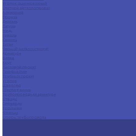
Уголок оцинкованный
Цветной металлопрокат
Алюминий
Бронза
Дюраль
Латунь
Медь
Никель
Свинец
Титан
Черный металлопрокат
Арматура
Балка
Круг
Листовой прокат
Профнастил
Трубный прокат
Уголок
Швеллер
Шестигранник
Трубопроводная арматура
Отводы
Переходы
Тройники
Фланцы
Опоры трубопровода
Спецпредложения
Листы нержавеющие
Труба профильная
Швеллеры