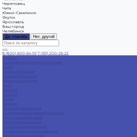
Череповец
Чита
Южно-Сахалинск
Якутск
Ярославль
Ваш город
Челябинск
Да, спасибо
Нет, другой
8 (800) 600-64-99
7 (351) 200-26-22
Каталог
Нержавеющий металлопрокат
Сетка
Трубный прокат
Сортовой прокат
Фасонный прокат
Лист
Фольга
Полоса
Лента
Штрипс
Проволока/Катанка
Оцинкованный металлопрокат
Круг оцинкованный
Лист оцинкованный
Полоса оцинкованная
Профнастил оцинкованный
Труба оцинкованная