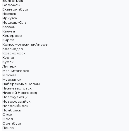
Волгоград
Воронеж
Екатеринбург
Ижевск
Иркутск
Йошкар-Ола
Казань
Калуга
Кемерово
Киров
Комсомольск-на-Амуре
Краснодар
Красноярск
Курган
Курск
Липецк
Магнитогорск
Москва
Мурманск
Набережные Челны
Нижневартовск
Нижний Новгород
Новокузнецк
Новороссийск
Новосибирск
Ноябрьск
Омск
Орёл
Оренбург
Пенза