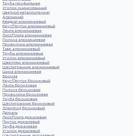
Труба профильная
Уголок оцинкованный
Цветной металлопрокат
Алюминий
Квадрат алюминиевый
Круг/Пруток алюминиевый
Лента алюминиевая
Лист/Плита алюминиевая
Полоса алюминиевая
Проволока алюминиевая
Тавр алюминиевый
Трубы алюминиевые
Уголок алюминиевый
Швеллер алюминиевый
Шестигранник алюминиевый
Шина алюминиевая
Бронза
Круг/Пруток бронзовый
Лента бронзовая
Полоса бронзовая
Проволока бронзовая
Труба бронзовая
Шестигранник бронзовый
Электрод бронзовый
Дюраль
Лист/Плита дюралевая
Пруток дюралевый
Труба дюралевая
Уголок дюралевый
Шестигранник дюралевый