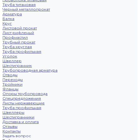
Труба титановая
Черный металлопрокат
Арматура
Балка
Круг
Листовой прокат
Лист рифленый
Профнастил
Трубный прокат
Труба круглая
Труба профильная
Уголок
Швеллер
Шестигранник
Трубопроводная арматура
Отводы
Переходы
Тройники
Фланцы
Опоры трубопровода
Спецпредложения
Листы нержавеющие
Труба профильная
Швеллеры
Шестигранники
Доставка и оплата
Отзывы
Контакты
Задать вопрос