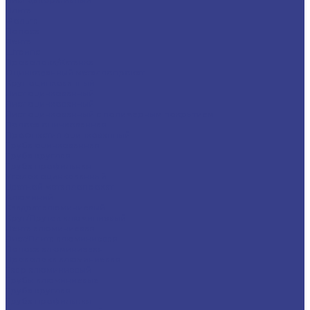
Плита
Фольга
Полоса
Лента
Штрипс
Проволока/Катанка
Оцинкованный металлопрокат
Круг оцинкованный
Лист оцинкованный
Лист оцинкованный
Лист оцинкованный с полимерным покрытием
Полоса оцинкованная
Профнастил оцинкованный
Труба оцинкованная
Труба круглая
Труба профильная
Уголок оцинкованный
Цветной металлопрокат
Алюминий
Квадрат алюминиевый
Круг/Пруток алюминиевый
Лента алюминиевая
Лист/Плита алюминиевая
Полоса алюминиевая
Проволока алюминиевая
Тавр алюминиевый
Трубы алюминиевые
Труба круглая
Труба профильная