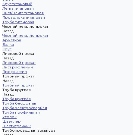
Круг титановый
Лента титановая
Лист/Плита титановая
Проволока титановая
Труба титановая
Черный металлопрокат
Назад
Черный металлопрокат
Арматура
Балка
Круг
Листовой прокат
Назад
Листовой прокат
Лист рифленый
Профнастил
Трубный прокат
Назад
Трубный прокат
Труба круглая
Назад
Труба круглая
Труба бесшовная
Труба электросварная
Труба профильная
Уголок
Швеллер
Шестигранник
Трубопроводная арматура
Назад