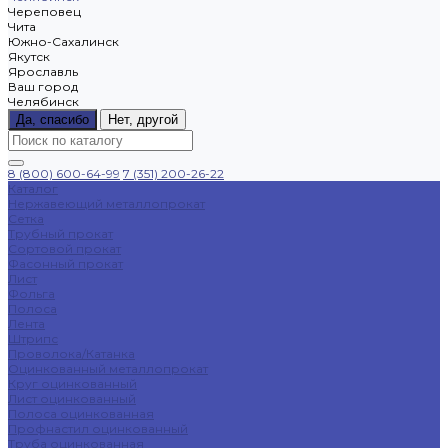
Череповец
Чита
Южно-Сахалинск
Якутск
Ярославль
Ваш город
Челябинск
Да, спасибо
Нет, другой
8 (800) 600-64-99
7 (351) 200-26-22
Каталог
Нержавеющий металлопрокат
Сетка
Трубный прокат
Сортовой прокат
Фасонный прокат
Лист
Фольга
Полоса
Лента
Штрипс
Проволока/Катанка
Оцинкованный металлопрокат
Круг оцинкованный
Лист оцинкованный
Полоса оцинкованная
Профнастил оцинкованный
Труба оцинкованная