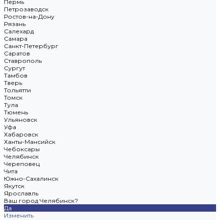
Пермь
Петрозаводск
Ростов-на-Дону
Рязань
Салехард
Самара
Санкт-Петербург
Саратов
Ставрополь
Сургут
Тамбов
Тверь
Тольятти
Томск
Тула
Тюмень
Ульяновск
Уфа
Хабаровск
Ханты-Мансийск
Чебоксары
Челябинск
Череповец
Чита
Южно-Сахалинск
Якутск
Ярославль
Ваш город Челябинск?
Да
Изменить