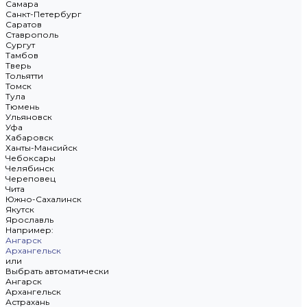
Самара
Санкт-Петербург
Саратов
Ставрополь
Сургут
Тамбов
Тверь
Тольятти
Томск
Тула
Тюмень
Ульяновск
Уфа
Хабаровск
Ханты-Мансийск
Чебоксары
Челябинск
Череповец
Чита
Южно-Сахалинск
Якутск
Ярославль
Например:
Ангарск
Архангельск
или
Выбрать автоматически
Ангарск
Архангельск
Астрахань