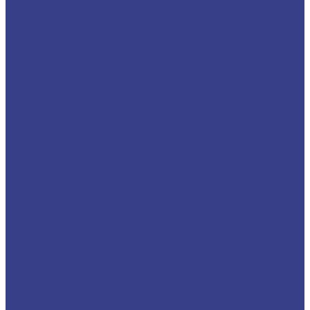
Уголок алюминиевый
Швеллер алюминиевый
Шестигранник алюминиевый
Шина алюминиевая
Бронза
Круг/Пруток бронзовый
Лента бронзовая
Полоса бронзовая
Проволока бронзовая
Труба бронзовая
Шестигранник бронзовый
Электрод бронзовый
Дюраль
Лист/Плита дюралевая
Пруток дюралевый
Труба дюралевая
Уголок дюралевый
Шестигранник дюралевый
Латунь
Квадрат латунный
Лента латунная
Лист/Плита латунная
Проволока латунная
Пруток латунный
Сетка латунная
Труба латунная
Шестигранник латунный
Электрод латунный
Медь
Аноды медные