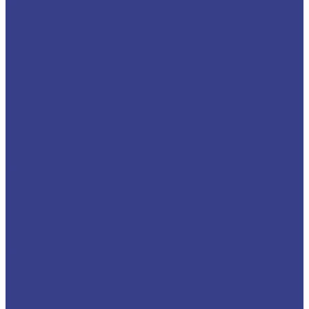
Лента медная
Лист/Плита медная
Проволока медная
Пруток медный
Труба медная
Фольга медная
Шина медная
Никель
Анод никелевый
Лента никелевая
Никелевая проволока
Пруток никелевый
Свинец
Титан
Круг титановый
Лента титановая
Лист/Плита титановая
Проволока титановая
Труба титановая
Черный металлопрокат
Арматура
Балка
Круг
Листовой прокат
Лист рифленый
Профнастил
Трубный прокат
Труба круглая
Труба бесшовная
Труба электросварная