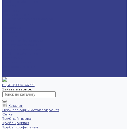
Труба профильная
Уголок
Швеллер
Шестигранник
Трубопроводная арматура
Отводы
Переходы
Тройники
Фланцы
Опоры трубопровода
Спецпредложения
Листы нержавеющие
Труба профильная
Швеллеры
Шестигранники
Доставка и оплата
Отзывы
Контакты
8 (800) 600-64-99
Заказать звонок
Каталог
Нержавеющий металлопрокат
Сетка
Трубный прокат
Труба круглая
Труба профильная