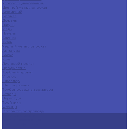
Уголок оцинкованный
Цветной металлопрокат
Алюминий
Бронза
Дюраль
Латунь
Медь
Никель
Свинец
Титан
Черный металлопрокат
Арматура
Балка
Круг
Листовой прокат
Профнастил
Трубный прокат
Уголок
Швеллер
Шестигранник
Трубопроводная арматура
Отводы
Переходы
Тройники
Фланцы
Опоры трубопровода
Спецпредложения
Листы нержавеющие
Труба профильная
Швеллеры