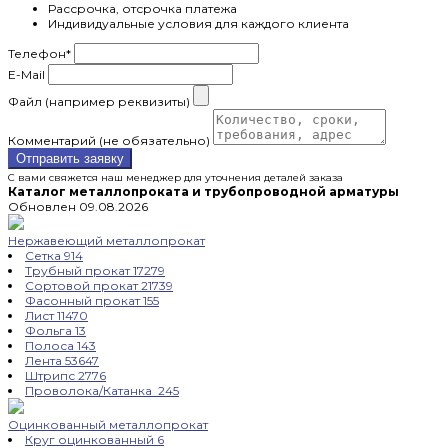
Рассрочка, отсрочка платежа
Индивидуальные условия для каждого клиента
Телефон
*
E-Mail
Файл (например реквизиты)
Комментарий (не обязательно)
Отправить заявку
С вами свяжется наш менеджер для уточнения деталей заказа
Каталог металлопроката и трубопроводной арматуры
Обновлен 09.08.2026
Нержавеющий металлопрокат
Сетка
914
Трубный прокат
17279
Сортовой прокат
21739
Фасонный прокат
155
Лист
11470
Фольга
13
Полоса
143
Лента
53647
Штрипс
2776
Проволока/Катанка
245
Оцинкованный металлопрокат
Круг оцинкованный
6