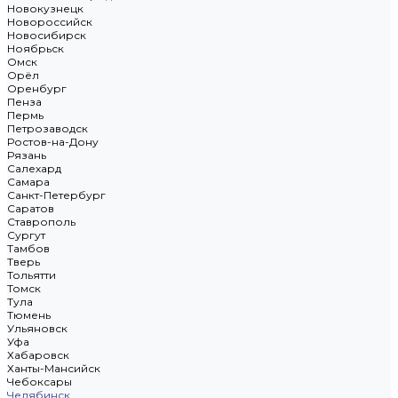
Новокузнецк
Новороссийск
Новосибирск
Ноябрьск
Омск
Орёл
Оренбург
Пенза
Пермь
Петрозаводск
Ростов-на-Дону
Рязань
Салехард
Самара
Санкт-Петербург
Саратов
Ставрополь
Сургут
Тамбов
Тверь
Тольятти
Томск
Тула
Тюмень
Ульяновск
Уфа
Хабаровск
Ханты-Мансийск
Чебоксары
Челябинск