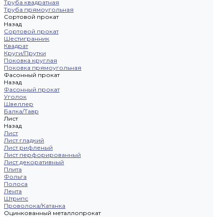
Труба квадратная
Труба прямоугольная
Сортовой прокат
Назад
Сортовой прокат
Шестигранник
Квадрат
Круги/Прутки
Поковка круглая
Поковка прямоугольная
Фасонный прокат
Назад
Фасонный прокат
Уголок
Швеллер
Балка/Тавр
Лист
Назад
Лист
Лист гладкий
Лист рифленый
Лист перфорированный
Лист декоративный
Плита
Фольга
Полоса
Лента
Штрипс
Проволока/Катанка
Оцинкованный металлопрокат