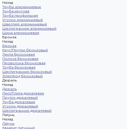
Назад
Трубы алюминиевые
Труба круглая
Труба профильная
Уголок алюминиевый
Швеллер алюминиевый
Шестигранник алюминиевый
Шина алюминиевая
Бронза
Назад
Бронза
Круг/Пруток бронзовый
Лента бронзовая
Полоса бронзовая
Проволока бронзовая
Труба бронзовая
Шестигранник бронзовый
Электрод бронзовый
Дюраль
Назад
Дюраль
Лист/Плита дюралевая
Пруток дюралевый
Труба дюралевая
Уголок дюралевый
Шестигранник дюралевый
Латунь
Назад
Латунь
Квадрат латунный