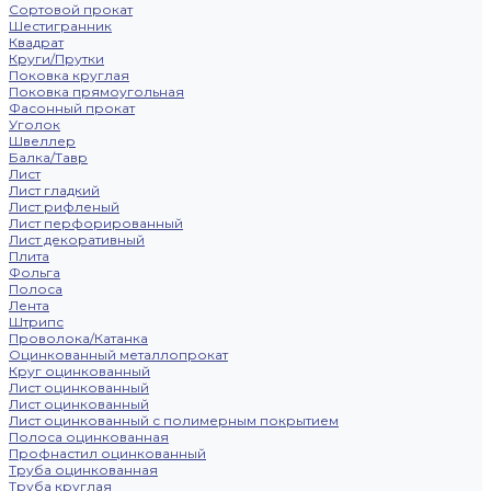
Сортовой прокат
Шестигранник
Квадрат
Круги/Прутки
Поковка круглая
Поковка прямоугольная
Фасонный прокат
Уголок
Швеллер
Балка/Тавр
Лист
Лист гладкий
Лист рифленый
Лист перфорированный
Лист декоративный
Плита
Фольга
Полоса
Лента
Штрипс
Проволока/Катанка
Оцинкованный металлопрокат
Круг оцинкованный
Лист оцинкованный
Лист оцинкованный
Лист оцинкованный с полимерным покрытием
Полоса оцинкованная
Профнастил оцинкованный
Труба оцинкованная
Труба круглая