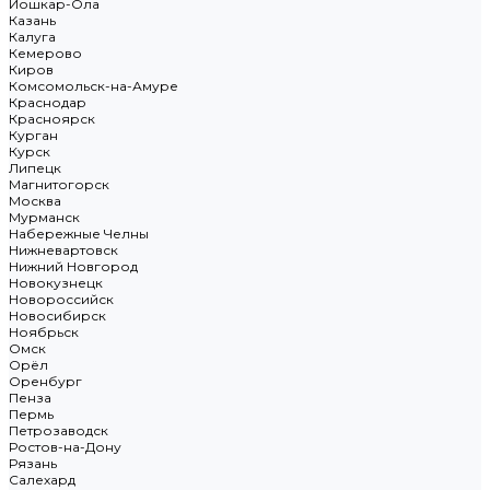
Йошкар-Ола
Казань
Калуга
Кемерово
Киров
Комсомольск-на-Амуре
Краснодар
Красноярск
Курган
Курск
Липецк
Магнитогорск
Москва
Мурманск
Набережные Челны
Нижневартовск
Нижний Новгород
Новокузнецк
Новороссийск
Новосибирск
Ноябрьск
Омск
Орёл
Оренбург
Пенза
Пермь
Петрозаводск
Ростов-на-Дону
Рязань
Салехард