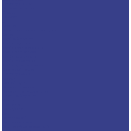
Шестигранники
Доставка и оплата
Отзывы
Контакты
...
Каталог
Нержавеющий металлопрокат
Сетка
Трубный прокат
Труба круглая
Труба электросварная
Труба бесшовная
Труба профильная
Труба квадратная
Труба прямоугольная
Сортовой прокат
Шестигранник
Квадрат
Круги/Прутки
Поковка круглая
Поковка прямоугольная
Фасонный прокат
Уголок
Швеллер
Балка/Тавр
Лист
Лист гладкий
Лист рифленый
Лист перфорированный
Лист декоративный