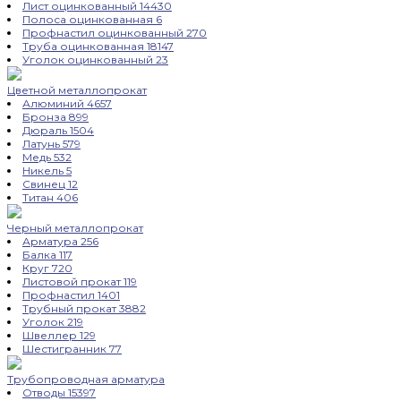
Лист оцинкованный
14430
Полоса оцинкованная
6
Профнастил оцинкованный
270
Труба оцинкованная
18147
Уголок оцинкованный
23
Цветной металлопрокат
Алюминий
4657
Бронза
899
Дюраль
1504
Латунь
579
Медь
532
Никель
5
Свинец
12
Титан
406
Черный металлопрокат
Арматура
256
Балка
117
Круг
720
Листовой прокат
119
Профнастил
1401
Трубный прокат
3882
Уголок
219
Швеллер
129
Шестигранник
77
Трубопроводная арматура
Отводы
15397