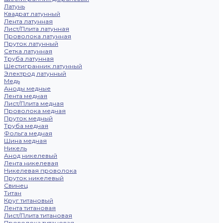
Латунь
Квадрат латунный
Лента латунная
Лист/Плита латунная
Проволока латунная
Пруток латунный
Сетка латунная
Труба латунная
Шестигранник латунный
Электрод латунный
Медь
Аноды медные
Лента медная
Лист/Плита медная
Проволока медная
Пруток медный
Труба медная
Фольга медная
Шина медная
Никель
Анод никелевый
Лента никелевая
Никелевая проволока
Пруток никелевый
Свинец
Титан
Круг титановый
Лента титановая
Лист/Плита титановая
Проволока титановая