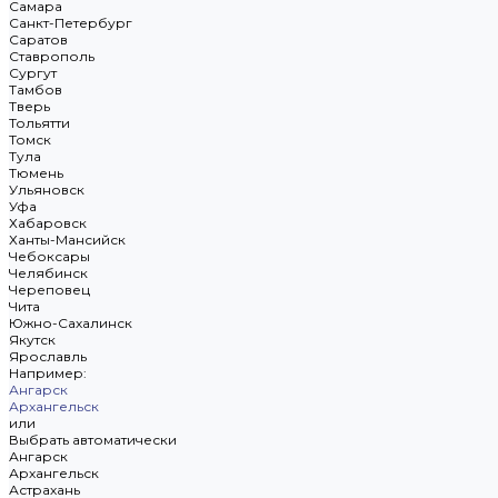
Самара
Санкт-Петербург
Саратов
Ставрополь
Сургут
Тамбов
Тверь
Тольятти
Томск
Тула
Тюмень
Ульяновск
Уфа
Хабаровск
Ханты-Мансийск
Чебоксары
Челябинск
Череповец
Чита
Южно-Сахалинск
Якутск
Ярославль
Например:
Ангарск
Архангельск
или
Выбрать автоматически
Ангарск
Архангельск
Астрахань