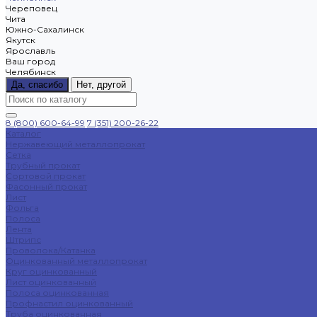
Череповец
Чита
Южно-Сахалинск
Якутск
Ярославль
Ваш город
Челябинск
Да, спасибо
Нет, другой
8 (800) 600-64-99
7 (351) 200-26-22
Каталог
Нержавеющий металлопрокат
Сетка
Трубный прокат
Сортовой прокат
Фасонный прокат
Лист
Фольга
Полоса
Лента
Штрипс
Проволока/Катанка
Оцинкованный металлопрокат
Круг оцинкованный
Лист оцинкованный
Полоса оцинкованная
Профнастил оцинкованный
Труба оцинкованная