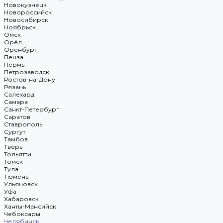
Новокузнецк
Новороссийск
Новосибирск
Ноябрьск
Омск
Орёл
Оренбург
Пенза
Пермь
Петрозаводск
Ростов-на-Дону
Рязань
Салехард
Самара
Санкт-Петербург
Саратов
Ставрополь
Сургут
Тамбов
Тверь
Тольятти
Томск
Тула
Тюмень
Ульяновск
Уфа
Хабаровск
Ханты-Мансийск
Чебоксары
Челябинск