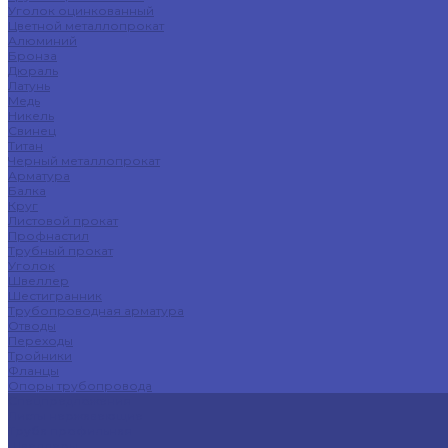
Уголок оцинкованный
Цветной металлопрокат
Алюминий
Бронза
Дюраль
Латунь
Медь
Никель
Свинец
Титан
Черный металлопрокат
Арматура
Балка
Круг
Листовой прокат
Профнастил
Трубный прокат
Уголок
Швеллер
Шестигранник
Трубопроводная арматура
Отводы
Переходы
Тройники
Фланцы
Опоры трубопровода
Спецпредложения
Листы нержавеющие
Труба профильная
Швеллеры