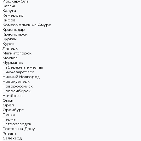
Йошкар-Ола
Казань
Калуга
Кемерово
Киров
Комсомольск-на-Амуре
Краснодар
Красноярск
Курган
Курск
Липецк
Магнитогорск
Москва
Мурманск
Набережные Челны
Нижневартовск
Нижний Новгород
Новокузнецк
Новороссийск
Новосибирск
Ноябрьск
Омск
Орёл
Оренбург
Пенза
Пермь
Петрозаводск
Ростов-на-Дону
Рязань
Салехард