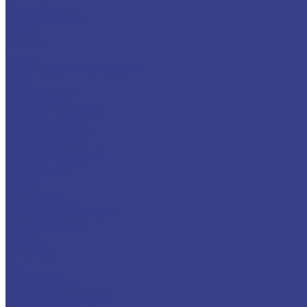
Шестигранники
Доставка и оплата
Отзывы
Контакты
...
Каталог
Нержавеющий металлопрокат
Сетка
Трубный прокат
Труба круглая
Труба электросварная
Труба бесшовная
Труба профильная
Труба квадратная
Труба прямоугольная
Сортовой прокат
Шестигранник
Квадрат
Круги/Прутки
Поковка круглая
Поковка прямоугольная
Фасонный прокат
Уголок
Швеллер
Балка/Тавр
Лист
Лист гладкий
Лист рифленый
Лист перфорированный
Лист декоративный