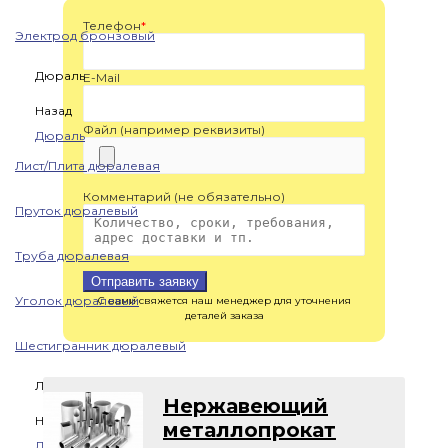
Телефон
*
Электрод бронзовый
Дюраль
E-Mail
Назад
Файл (например реквизиты)
Дюраль
Лист/Плита дюралевая
Комментарий (не обязательно)
Пруток дюралевый
Труба дюралевая
Отправить заявку
Уголок дюралевый
С вами свяжется наш менеджер для уточнения
деталей заказа
Шестигранник дюралевый
Латунь
Нержавеющий
Назад
металлопрокат
Латунь