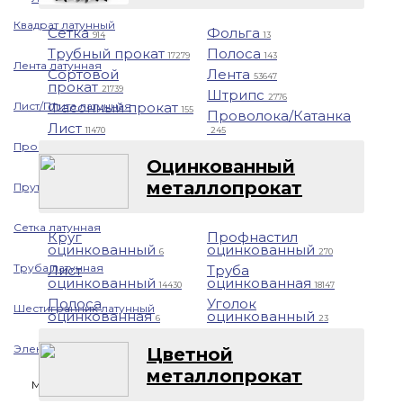
Квадрат латунный
Сетка
Фольга
914
13
Трубный прокат
Полоса
17279
143
Лента латунная
Сортовой
Лента
53647
прокат
21739
Штрипс
2776
Лист/Плита латунная
Фасонный прокат
155
Проволока/Катанка
Лист
11470
245
Проволока латунная
Оцинкованный
металлопрокат
Пруток латунный
Сетка латунная
Круг
Профнастил
оцинкованный
оцинкованный
6
270
Труба латунная
Лист
Труба
оцинкованный
оцинкованная
14430
18147
Полоса
Уголок
Шестигранник латунный
оцинкованная
оцинкованный
6
23
Электрод латунный
Цветной
металлопрокат
Медь