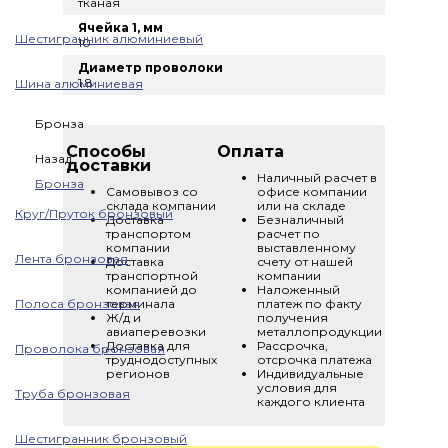
тканая
Ячейка 1, мм
Шестигранник алюминиевый
10
Диаметр проволоки
1.8
Шина алюминиевая
Бронза
Способы
Оплата
Назад
доставки
Наличный расчет в
Бронза
Самовывоз со
офисе компании
склада компании
или на складе
Круг/Пруток бронзовый
Доставка
Безналичный
транспортом
расчет по
компании
выставленному
Лента бронзовая
Доставка
счету от нашей
транспортной
компании
компанией до
Наложенный
Полоса бронзовая
терминала
платеж по факту
Ж/д и
получения
авиаперевозки
металлопродукции
Доставка для
Рассрочка,
Проволока бронзовая
труднодоступных
отсрочка платежа
регионов
Индивидуальные
условия для
Труба бронзовая
каждого клиента
Шестигранник бронзовый