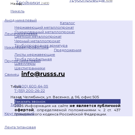
4548
Тройники
Назад
24830
Никель
Анод никелевый
Каталог
Нержавеющий металлопрокат
Оцинкованный металлопрокат
Лента никелевая
Цветной металлопрокат
Черный металлопрокат
Трубопроводная арматура
Никелевая проволока
Предложения
Листы нержавеющие
Труба профильная
Пруток никелевый
Швеллеры
Шестигранники
info@russs.ru
Свинец
8 (800) 600-64-99
Титан
7 (351) 200-26-22
г. Челябинск, ул. Васенко, д. 96, офис 505
Назад
Заказать звонок
Титан
2026 Информация на сайте
не является публичной
офертой
, определяемой положениями ч. 2 ст. 437
Круг титановый
Гражданского кодекса Российской Федерации.
Лента титановая