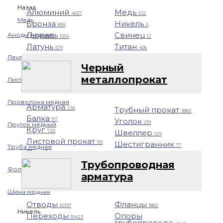
Назад
Алюминий
Медь
4657
532
Медь
Бронза
Никель
899
5
Дюраль
Свинец
Аноды медные
1504
12
Латунь
Титан
579
406
Лента медная
Черный
металлопрокат
Лист/Плита медная
Проволока медная
Арматура
Трубный прокат
256
3882
Балка
Уголок
117
219
Пруток медный
Круг
Швеллер
720
129
Листовой прокат
Шестигранник
119
77
Труба медная
Профнастил
1401
Трубопроводная
Фольга медная
арматура
Шина медная
Отводы
Фланцы
15397
1882
Никель
Переходы
Опоры
10423
трубопровода