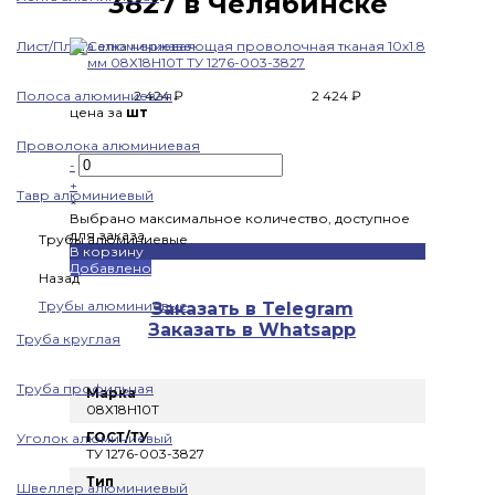
3827 в Челябинске
Лист/Плита алюминиевая
Полоса алюминиевая
2 424 ₽
2 424 ₽
цена за
шт
Проволока алюминиевая
-
+
Тавр алюминиевый
×
Выбрано максимальное количество, доступное
для заказа
Трубы алюминиевые
В корзину
Добавлено
Назад
Трубы алюминиевые
Заказать в Telegram
Заказать в Whatsapp
Труба круглая
Труба профильная
Марка
08Х18Н10Т
ГОСТ/ТУ
Уголок алюминиевый
ТУ 1276-003-3827
Тип
Швеллер алюминиевый