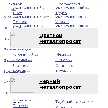
Назад
Круг
Профнастил
оцинкованный
оцинкованный
6
270
Медь
Лист
Труба
оцинкованный
оцинкованная
Аноды медные
14430
18147
Полоса
Уголок
оцинкованная
оцинкованный
6
23
Лента медная
Цветной
Лист/Плита медная
металлопрокат
Проволока медная
Алюминий
Медь
4657
532
Бронза
Никель
Пруток медный
899
5
Дюраль
Свинец
1504
12
Латунь
Титан
Труба медная
579
406
Черный
Фольга медная
металлопрокат
Шина медная
Арматура
Трубный прокат
256
Никель
3882
Балка
Уголок
117
219