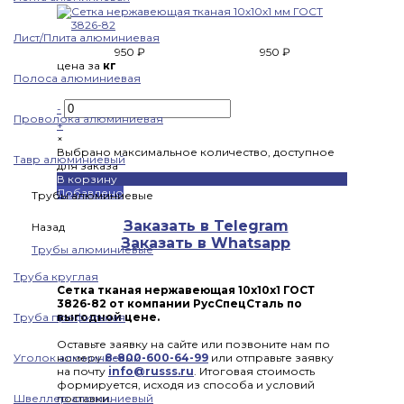
Лист/Плита алюминиевая
950 ₽
950 ₽
цена за
кг
Полоса алюминиевая
-
Проволока алюминиевая
+
×
Выбрано максимальное количество, доступное
Тавр алюминиевый
для заказа
В корзину
Добавлено
Трубы алюминиевые
Заказать в Telegram
Назад
Заказать в Whatsapp
Трубы алюминиевые
Труба круглая
Сетка тканая нержавеющая 10x10x1 ГОСТ
3826-82 от компании РусСпецСталь по
Труба профильная
выгодной цене.
Оставьте заявку на сайте или позвоните нам по
Уголок алюминиевый
номеру
8-800-600-64-99
или отправьте заявку
на почту
info@russs.ru
. Итоговая стоимость
формируется, исходя из способа и условий
Швеллер алюминиевый
поставки.