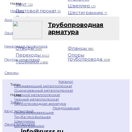
Назад
Круг
Швеллер
720
129
Листовой прокат
Никель
Шестигранник
119
77
Профнастил
1401
Анод никелевый
Трубопроводная
арматура
Лента никелевая
Никелевая проволока
Отводы
Фланцы
15397
1882
Переходы
Опоры
10423
трубопровода
Пруток никелевый
4548
Тройники
24830
Свинец
Каталог
Титан
Нержавеющий металлопрокат
Оцинкованный металлопрокат
Цветной металлопрокат
Назад
Черный металлопрокат
Титан
Трубопроводная арматура
Предложения
Круг титановый
Листы нержавеющие
Труба профильная
Швеллеры
Лента титановая
Шестигранники
info@russs.ru