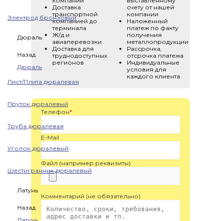
компании
выставленному
Доставка
счету от нашей
транспортной
компании
Электрод бронзовый
компанией до
Наложенный
терминала
платеж по факту
Ж/д и
получения
Дюраль
авиаперевозки
металлопродукции
Доставка для
Рассрочка,
Назад
труднодоступных
отсрочка платежа
регионов
Индивидуальные
Дюраль
условия для
каждого клиента
Лист/Плита дюралевая
Пруток дюралевый
Телефон
*
Труба дюралевая
E-Mail
Уголок дюралевый
Файл (например реквизиты)
Шестигранник дюралевый
Латунь
Комментарий (не обязательно)
Назад
Латунь