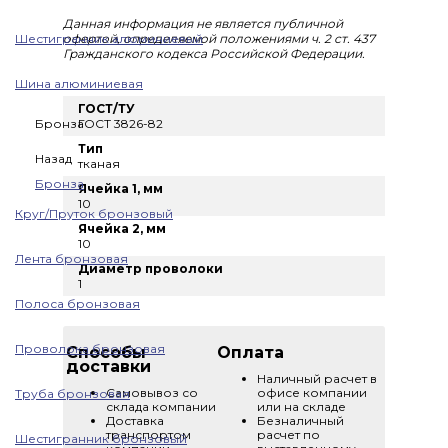
Данная информация не является публичной
Шестигранник алюминиевый
офертой, определяемой положениями ч. 2 ст. 437
Гражданского кодекса Российской Федерации.
Шина алюминиевая
ГОСТ/ТУ
Бронза
ГОСТ 3826-82
Тип
Назад
тканая
Бронза
Ячейка 1, мм
10
Круг/Пруток бронзовый
Ячейка 2, мм
10
Лента бронзовая
Диаметр проволоки
1
Полоса бронзовая
Проволока бронзовая
Способы
Оплата
доставки
Наличный расчет в
Самовывоз со
офисе компании
Труба бронзовая
склада компании
или на складе
Доставка
Безналичный
транспортом
расчет по
Шестигранник бронзовый