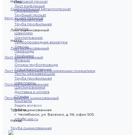
Назад
Листовой прокат
Лист рифленый
Оцинкованный металлопрокат
Профнастил
Трубный прокат
Круг оцинкованный
Труба круглая
Труба профильная
Уголок
Лист оцинкованный
Швеллер
Шестигранник
Назад
Трубопроводная арматура
Отводы
Лист оцинкованный
Переходы
Тройники
Лист оцинкованный
Фланцы
Опоры трубопровода
Спецпредложения
Лист оцинкованный с полимерным покрытием
Листы нержавеющие
Труба профильная
Швеллеры
Полоса оцинкованная
Шестигранники
Доставка и оплата
Отзывы
Профнастил оцинкованный
Контакты
Задать вопрос
Труба оцинкованная
Войти
г. Челябинск, ул. Васенко, д. 96, офис 505
info@russs.ru
Назад
Труба оцинкованная