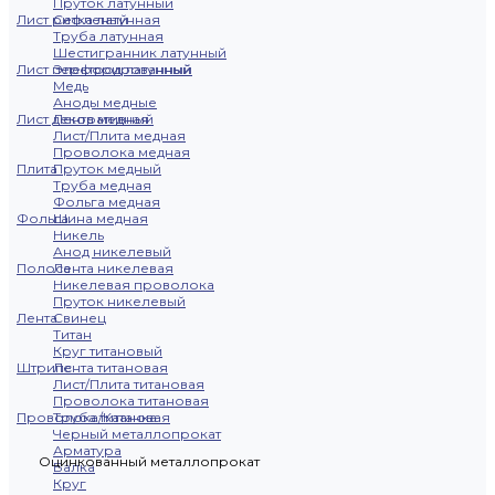
Пруток латунный
Лист рифленый
Сетка латунная
Труба латунная
Шестигранник латунный
Лист перфорированный
Электрод латунный
Медь
Аноды медные
Лист декоративный
Лента медная
Лист/Плита медная
Проволока медная
Плита
Пруток медный
Труба медная
Фольга медная
Фольга
Шина медная
Никель
Анод никелевый
Полоса
Лента никелевая
Никелевая проволока
Пруток никелевый
Лента
Свинец
Титан
Круг титановый
Штрипс
Лента титановая
Лист/Плита титановая
Проволока титановая
Проволока/Катанка
Труба титановая
Черный металлопрокат
Арматура
Оцинкованный металлопрокат
Балка
Круг