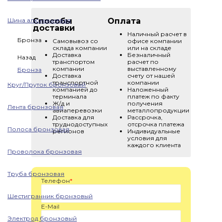
Шина алюминиевая
Способы
Оплата
доставки
Наличный расчет в
Бронза
Самовывоз со
офисе компании
склада компании
или на складе
Доставка
Безналичный
Назад
транспортом
расчет по
компании
выставленному
Бронза
Доставка
счету от нашей
транспортной
компании
Круг/Пруток бронзовый
компанией до
Наложенный
терминала
платеж по факту
Ж/д и
получения
Лента бронзовая
авиаперевозки
металлопродукции
Доставка для
Рассрочка,
труднодоступных
отсрочка платежа
Полоса бронзовая
регионов
Индивидуальные
условия для
каждого клиента
Проволока бронзовая
Труба бронзовая
Телефон
*
Шестигранник бронзовый
E-Mail
Электрод бронзовый