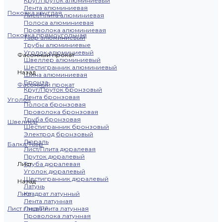
Круг/Пруток алюминиевый
Лента алюминиевая
Поковка круглая
Лист/Плита алюминиевая
Полоса алюминиевая
Проволока алюминиевая
Поковка прямоугольная
Тавр алюминиевый
Трубы алюминиевые
Уголок алюминиевый
Фасонный прокат
Швеллер алюминиевый
Шестигранник алюминиевый
Назад
Шина алюминиевая
Бронза
Фасонный прокат
Круг/Пруток бронзовый
Лента бронзовая
Уголок
Полоса бронзовая
Проволока бронзовая
Труба бронзовая
Швеллер
Шестигранник бронзовый
Электрод бронзовый
Дюраль
Балка/Тавр
Лист/Плита дюралевая
Пруток дюралевый
Лист
Труба дюралевая
Уголок дюралевый
Шестигранник дюралевый
Назад
Латунь
Лист
Квадрат латунный
Лента латунная
Лист гладкий
Лист/Плита латунная
Проволока латунная