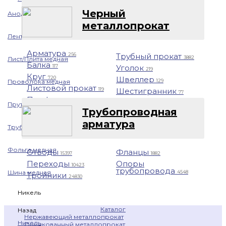
Черный
Аноды медные
металлопрокат
Лента медная
Арматура
Трубный прокат
256
3882
Лист/Плита медная
Балка
Уголок
117
219
Круг
Швеллер
720
129
Проволока медная
Листовой прокат
Шестигранник
119
77
Профнастил
1401
Пруток медный
Трубопроводная
арматура
Труба медная
Фольга медная
Отводы
Фланцы
15397
1882
Переходы
Опоры
10423
трубопровода
Шина медная
4548
Тройники
24830
Никель
Каталог
Назад
Нержавеющий металлопрокат
Никель
Оцинкованный металлопрокат