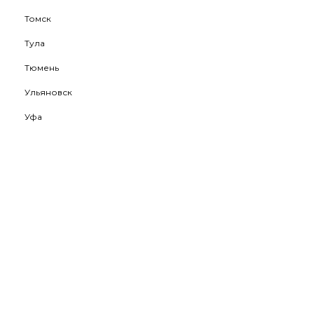
Томск
Тула
Тюмень
Ульяновск
Уфа
Хабаровск
Ханты-Мансийск
Чебоксары
Челябинск
Череповец
Чита
Южно-Сахалинск
Якутск