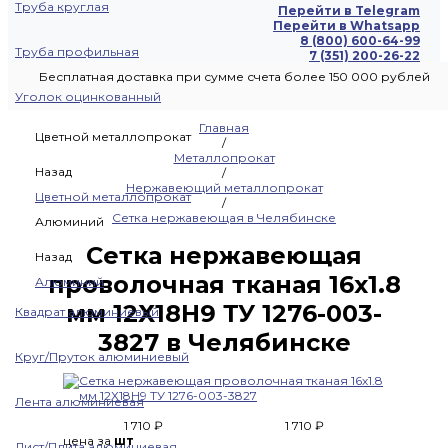
Труба круглая
Перейти в Telegram
Перейти в Whatsapp
8 (800) 600-64-99
Труба профильная
7 (351) 200-26-22
Бесплатная доставка при сумме счета более 150 000 рублей
Уголок оцинкованный
Главная
Цветной металлопрокат
/
Металлопрокат
Назад
/
Нержавеющий металлопрокат
Цветной металлопрокат
/
Сетка нержавеющая в Челябинске
Алюминий
Сетка нержавеющая
Назад
проволочная тканая 16х1.8
Алюминий
мм 12Х18Н9 ТУ 1276-003-
Квадрат алюминиевый
3827 в Челябинске
Круг/Пруток алюминиевый
Лента алюминиевая
1 710 ₽
1 710 ₽
цена за
шт
Лист/Плита алюминиевая