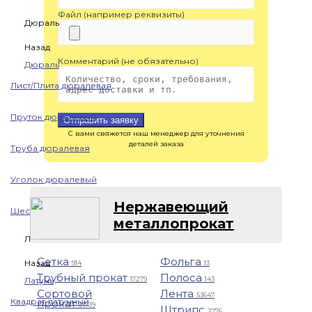
Файл (например реквизиты)
Дюраль
Назад
Комментарий (не обязательно)
Дюраль
Лист/Плита дюралевая
Пруток дюралевый
Отправить заявку
С вами свяжется наш менеджер для уточнения
деталей заказа
Труба дюралевая
Уголок дюралевый
Нержавеющий
Шестигранник дюралевый
металлопрокат
Латунь
Сетка
Фольга
Назад
914
13
Трубный прокат
Полоса
Латунь
17279
143
Сортовой
Лента
53647
Квадрат латунный
прокат
21739
Штрипс
2776