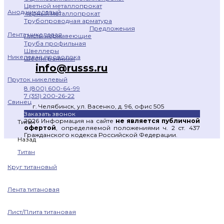
Цветной металлопрокат
Анод никелевый
Черный металлопрокат
Трубопроводная арматура
Предложения
Лента никелевая
Листы нержавеющие
Труба профильная
Швеллеры
Никелевая проволока
Шестигранники
info@russs.ru
Пруток никелевый
8 (800) 600-64-99
7 (351) 200-26-22
Свинец
г. Челябинск, ул. Васенко, д. 96, офис 505
Заказать звонок
2026 Информация на сайте
не является публичной
Титан
офертой
, определяемой положениями ч. 2 ст. 437
Гражданского кодекса Российской Федерации.
Назад
Титан
Круг титановый
Лента титановая
Лист/Плита титановая