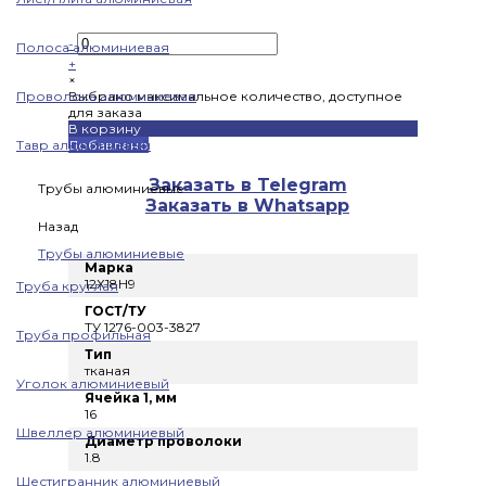
-
Полоса алюминиевая
+
×
Проволока алюминиевая
Выбрано максимальное количество, доступное
для заказа
В корзину
Тавр алюминиевый
Добавлено
Заказать в Telegram
Трубы алюминиевые
Заказать в Whatsapp
Назад
Трубы алюминиевые
Марка
12Х18Н9
Труба круглая
ГОСТ/ТУ
ТУ 1276-003-3827
Труба профильная
Тип
тканая
Уголок алюминиевый
Ячейка 1, мм
16
Швеллер алюминиевый
Диаметр проволоки
1.8
Шестигранник алюминиевый