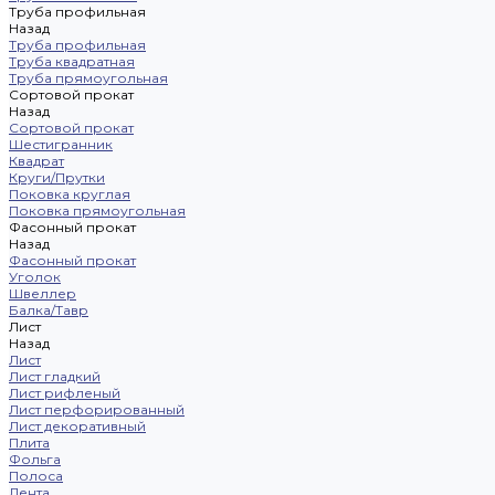
Труба профильная
Назад
Труба профильная
Труба квадратная
Труба прямоугольная
Сортовой прокат
Назад
Сортовой прокат
Шестигранник
Квадрат
Круги/Прутки
Поковка круглая
Поковка прямоугольная
Фасонный прокат
Назад
Фасонный прокат
Уголок
Швеллер
Балка/Тавр
Лист
Назад
Лист
Лист гладкий
Лист рифленый
Лист перфорированный
Лист декоративный
Плита
Фольга
Полоса
Лента