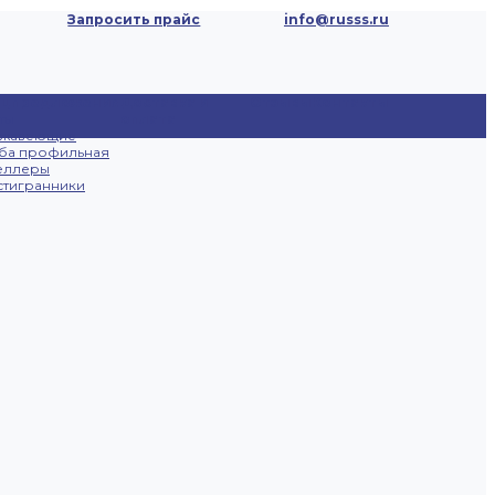
Запросить прайс
info@russs.ru
ецпредложения
Доставка и
Отзывы
Контакты
ты
оплата
ржавеющие
ба профильная
еллеры
тигранники