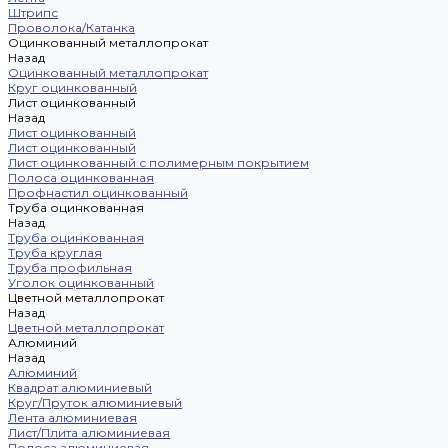
Штрипс
Проволока/Катанка
Оцинкованный металлопрокат
Назад
Оцинкованный металлопрокат
Круг оцинкованный
Лист оцинкованный
Назад
Лист оцинкованный
Лист оцинкованный
Лист оцинкованный с полимерным покрытием
Полоса оцинкованная
Профнастил оцинкованный
Труба оцинкованная
Назад
Труба оцинкованная
Труба круглая
Труба профильная
Уголок оцинкованный
Цветной металлопрокат
Назад
Цветной металлопрокат
Алюминий
Назад
Алюминий
Квадрат алюминиевый
Круг/Пруток алюминиевый
Лента алюминиевая
Лист/Плита алюминиевая
Полоса алюминиевая