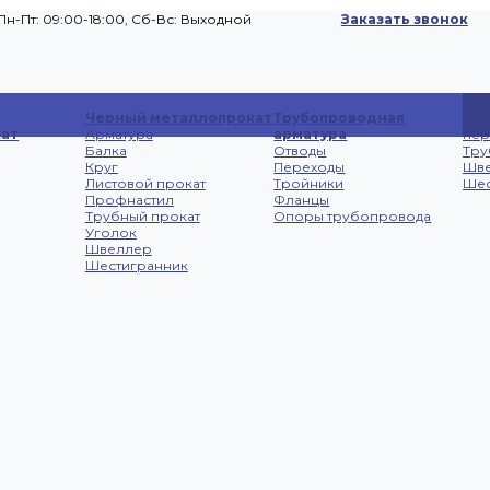
Пн-Пт: 09:00-18:00, Cб-Вс: Выходной
Заказать звонок
Сп
Черный металлопрокат
Трубопроводная
Лис
ат
Арматура
арматура
не
Балка
Отводы
Тру
Круг
Переходы
Шв
Листовой прокат
Тройники
Шес
Профнастил
Фланцы
Трубный прокат
Опоры трубопровода
Уголок
Швеллер
Шестигранник