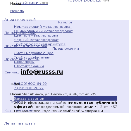
4548
Тройники
Назад
24830
Никель
Анод никелевый
Каталог
Нержавеющий металлопрокат
Оцинкованный металлопрокат
Лента никелевая
Цветной металлопрокат
Черный металлопрокат
Трубопроводная арматура
Никелевая проволока
Предложения
Листы нержавеющие
Труба профильная
Пруток никелевый
Швеллеры
Шестигранники
info@russs.ru
Свинец
8 (800) 600-64-99
Титан
7 (351) 200-26-22
г. Челябинск, ул. Васенко, д. 96, офис 505
Назад
Заказать звонок
Титан
2026 Информация на сайте
не является публичной
офертой
, определяемой положениями ч. 2 ст. 437
Круг титановый
Гражданского кодекса Российской Федерации.
Лента титановая