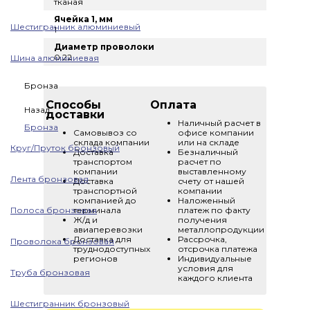
тканая
Ячейка 1, мм
Шестигранник алюминиевый
1
Диаметр проволоки
0.22
Шина алюминиевая
Бронза
Способы
Оплата
Назад
доставки
Наличный расчет в
Бронза
Самовывоз со
офисе компании
склада компании
или на складе
Круг/Пруток бронзовый
Доставка
Безналичный
транспортом
расчет по
компании
выставленному
Лента бронзовая
Доставка
счету от нашей
транспортной
компании
компанией до
Наложенный
Полоса бронзовая
терминала
платеж по факту
Ж/д и
получения
авиаперевозки
металлопродукции
Доставка для
Рассрочка,
Проволока бронзовая
труднодоступных
отсрочка платежа
регионов
Индивидуальные
условия для
Труба бронзовая
каждого клиента
Шестигранник бронзовый