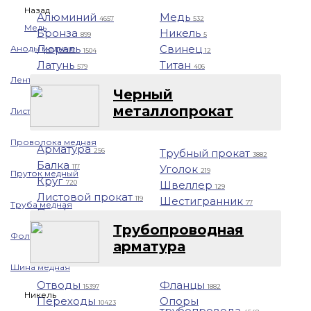
Назад
Алюминий
Медь
4657
532
Медь
Бронза
Никель
899
5
Дюраль
Свинец
Аноды медные
1504
12
Латунь
Титан
579
406
Лента медная
Черный
металлопрокат
Лист/Плита медная
Проволока медная
Арматура
Трубный прокат
256
3882
Балка
Уголок
117
219
Пруток медный
Круг
Швеллер
720
129
Листовой прокат
Шестигранник
119
77
Труба медная
Профнастил
1401
Трубопроводная
Фольга медная
арматура
Шина медная
Отводы
Фланцы
15397
1882
Никель
Переходы
Опоры
10423
трубопровода