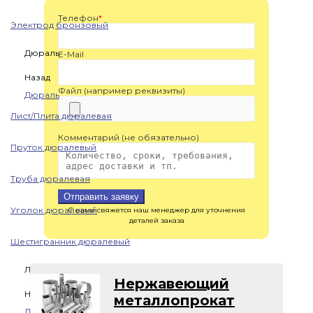
Телефон
*
Электрод бронзовый
Дюраль
E-Mail
Назад
Файл (например реквизиты)
Дюраль
Лист/Плита дюралевая
Комментарий (не обязательно)
Пруток дюралевый
Труба дюралевая
Отправить заявку
Уголок дюралевый
С вами свяжется наш менеджер для уточнения
деталей заказа
Шестигранник дюралевый
Латунь
Нержавеющий
Назад
металлопрокат
Латунь