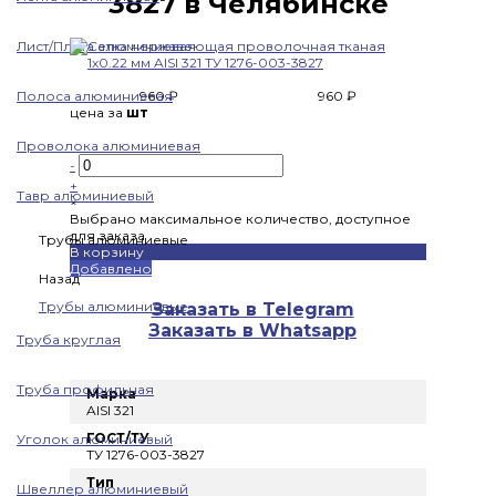
3827 в Челябинске
Лист/Плита алюминиевая
Полоса алюминиевая
960 ₽
960 ₽
цена за
шт
Проволока алюминиевая
-
+
Тавр алюминиевый
×
Выбрано максимальное количество, доступное
для заказа
Трубы алюминиевые
В корзину
Добавлено
Назад
Трубы алюминиевые
Заказать в Telegram
Заказать в Whatsapp
Труба круглая
Труба профильная
Марка
AISI 321
ГОСТ/ТУ
Уголок алюминиевый
ТУ 1276-003-3827
Тип
Швеллер алюминиевый