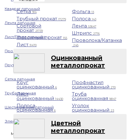
Квадрат латунный
Сетка
Фольга
914
13
Трубный прокат
Полоса
17279
143
Лента латунная
Сортовой
Лента
53647
прокат
21739
Штрипс
2776
Лист/Плита латунная
Фасонный прокат
155
Проволока/Катанка
Лист
11470
245
Проволока латунная
Оцинкованный
металлопрокат
Пруток латунный
Сетка латунная
Круг
Профнастил
оцинкованный
оцинкованный
6
270
Труба латунная
Лист
Труба
оцинкованный
оцинкованная
14430
18147
Полоса
Уголок
Шестигранник латунный
оцинкованная
оцинкованный
6
23
Электрод латунный
Цветной
металлопрокат
Медь