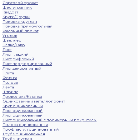
Сортовой прокат
Шестигранник
Квадрат
Круги/Прутки
Поковка круглая
Поковка прямоугольная
Фасонный прокат
Уголок
Швеллер
Балка/Тавр
Лист
Лист гладкий
Лист рифленый
Лист перфорированный
Лист декоративный
Плита
Фольга
Полоса
Лента
Штрипс
Проволока/Катанка
Оцинкованный металлопрокат
Круг оцинкованный
Лист оцинкованный
Лист оцинкованный
Лист оцинкованный с полимерным покрытием
Полоса оцинкованная
Профнастил оцинкованный
Труба оцинкованная
Труба круглая