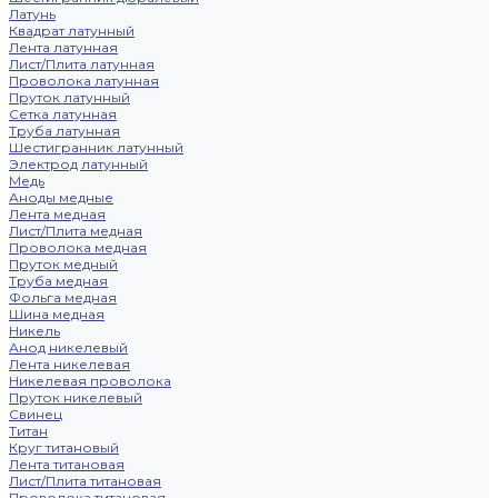
Латунь
Квадрат латунный
Лента латунная
Лист/Плита латунная
Проволока латунная
Пруток латунный
Сетка латунная
Труба латунная
Шестигранник латунный
Электрод латунный
Медь
Аноды медные
Лента медная
Лист/Плита медная
Проволока медная
Пруток медный
Труба медная
Фольга медная
Шина медная
Никель
Анод никелевый
Лента никелевая
Никелевая проволока
Пруток никелевый
Свинец
Титан
Круг титановый
Лента титановая
Лист/Плита титановая
Проволока титановая