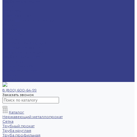
Труба профильная
Уголок
Швеллер
Шестигранник
Трубопроводная арматура
Отводы
Переходы
Тройники
Фланцы
Опоры трубопровода
Спецпредложения
Листы нержавеющие
Труба профильная
Швеллеры
Шестигранники
Доставка и оплата
Отзывы
Контакты
8 (800) 600-64-99
Заказать звонок
Каталог
Нержавеющий металлопрокат
Сетка
Трубный прокат
Труба круглая
Труба профильная