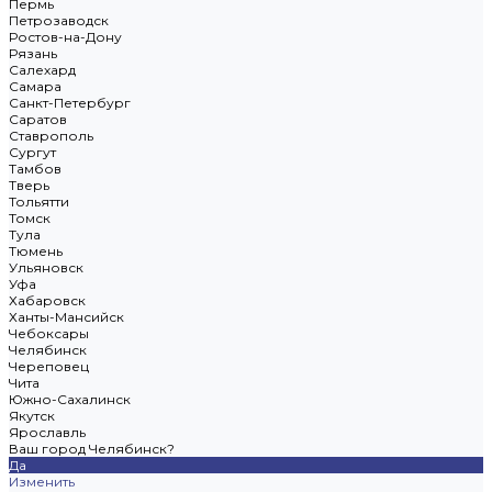
Пермь
Петрозаводск
Ростов-на-Дону
Рязань
Салехард
Самара
Санкт-Петербург
Саратов
Ставрополь
Сургут
Тамбов
Тверь
Тольятти
Томск
Тула
Тюмень
Ульяновск
Уфа
Хабаровск
Ханты-Мансийск
Чебоксары
Челябинск
Череповец
Чита
Южно-Сахалинск
Якутск
Ярославль
Ваш город Челябинск?
Да
Изменить