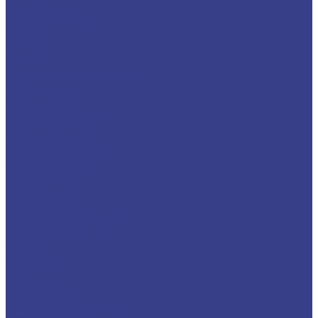
Шестигранники
Доставка и оплата
Отзывы
Контакты
...
Каталог
Нержавеющий металлопрокат
Сетка
Трубный прокат
Труба круглая
Труба электросварная
Труба бесшовная
Труба профильная
Труба квадратная
Труба прямоугольная
Сортовой прокат
Шестигранник
Квадрат
Круги/Прутки
Поковка круглая
Поковка прямоугольная
Фасонный прокат
Уголок
Швеллер
Балка/Тавр
Лист
Лист гладкий
Лист рифленый
Лист перфорированный
Лист декоративный