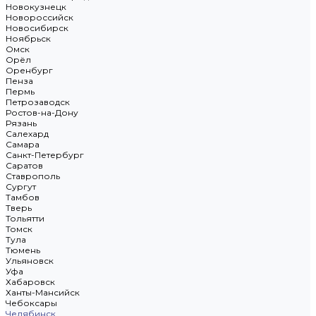
Новокузнецк
Новороссийск
Новосибирск
Ноябрьск
Омск
Орёл
Оренбург
Пенза
Пермь
Петрозаводск
Ростов-на-Дону
Рязань
Салехард
Самара
Санкт-Петербург
Саратов
Ставрополь
Сургут
Тамбов
Тверь
Тольятти
Томск
Тула
Тюмень
Ульяновск
Уфа
Хабаровск
Ханты-Мансийск
Чебоксары
Челябинск