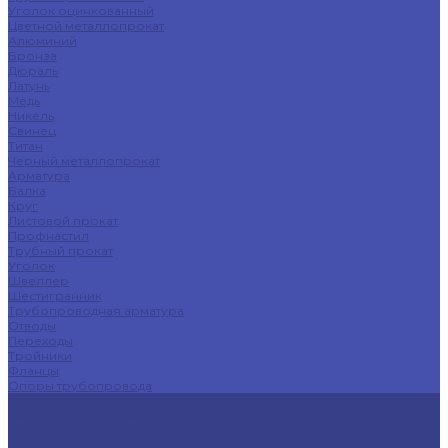
Уголок оцинкованный
Цветной металлопрокат
Алюминий
Бронза
Дюраль
Латунь
Медь
Никель
Свинец
Титан
Черный металлопрокат
Арматура
Балка
Круг
Листовой прокат
Профнастил
Трубный прокат
Уголок
Швеллер
Шестигранник
Трубопроводная арматура
Отводы
Переходы
Тройники
Фланцы
Опоры трубопровода
Спецпредложения
Листы нержавеющие
Труба профильная
Швеллеры