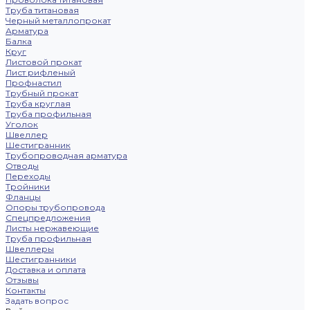
Труба титановая
Черный металлопрокат
Арматура
Балка
Круг
Листовой прокат
Лист рифленый
Профнастил
Трубный прокат
Труба круглая
Труба профильная
Уголок
Швеллер
Шестигранник
Трубопроводная арматура
Отводы
Переходы
Тройники
Фланцы
Опоры трубопровода
Спецпредложения
Листы нержавеющие
Труба профильная
Швеллеры
Шестигранники
Доставка и оплата
Отзывы
Контакты
Задать вопрос