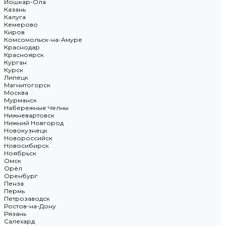
Йошкар-Ола
Казань
Калуга
Кемерово
Киров
Комсомольск-на-Амуре
Краснодар
Красноярск
Курган
Курск
Липецк
Магнитогорск
Москва
Мурманск
Набережные Челны
Нижневартовск
Нижний Новгород
Новокузнецк
Новороссийск
Новосибирск
Ноябрьск
Омск
Орёл
Оренбург
Пенза
Пермь
Петрозаводск
Ростов-на-Дону
Рязань
Салехард