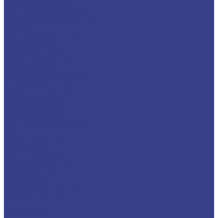
Уголок алюминиевый
Швеллер алюминиевый
Шестигранник алюминиевый
Шина алюминиевая
Бронза
Круг/Пруток бронзовый
Лента бронзовая
Полоса бронзовая
Проволока бронзовая
Труба бронзовая
Шестигранник бронзовый
Электрод бронзовый
Дюраль
Лист/Плита дюралевая
Пруток дюралевый
Труба дюралевая
Уголок дюралевый
Шестигранник дюралевый
Латунь
Квадрат латунный
Лента латунная
Лист/Плита латунная
Проволока латунная
Пруток латунный
Сетка латунная
Труба латунная
Шестигранник латунный
Электрод латунный
Медь
Аноды медные