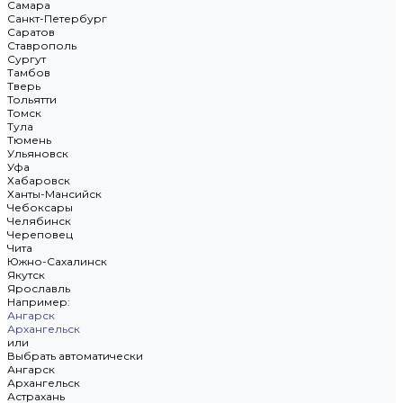
Самара
Санкт-Петербург
Саратов
Ставрополь
Сургут
Тамбов
Тверь
Тольятти
Томск
Тула
Тюмень
Ульяновск
Уфа
Хабаровск
Ханты-Мансийск
Чебоксары
Челябинск
Череповец
Чита
Южно-Сахалинск
Якутск
Ярославль
Например:
Ангарск
Архангельск
или
Выбрать автоматически
Ангарск
Архангельск
Астрахань