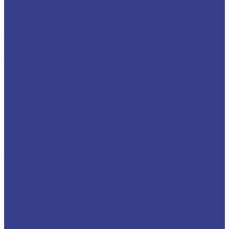
Плита
Фольга
Полоса
Лента
Штрипс
Проволока/Катанка
Оцинкованный металлопрокат
Круг оцинкованный
Лист оцинкованный
Лист оцинкованный
Лист оцинкованный с полимерным покрытием
Полоса оцинкованная
Профнастил оцинкованный
Труба оцинкованная
Труба круглая
Труба профильная
Уголок оцинкованный
Цветной металлопрокат
Алюминий
Квадрат алюминиевый
Круг/Пруток алюминиевый
Лента алюминиевая
Лист/Плита алюминиевая
Полоса алюминиевая
Проволока алюминиевая
Тавр алюминиевый
Трубы алюминиевые
Труба круглая
Труба профильная