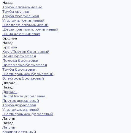
Назад
Трубы алюминиевые
Труба круглая
Труба профильная
Уголок алюминиевый
Швеллер алюминиевый
Шестигранник алюминиевый
Шина алюминиевая
Бронза
Назад
Бронза
Круг/Пруток бронзовый
Лента бронзовая
Полоса бронзовая
Проволока бронзовая
Труба бронзовая
Шестигранник бронзовый
Электрод бронзовый
Дюраль
Назад
Дюраль
Лист/Плита дюралевая
Пруток дюралевый
Труба дюралевая
Уголок дюралевый
Шестигранник дюралевый
Латунь
Назад
Латунь
Квадрат латунный