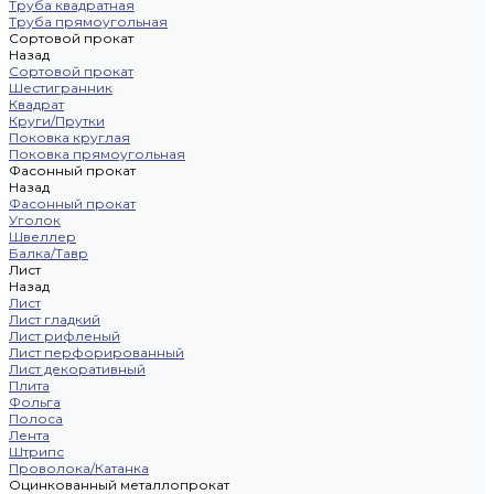
Труба квадратная
Труба прямоугольная
Сортовой прокат
Назад
Сортовой прокат
Шестигранник
Квадрат
Круги/Прутки
Поковка круглая
Поковка прямоугольная
Фасонный прокат
Назад
Фасонный прокат
Уголок
Швеллер
Балка/Тавр
Лист
Назад
Лист
Лист гладкий
Лист рифленый
Лист перфорированный
Лист декоративный
Плита
Фольга
Полоса
Лента
Штрипс
Проволока/Катанка
Оцинкованный металлопрокат