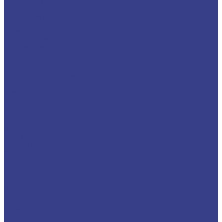
Лента медная
Лист/Плита медная
Проволока медная
Пруток медный
Труба медная
Фольга медная
Шина медная
Никель
Анод никелевый
Лента никелевая
Никелевая проволока
Пруток никелевый
Свинец
Титан
Круг титановый
Лента титановая
Лист/Плита титановая
Проволока титановая
Труба титановая
Черный металлопрокат
Арматура
Балка
Круг
Листовой прокат
Лист рифленый
Профнастил
Трубный прокат
Труба круглая
Труба бесшовная
Труба электросварная