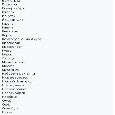
Волгоград
Воронеж
Екатеринбург
Ижевск
Иркутск
Йошкар-Ола
Казань
Калуга
Кемерово
Киров
Комсомольск-на-Амуре
Краснодар
Красноярск
Курган
Курск
Липецк
Магнитогорск
Москва
Мурманск
Набережные Челны
Нижневартовск
Нижний Новгород
Новокузнецк
Новороссийск
Новосибирск
Ноябрьск
Омск
Орёл
Оренбург
Пенза