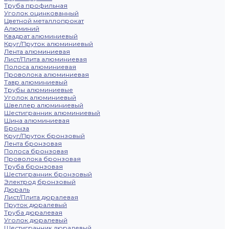
Труба профильная
Уголок оцинкованный
Цветной металлопрокат
Алюминий
Квадрат алюминиевый
Круг/Пруток алюминиевый
Лента алюминиевая
Лист/Плита алюминиевая
Полоса алюминиевая
Проволока алюминиевая
Тавр алюминиевый
Трубы алюминиевые
Уголок алюминиевый
Швеллер алюминиевый
Шестигранник алюминиевый
Шина алюминиевая
Бронза
Круг/Пруток бронзовый
Лента бронзовая
Полоса бронзовая
Проволока бронзовая
Труба бронзовая
Шестигранник бронзовый
Электрод бронзовый
Дюраль
Лист/Плита дюралевая
Пруток дюралевый
Труба дюралевая
Уголок дюралевый
Шестигранник дюралевый