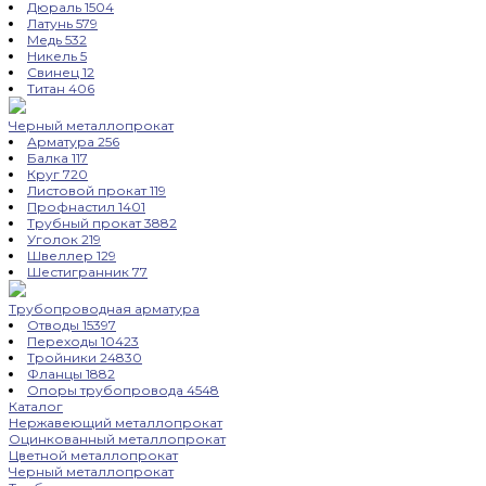
Дюраль
1504
Латунь
579
Медь
532
Никель
5
Свинец
12
Титан
406
Черный металлопрокат
Арматура
256
Балка
117
Круг
720
Листовой прокат
119
Профнастил
1401
Трубный прокат
3882
Уголок
219
Швеллер
129
Шестигранник
77
Трубопроводная арматура
Отводы
15397
Переходы
10423
Тройники
24830
Фланцы
1882
Опоры трубопровода
4548
Каталог
Нержавеющий металлопрокат
Оцинкованный металлопрокат
Цветной металлопрокат
Черный металлопрокат