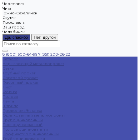
Череповец
Чита
Южно-Сахалинск
Якутск
Ярославль
Ваш город
Челябинск
Да, спасибо
Нет, другой
8 (800) 600-64-99
7 (351) 200-26-22
Каталог
Нержавеющий металлопрокат
Сетка
Трубный прокат
Сортовой прокат
Фасонный прокат
Лист
Фольга
Полоса
Лента
Штрипс
Проволока/Катанка
Оцинкованный металлопрокат
Круг оцинкованный
Лист оцинкованный
Полоса оцинкованная
Профнастил оцинкованный
Труба оцинкованная