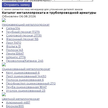
Комментарий (не обязательно)
Отправить заявку
С вами свяжется наш менеджер для уточнения деталей заказа
Каталог металлопроката и трубопроводной арматуры
Обновлен 06.08.2026
Нержавеющий металлопрокат
Сетка
914
Трубный прокат
17279
Сортовой прокат
21739
Фасонный прокат
155
Лист
11470
Фольга
13
Полоса
143
Лента
53647
Штрипс
2776
Проволока/Катанка
245
Оцинкованный металлопрокат
Круг оцинкованный
6
Лист оцинкованный
14430
Полоса оцинкованная
6
Профнастил оцинкованный
270
Труба оцинкованная
18147
Уголок оцинкованный
23
Цветной металлопрокат
Алюминий
4657
Бронза
899