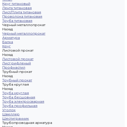
Круг титановый
Лента титановая
Лист/Плита титановая
Проволока титановая
Труба титановая
Черный металлопрокат
Назад
Черный металлопрокат
Арматура
Балка
Круг
Листовой прокат
Назад
Листовой прокат
Лист рифленый
Профнастил
Трубный прокат
Назад
Трубный прокат
Труба круглая
Назад
Труба круглая
Труба бесшовная
Труба электросварная
Труба профильная
Уголок
Швеллер
Шестигранник
Трубопроводная арматура
Назад