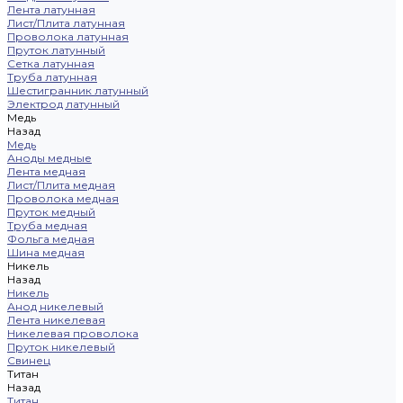
Лента латунная
Лист/Плита латунная
Проволока латунная
Пруток латунный
Сетка латунная
Труба латунная
Шестигранник латунный
Электрод латунный
Медь
Назад
Медь
Аноды медные
Лента медная
Лист/Плита медная
Проволока медная
Пруток медный
Труба медная
Фольга медная
Шина медная
Никель
Назад
Никель
Анод никелевый
Лента никелевая
Никелевая проволока
Пруток никелевый
Свинец
Титан
Назад
Титан