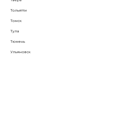
Тольятти
Томск
Тула
Тюмень
Ульяновск
Уфа
Хабаровск
Ханты-Мансийск
Чебоксары
Челябинск
Череповец
Чита