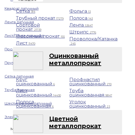
Квадрат латунный
Сетка
Фольга
914
13
Трубный прокат
Полоса
17279
143
Лента латунная
Сортовой
Лента
53647
прокат
21739
Штрипс
2776
Лист/Плита латунная
Фасонный прокат
155
Проволока/Катанка
Лист
11470
245
Проволока латунная
Оцинкованный
металлопрокат
Пруток латунный
Сетка латунная
Круг
Профнастил
оцинкованный
оцинкованный
6
270
Труба латунная
Лист
Труба
оцинкованный
оцинкованная
14430
18147
Полоса
Уголок
Шестигранник латунный
оцинкованная
оцинкованный
6
23
Электрод латунный
Цветной
металлопрокат
Медь