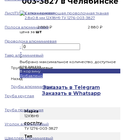
003-3827 в Челябинске
Лист/Плита алюминиевая
Полоса алюминиевая
2 880 ₽
2 880 ₽
цена за
шт
Проволока алюминиевая
-
+
Тавр алюминиевый
×
Выбрано максимальное количество, доступное
для заказа
Трубы алюминиевые
В корзину
Добавлено
Назад
Трубы алюминиевые
Заказать в Telegram
Заказать в Whatsapp
Труба круглая
Труба профильная
Марка
12Х18Н9
ГОСТ/ТУ
Уголок алюминиевый
ТУ 1276-003-3827
Тип
Швеллер алюминиевый