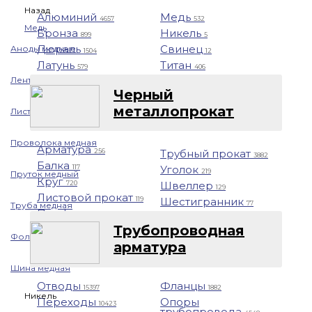
Назад
Алюминий
Медь
4657
532
Медь
Бронза
Никель
899
5
Дюраль
Свинец
Аноды медные
1504
12
Латунь
Титан
579
406
Лента медная
Черный
металлопрокат
Лист/Плита медная
Проволока медная
Арматура
Трубный прокат
256
3882
Балка
Уголок
117
219
Пруток медный
Круг
Швеллер
720
129
Листовой прокат
Шестигранник
119
77
Труба медная
Профнастил
1401
Трубопроводная
Фольга медная
арматура
Шина медная
Отводы
Фланцы
15397
1882
Никель
Переходы
Опоры
10423
трубопровода