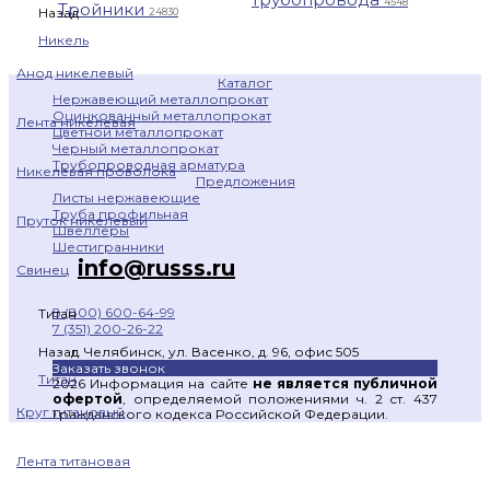
4548
Тройники
Назад
24830
Никель
Анод никелевый
Каталог
Нержавеющий металлопрокат
Оцинкованный металлопрокат
Лента никелевая
Цветной металлопрокат
Черный металлопрокат
Трубопроводная арматура
Никелевая проволока
Предложения
Листы нержавеющие
Труба профильная
Пруток никелевый
Швеллеры
Шестигранники
info@russs.ru
Свинец
8 (800) 600-64-99
Титан
7 (351) 200-26-22
г. Челябинск, ул. Васенко, д. 96, офис 505
Назад
Заказать звонок
Титан
2026 Информация на сайте
не является публичной
офертой
, определяемой положениями ч. 2 ст. 437
Круг титановый
Гражданского кодекса Российской Федерации.
Лента титановая