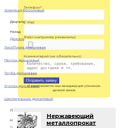
Телефон
*
Электрод бронзовый
Дюраль
E-Mail
Назад
Файл (например реквизиты)
Дюраль
Лист/Плита дюралевая
Комментарий (не обязательно)
Пруток дюралевый
Труба дюралевая
Отправить заявку
Уголок дюралевый
С вами свяжется наш менеджер для уточнения
деталей заказа
Шестигранник дюралевый
Латунь
Нержавеющий
Назад
металлопрокат
Латунь