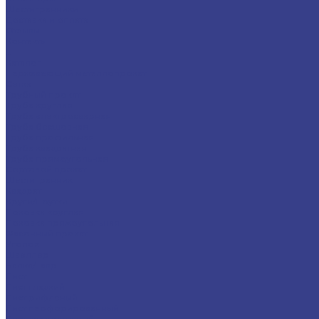
Шестигранники
Доставка и оплата
Отзывы
Контакты
...
Каталог
Нержавеющий металлопрокат
Сетка
Трубный прокат
Труба круглая
Труба электросварная
Труба бесшовная
Труба профильная
Труба квадратная
Труба прямоугольная
Сортовой прокат
Шестигранник
Квадрат
Круги/Прутки
Поковка круглая
Поковка прямоугольная
Фасонный прокат
Уголок
Швеллер
Балка/Тавр
Лист
Лист гладкий
Лист рифленый
Лист перфорированный
Лист декоративный