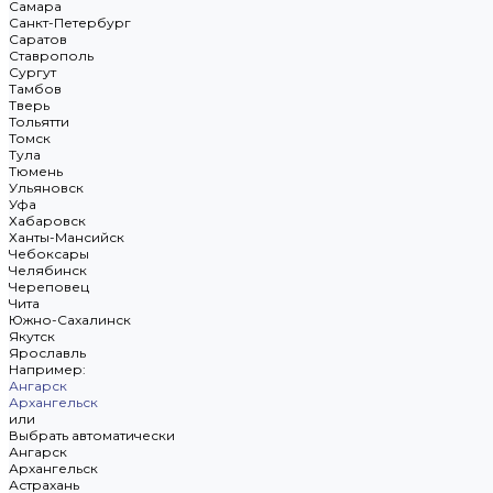
Самара
Санкт-Петербург
Саратов
Ставрополь
Сургут
Тамбов
Тверь
Тольятти
Томск
Тула
Тюмень
Ульяновск
Уфа
Хабаровск
Ханты-Мансийск
Чебоксары
Челябинск
Череповец
Чита
Южно-Сахалинск
Якутск
Ярославль
Например:
Ангарск
Архангельск
или
Выбрать автоматически
Ангарск
Архангельск
Астрахань