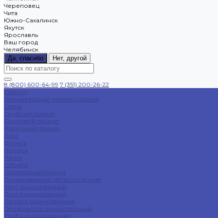
Череповец
Чита
Южно-Сахалинск
Якутск
Ярославль
Ваш город
Челябинск
Да, спасибо
Нет, другой
8 (800) 600-64-99
7 (351) 200-26-22
Каталог
Нержавеющий металлопрокат
Сетка
Трубный прокат
Сортовой прокат
Фасонный прокат
Лист
Фольга
Полоса
Лента
Штрипс
Проволока/Катанка
Оцинкованный металлопрокат
Круг оцинкованный
Лист оцинкованный
Полоса оцинкованная
Профнастил оцинкованный
Труба оцинкованная