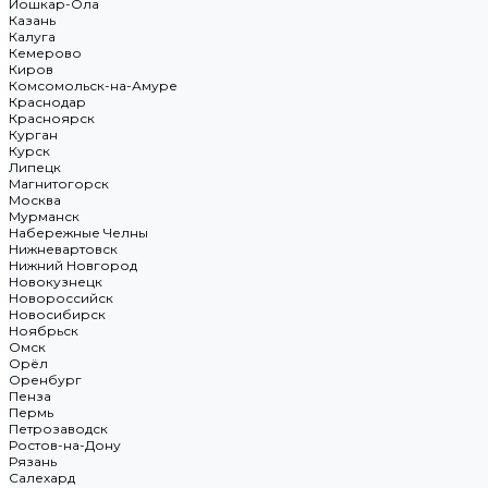
Йошкар-Ола
Казань
Калуга
Кемерово
Киров
Комсомольск-на-Амуре
Краснодар
Красноярск
Курган
Курск
Липецк
Магнитогорск
Москва
Мурманск
Набережные Челны
Нижневартовск
Нижний Новгород
Новокузнецк
Новороссийск
Новосибирск
Ноябрьск
Омск
Орёл
Оренбург
Пенза
Пермь
Петрозаводск
Ростов-на-Дону
Рязань
Салехард