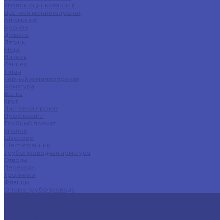
Уголок оцинкованный
Цветной металлопрокат
Алюминий
Бронза
Дюраль
Латунь
Медь
Никель
Свинец
Титан
Черный металлопрокат
Арматура
Балка
Круг
Листовой прокат
Профнастил
Трубный прокат
Уголок
Швеллер
Шестигранник
Трубопроводная арматура
Отводы
Переходы
Тройники
Фланцы
Опоры трубопровода
Спецпредложения
Листы нержавеющие
Труба профильная
Швеллеры