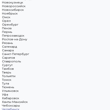
Новокузнецк
Новороссийск
Новосибирск
Ноябрьск
Омск
Орёл
Оренбург
Пенза
Пермь
Петрозаводск
Ростов-на-Дону
Рязань
Салехард
Самара
Санкт-Петербург
Саратов
Ставрополь
Сургут
Тамбов
Тверь
Тольятти
Томск
Тула
Тюмень
Ульяновск
Уфа
Хабаровск
Ханты-Мансийск
Чебоксары
Челябинск