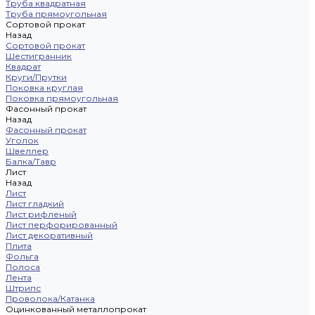
Труба квадратная
Труба прямоугольная
Сортовой прокат
Назад
Сортовой прокат
Шестигранник
Квадрат
Круги/Прутки
Поковка круглая
Поковка прямоугольная
Фасонный прокат
Назад
Фасонный прокат
Уголок
Швеллер
Балка/Тавр
Лист
Назад
Лист
Лист гладкий
Лист рифленый
Лист перфорированный
Лист декоративный
Плита
Фольга
Полоса
Лента
Штрипс
Проволока/Катанка
Оцинкованный металлопрокат