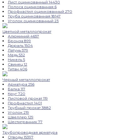
Лист оцинкованный
14430
Полоса оцинкованная
6
Профнастил оцинкованный
270
Труба оцинкованная
18147
Уголок оцинкованный
23
Цветной металлопрокат
Алюминий
4657
Бронза
899
Дюраль
1504
Латунь
579
Медь
532
Никель
5
Свинец
12
Титан
406
Черный металлопрокат
Арматура
256
Балка
117
Круг
720
Листовой прокат
119
Профнастил
1401
Трубный прокат
3882
Уголок
219
Швеллер
129
Шестигранник
77
Трубопроводная арматура
Отводы
15397