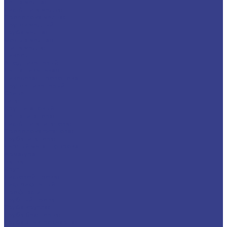
Лента медная
Лист/Плита медная
Проволока медная
Пруток медный
Труба медная
Фольга медная
Шина медная
Никель
Анод никелевый
Лента никелевая
Никелевая проволока
Пруток никелевый
Свинец
Титан
Круг титановый
Лента титановая
Лист/Плита титановая
Проволока титановая
Труба титановая
Черный металлопрокат
Арматура
Балка
Круг
Листовой прокат
Лист рифленый
Профнастил
Трубный прокат
Труба круглая
Труба бесшовная
Труба электросварная