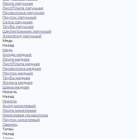
Лента латунная
Лист/Плита латунная
Проволока латунная
Пруток латунный
Сетка латунная
Труба латунная
Шестигранник латунный
Электрод латунный
Медь
Назад
Медь
Аноды медные
Лента медная
Лист/Плита медная
Проволока медная
Пруток медный
Труба медная
Фольга медная
Шина медная
Никель
Назад
Никель
Анод никелевый
Лента никелевая
Никелевая проволока
Пруток никелевый
Свинец
Титан
Назад
Титан