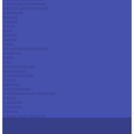
Уголок оцинкованный
Цветной металлопрокат
Алюминий
Бронза
Дюраль
Латунь
Медь
Никель
Свинец
Титан
Черный металлопрокат
Арматура
Балка
Круг
Листовой прокат
Профнастил
Трубный прокат
Уголок
Швеллер
Шестигранник
Трубопроводная арматура
Отводы
Переходы
Тройники
Фланцы
Опоры трубопровода
Спецпредложения
Листы нержавеющие
Труба профильная
Швеллеры