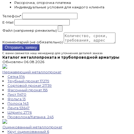
Рассрочка, отсрочка платежа
Индивидуальные условия для каждого клиента
Телефон
*
E-Mail
Файл (например реквизиты)
Комментарий (не обязательно)
Отправить заявку
С вами свяжется наш менеджер для уточнения деталей заказа
Каталог металлопроката и трубопроводной арматуры
Обновлен 06.08.2026
Нержавеющий металлопрокат
Сетка
914
Трубный прокат
17279
Сортовой прокат
21739
Фасонный прокат
155
Лист
11470
Фольга
13
Полоса
143
Лента
53647
Штрипс
2776
Проволока/Катанка
245
Оцинкованный металлопрокат
Круг оцинкованный
6