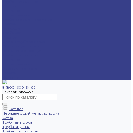
Труба профильная
Уголок
Швеллер
Шестигранник
Трубопроводная арматура
Отводы
Переходы
Тройники
Фланцы
Опоры трубопровода
Спецпредложения
Листы нержавеющие
Труба профильная
Швеллеры
Шестигранники
Доставка и оплата
Отзывы
Контакты
8 (800) 600-64-99
Заказать звонок
Каталог
Нержавеющий металлопрокат
Сетка
Трубный прокат
Труба круглая
Труба профильная