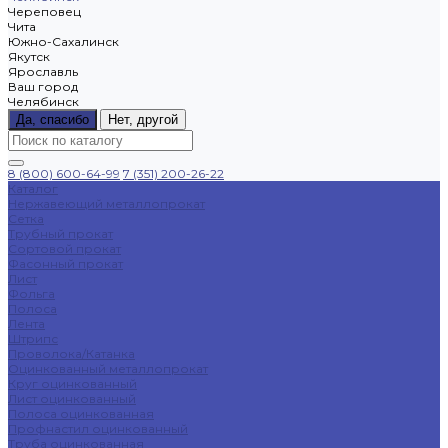
Череповец
Чита
Южно-Сахалинск
Якутск
Ярославль
Ваш город
Челябинск
Да, спасибо
Нет, другой
8 (800) 600-64-99
7 (351) 200-26-22
Каталог
Нержавеющий металлопрокат
Сетка
Трубный прокат
Сортовой прокат
Фасонный прокат
Лист
Фольга
Полоса
Лента
Штрипс
Проволока/Катанка
Оцинкованный металлопрокат
Круг оцинкованный
Лист оцинкованный
Полоса оцинкованная
Профнастил оцинкованный
Труба оцинкованная