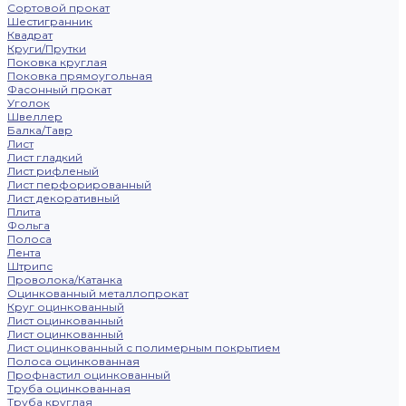
Сортовой прокат
Шестигранник
Квадрат
Круги/Прутки
Поковка круглая
Поковка прямоугольная
Фасонный прокат
Уголок
Швеллер
Балка/Тавр
Лист
Лист гладкий
Лист рифленый
Лист перфорированный
Лист декоративный
Плита
Фольга
Полоса
Лента
Штрипс
Проволока/Катанка
Оцинкованный металлопрокат
Круг оцинкованный
Лист оцинкованный
Лист оцинкованный
Лист оцинкованный с полимерным покрытием
Полоса оцинкованная
Профнастил оцинкованный
Труба оцинкованная
Труба круглая