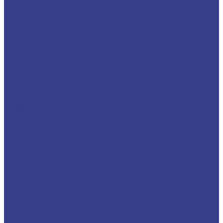
Плита
Фольга
Полоса
Лента
Штрипс
Проволока/Катанка
Оцинкованный металлопрокат
Круг оцинкованный
Лист оцинкованный
Лист оцинкованный
Лист оцинкованный с полимерным покрытием
Полоса оцинкованная
Профнастил оцинкованный
Труба оцинкованная
Труба круглая
Труба профильная
Уголок оцинкованный
Цветной металлопрокат
Алюминий
Квадрат алюминиевый
Круг/Пруток алюминиевый
Лента алюминиевая
Лист/Плита алюминиевая
Полоса алюминиевая
Проволока алюминиевая
Тавр алюминиевый
Трубы алюминиевые
Труба круглая
Труба профильная