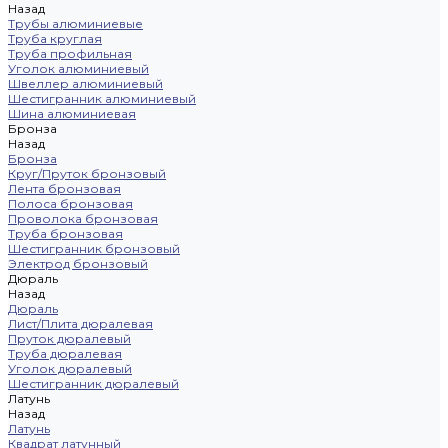
Назад
Трубы алюминиевые
Труба круглая
Труба профильная
Уголок алюминиевый
Швеллер алюминиевый
Шестигранник алюминиевый
Шина алюминиевая
Бронза
Назад
Бронза
Круг/Пруток бронзовый
Лента бронзовая
Полоса бронзовая
Проволока бронзовая
Труба бронзовая
Шестигранник бронзовый
Электрод бронзовый
Дюраль
Назад
Дюраль
Лист/Плита дюралевая
Пруток дюралевый
Труба дюралевая
Уголок дюралевый
Шестигранник дюралевый
Латунь
Назад
Латунь
Квадрат латунный