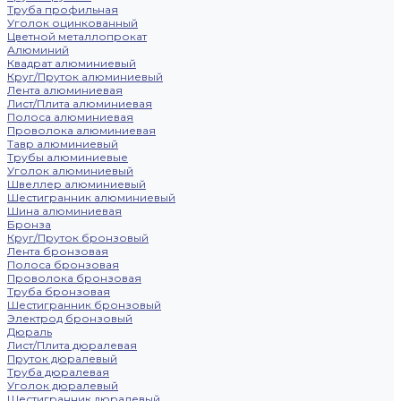
Труба профильная
Уголок оцинкованный
Цветной металлопрокат
Алюминий
Квадрат алюминиевый
Круг/Пруток алюминиевый
Лента алюминиевая
Лист/Плита алюминиевая
Полоса алюминиевая
Проволока алюминиевая
Тавр алюминиевый
Трубы алюминиевые
Уголок алюминиевый
Швеллер алюминиевый
Шестигранник алюминиевый
Шина алюминиевая
Бронза
Круг/Пруток бронзовый
Лента бронзовая
Полоса бронзовая
Проволока бронзовая
Труба бронзовая
Шестигранник бронзовый
Электрод бронзовый
Дюраль
Лист/Плита дюралевая
Пруток дюралевый
Труба дюралевая
Уголок дюралевый
Шестигранник дюралевый