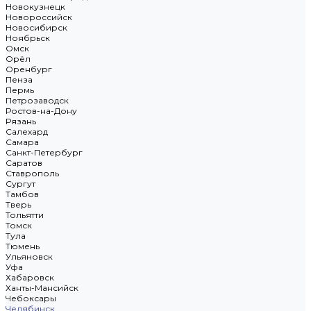
Новокузнецк
Новороссийск
Новосибирск
Ноябрьск
Омск
Орёл
Оренбург
Пенза
Пермь
Петрозаводск
Ростов-на-Дону
Рязань
Салехард
Самара
Санкт-Петербург
Саратов
Ставрополь
Сургут
Тамбов
Тверь
Тольятти
Томск
Тула
Тюмень
Ульяновск
Уфа
Хабаровск
Ханты-Мансийск
Чебоксары
Челябинск