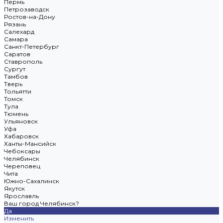
Пермь
Петрозаводск
Ростов-на-Дону
Рязань
Салехард
Самара
Санкт-Петербург
Саратов
Ставрополь
Сургут
Тамбов
Тверь
Тольятти
Томск
Тула
Тюмень
Ульяновск
Уфа
Хабаровск
Ханты-Мансийск
Чебоксары
Челябинск
Череповец
Чита
Южно-Сахалинск
Якутск
Ярославль
Ваш город Челябинск?
Да
Изменить