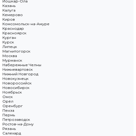
Йошкар-Ола
Казань
Калуга
Кемерово
Киров
Комсомольск-на-Амуре
Краснодар
Красноярск
Курган
Курск
Липецк
Магнитогорск
Москва
Мурманск
Набережные Челны
Нижневартовск
Нижний Новгород
Новокузнецк
Новороссийск
Новосибирск
Ноябрьск
Омск
Орёл
Оренбург
Пенза
Пермь
Петрозаводск
Ростов-на-Дону
Рязань
Салехард