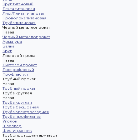
Круг титановый
Лента титановая
Лист/Плита титановая
Проволока титановая
Труба титановая
Черный металлопрокат
Назад
Черный металлопрокат
Арматура
Балка
Круг
Листовой прокат
Назад
Листовой прокат
Лист рифленый
Профнастил
Трубный прокат
Назад
Трубный прокат
Труба круглая
Назад
Труба круглая
Труба бесшовная
Труба электросварная
Труба профильная
Уголок
Швеллер
Шестигранник
Трубопроводная арматура
Назад