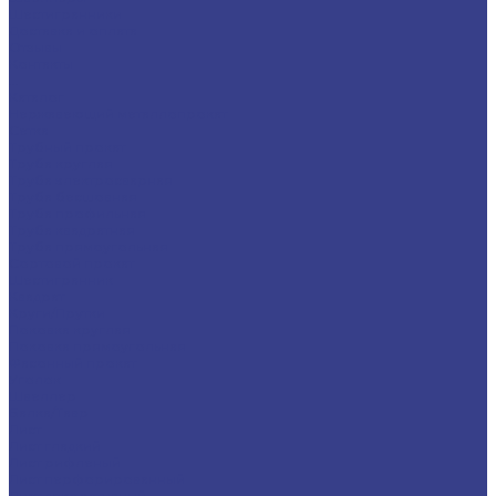
Шестигранники
Доставка и оплата
Отзывы
Контакты
...
Каталог
Нержавеющий металлопрокат
Сетка
Трубный прокат
Труба круглая
Труба электросварная
Труба бесшовная
Труба профильная
Труба квадратная
Труба прямоугольная
Сортовой прокат
Шестигранник
Квадрат
Круги/Прутки
Поковка круглая
Поковка прямоугольная
Фасонный прокат
Уголок
Швеллер
Балка/Тавр
Лист
Лист гладкий
Лист рифленый
Лист перфорированный
Лист декоративный