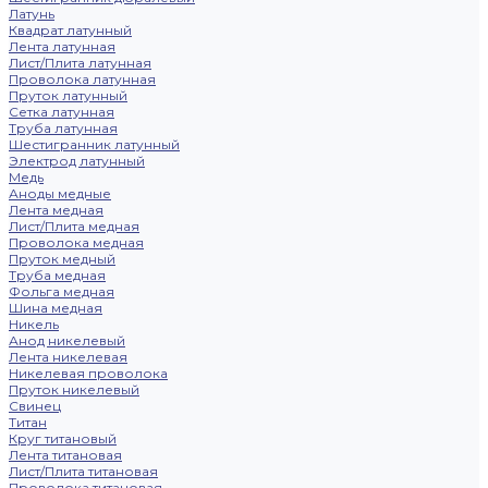
Латунь
Квадрат латунный
Лента латунная
Лист/Плита латунная
Проволока латунная
Пруток латунный
Сетка латунная
Труба латунная
Шестигранник латунный
Электрод латунный
Медь
Аноды медные
Лента медная
Лист/Плита медная
Проволока медная
Пруток медный
Труба медная
Фольга медная
Шина медная
Никель
Анод никелевый
Лента никелевая
Никелевая проволока
Пруток никелевый
Свинец
Титан
Круг титановый
Лента титановая
Лист/Плита титановая
Проволока титановая