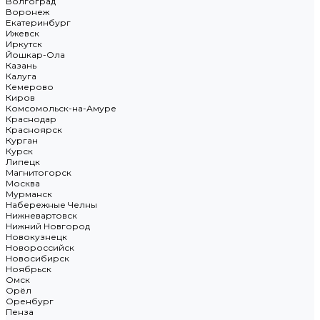
Волгоград
Воронеж
Екатеринбург
Ижевск
Иркутск
Йошкар-Ола
Казань
Калуга
Кемерово
Киров
Комсомольск-на-Амуре
Краснодар
Красноярск
Курган
Курск
Липецк
Магнитогорск
Москва
Мурманск
Набережные Челны
Нижневартовск
Нижний Новгород
Новокузнецк
Новороссийск
Новосибирск
Ноябрьск
Омск
Орёл
Оренбург
Пенза