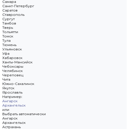
Самара
Санкт-Петербург
Саратов
Ставрополь
Сургут
Тамбов
Тверь
Тольятти
Томск
Тула
Тюмень
Ульяновск
Уфа
Хабаровск
Ханты-Мансийск
Чебоксары
Челябинск
Череповец
Чита
Южно-Сахалинск
Якутск
Ярославль
Например:
Ангарск
Архангельск
или
Выбрать автоматически
Ангарск
Архангельск
Астрахань