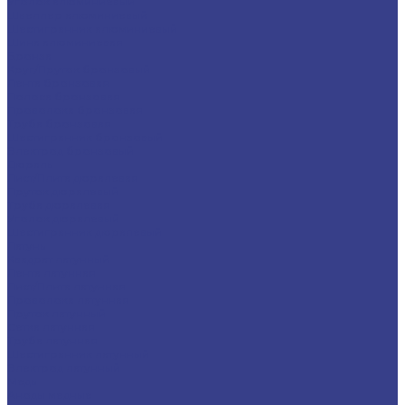
Уголок алюминиевый
Швеллер алюминиевый
Шестигранник алюминиевый
Шина алюминиевая
Бронза
Круг/Пруток бронзовый
Лента бронзовая
Полоса бронзовая
Проволока бронзовая
Труба бронзовая
Шестигранник бронзовый
Электрод бронзовый
Дюраль
Лист/Плита дюралевая
Пруток дюралевый
Труба дюралевая
Уголок дюралевый
Шестигранник дюралевый
Латунь
Квадрат латунный
Лента латунная
Лист/Плита латунная
Проволока латунная
Пруток латунный
Сетка латунная
Труба латунная
Шестигранник латунный
Электрод латунный
Медь
Аноды медные