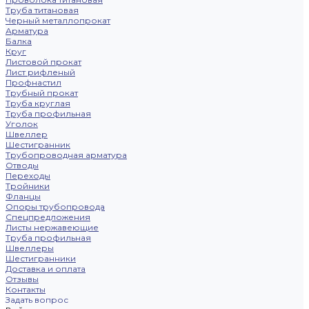
Труба титановая
Черный металлопрокат
Арматура
Балка
Круг
Листовой прокат
Лист рифленый
Профнастил
Трубный прокат
Труба круглая
Труба профильная
Уголок
Швеллер
Шестигранник
Трубопроводная арматура
Отводы
Переходы
Тройники
Фланцы
Опоры трубопровода
Спецпредложения
Листы нержавеющие
Труба профильная
Швеллеры
Шестигранники
Доставка и оплата
Отзывы
Контакты
Задать вопрос