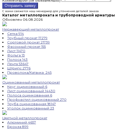
Комментарий (не обязательно)
Отправить заявку
С вами свяжется наш менеджер для уточнения деталей заказа
Каталог металлопроката и трубопроводной арматуры
Обновлен 06.08.2026
Нержавеющий металлопрокат
Сетка
914
Трубный прокат
17279
Сортовой прокат
21739
Фасонный прокат
155
Лист
11470
Фольга
13
Полоса
143
Лента
53647
Штрипс
2776
Проволока/Катанка
245
Оцинкованный металлопрокат
Круг оцинкованный
6
Лист оцинкованный
14430
Полоса оцинкованная
6
Профнастил оцинкованный
270
Труба оцинкованная
18147
Уголок оцинкованный
23
Цветной металлопрокат
Алюминий
4657
Бронза
899