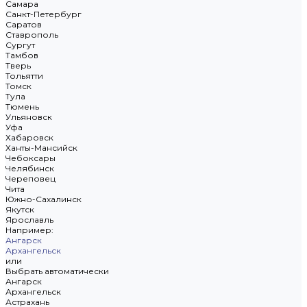
Самара
Санкт-Петербург
Саратов
Ставрополь
Сургут
Тамбов
Тверь
Тольятти
Томск
Тула
Тюмень
Ульяновск
Уфа
Хабаровск
Ханты-Мансийск
Чебоксары
Челябинск
Череповец
Чита
Южно-Сахалинск
Якутск
Ярославль
Например:
Ангарск
Архангельск
или
Выбрать автоматически
Ангарск
Архангельск
Астрахань