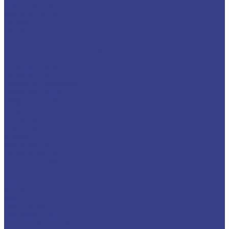
Шестигранники
Доставка и оплата
Отзывы
Контакты
...
Каталог
Нержавеющий металлопрокат
Сетка
Трубный прокат
Труба круглая
Труба электросварная
Труба бесшовная
Труба профильная
Труба квадратная
Труба прямоугольная
Сортовой прокат
Шестигранник
Квадрат
Круги/Прутки
Поковка круглая
Поковка прямоугольная
Фасонный прокат
Уголок
Швеллер
Балка/Тавр
Лист
Лист гладкий
Лист рифленый
Лист перфорированный
Лист декоративный