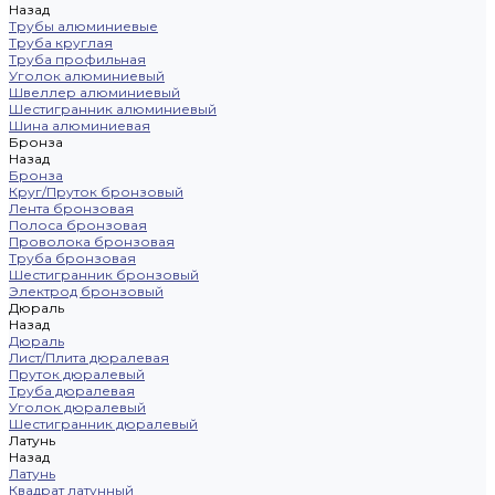
Назад
Трубы алюминиевые
Труба круглая
Труба профильная
Уголок алюминиевый
Швеллер алюминиевый
Шестигранник алюминиевый
Шина алюминиевая
Бронза
Назад
Бронза
Круг/Пруток бронзовый
Лента бронзовая
Полоса бронзовая
Проволока бронзовая
Труба бронзовая
Шестигранник бронзовый
Электрод бронзовый
Дюраль
Назад
Дюраль
Лист/Плита дюралевая
Пруток дюралевый
Труба дюралевая
Уголок дюралевый
Шестигранник дюралевый
Латунь
Назад
Латунь
Квадрат латунный