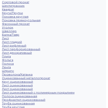
Сортовой прокат
Шестигранник
Квадрат
Круги/Прутки
Поковка круглая
Поковка прямоугольная
Фасонный прокат
Уголок
Швеллер
Балка/Тавр
Лист
Лист гладкий
Лист рифленый
Лист перфорированный
Лист декоративный
Плита
Фольга
Полоса
Лента
Штрипс
Проволока/Катанка
Оцинкованный металлопрокат
Круг оцинкованный
Лист оцинкованный
Лист оцинкованный
Лист оцинкованный с полимерным покрытием
Полоса оцинкованная
Профнастил оцинкованный
Труба оцинкованная
Труба круглая