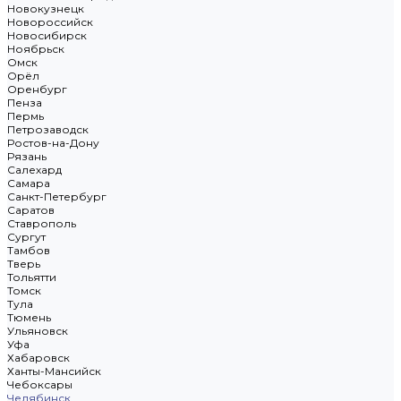
Новокузнецк
Новороссийск
Новосибирск
Ноябрьск
Омск
Орёл
Оренбург
Пенза
Пермь
Петрозаводск
Ростов-на-Дону
Рязань
Салехард
Самара
Санкт-Петербург
Саратов
Ставрополь
Сургут
Тамбов
Тверь
Тольятти
Томск
Тула
Тюмень
Ульяновск
Уфа
Хабаровск
Ханты-Мансийск
Чебоксары
Челябинск