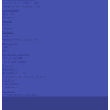
Уголок оцинкованный
Цветной металлопрокат
Алюминий
Бронза
Дюраль
Латунь
Медь
Никель
Свинец
Титан
Черный металлопрокат
Арматура
Балка
Круг
Листовой прокат
Профнастил
Трубный прокат
Уголок
Швеллер
Шестигранник
Трубопроводная арматура
Отводы
Переходы
Тройники
Фланцы
Опоры трубопровода
Спецпредложения
Листы нержавеющие
Труба профильная
Швеллеры