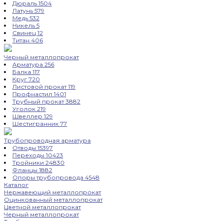
Дюраль
1504
Латунь
579
Медь
532
Никель
5
Свинец
12
Титан
406
Черный металлопрокат
Арматура
256
Балка
117
Круг
720
Листовой прокат
119
Профнастил
1401
Трубный прокат
3882
Уголок
219
Швеллер
129
Шестигранник
77
Трубопроводная арматура
Отводы
15397
Переходы
10423
Тройники
24830
Фланцы
1882
Опоры трубопровода
4548
Каталог
Нержавеющий металлопрокат
Оцинкованный металлопрокат
Цветной металлопрокат
Черный металлопрокат