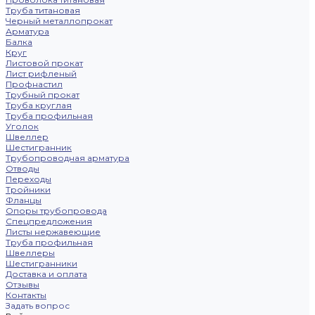
Труба титановая
Черный металлопрокат
Арматура
Балка
Круг
Листовой прокат
Лист рифленый
Профнастил
Трубный прокат
Труба круглая
Труба профильная
Уголок
Швеллер
Шестигранник
Трубопроводная арматура
Отводы
Переходы
Тройники
Фланцы
Опоры трубопровода
Спецпредложения
Листы нержавеющие
Труба профильная
Швеллеры
Шестигранники
Доставка и оплата
Отзывы
Контакты
Задать вопрос