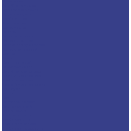
Лента медная
Лист/Плита медная
Проволока медная
Пруток медный
Труба медная
Фольга медная
Шина медная
Никель
Анод никелевый
Лента никелевая
Никелевая проволока
Пруток никелевый
Свинец
Титан
Круг титановый
Лента титановая
Лист/Плита титановая
Проволока титановая
Труба титановая
Черный металлопрокат
Арматура
Балка
Круг
Листовой прокат
Лист рифленый
Профнастил
Трубный прокат
Труба круглая
Труба бесшовная
Труба электросварная