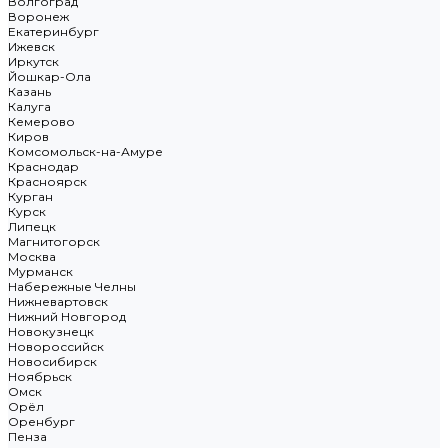
Волгоград
Воронеж
Екатеринбург
Ижевск
Иркутск
Йошкар-Ола
Казань
Калуга
Кемерово
Киров
Комсомольск-на-Амуре
Краснодар
Красноярск
Курган
Курск
Липецк
Магнитогорск
Москва
Мурманск
Набережные Челны
Нижневартовск
Нижний Новгород
Новокузнецк
Новороссийск
Новосибирск
Ноябрьск
Омск
Орёл
Оренбург
Пенза