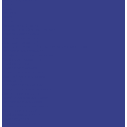
Плита
Фольга
Полоса
Лента
Штрипс
Проволока/Катанка
Оцинкованный металлопрокат
Круг оцинкованный
Лист оцинкованный
Лист оцинкованный
Лист оцинкованный с полимерным покрытием
Полоса оцинкованная
Профнастил оцинкованный
Труба оцинкованная
Труба круглая
Труба профильная
Уголок оцинкованный
Цветной металлопрокат
Алюминий
Квадрат алюминиевый
Круг/Пруток алюминиевый
Лента алюминиевая
Лист/Плита алюминиевая
Полоса алюминиевая
Проволока алюминиевая
Тавр алюминиевый
Трубы алюминиевые
Труба круглая
Труба профильная