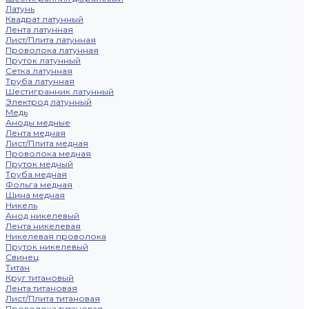
Латунь
Квадрат латунный
Лента латунная
Лист/Плита латунная
Проволока латунная
Пруток латунный
Сетка латунная
Труба латунная
Шестигранник латунный
Электрод латунный
Медь
Аноды медные
Лента медная
Лист/Плита медная
Проволока медная
Пруток медный
Труба медная
Фольга медная
Шина медная
Никель
Анод никелевый
Лента никелевая
Никелевая проволока
Пруток никелевый
Свинец
Титан
Круг титановый
Лента титановая
Лист/Плита титановая
Проволока титановая