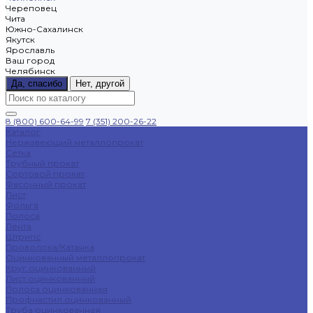
Череповец
Чита
Южно-Сахалинск
Якутск
Ярославль
Ваш город
Челябинск
Да, спасибо
Нет, другой
8 (800) 600-64-99
7 (351) 200-26-22
Каталог
Нержавеющий металлопрокат
Сетка
Трубный прокат
Сортовой прокат
Фасонный прокат
Лист
Фольга
Полоса
Лента
Штрипс
Проволока/Катанка
Оцинкованный металлопрокат
Круг оцинкованный
Лист оцинкованный
Полоса оцинкованная
Профнастил оцинкованный
Труба оцинкованная