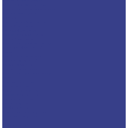
Уголок алюминиевый
Швеллер алюминиевый
Шестигранник алюминиевый
Шина алюминиевая
Бронза
Круг/Пруток бронзовый
Лента бронзовая
Полоса бронзовая
Проволока бронзовая
Труба бронзовая
Шестигранник бронзовый
Электрод бронзовый
Дюраль
Лист/Плита дюралевая
Пруток дюралевый
Труба дюралевая
Уголок дюралевый
Шестигранник дюралевый
Латунь
Квадрат латунный
Лента латунная
Лист/Плита латунная
Проволока латунная
Пруток латунный
Сетка латунная
Труба латунная
Шестигранник латунный
Электрод латунный
Медь
Аноды медные