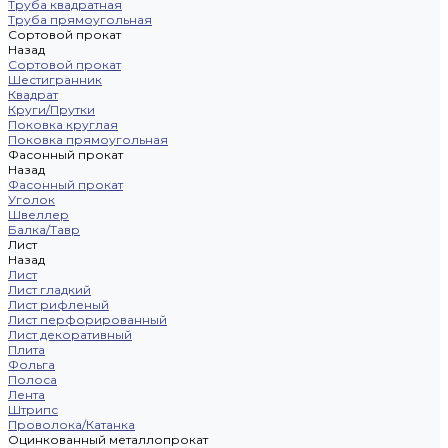
Труба квадратная
Труба прямоугольная
Сортовой прокат
Назад
Сортовой прокат
Шестигранник
Квадрат
Круги/Прутки
Поковка круглая
Поковка прямоугольная
Фасонный прокат
Назад
Фасонный прокат
Уголок
Швеллер
Балка/Тавр
Лист
Назад
Лист
Лист гладкий
Лист рифленый
Лист перфорированный
Лист декоративный
Плита
Фольга
Полоса
Лента
Штрипс
Проволока/Катанка
Оцинкованный металлопрокат