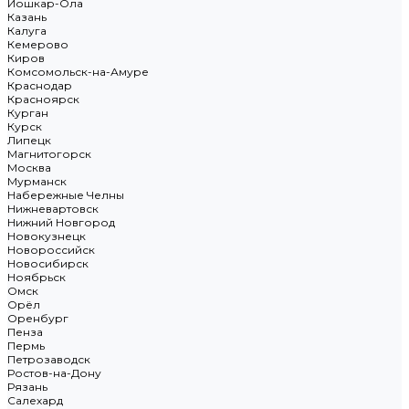
Йошкар-Ола
Казань
Калуга
Кемерово
Киров
Комсомольск-на-Амуре
Краснодар
Красноярск
Курган
Курск
Липецк
Магнитогорск
Москва
Мурманск
Набережные Челны
Нижневартовск
Нижний Новгород
Новокузнецк
Новороссийск
Новосибирск
Ноябрьск
Омск
Орёл
Оренбург
Пенза
Пермь
Петрозаводск
Ростов-на-Дону
Рязань
Салехард