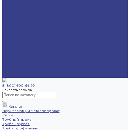
Труба профильная
Уголок
Швеллер
Шестигранник
Трубопроводная арматура
Отводы
Переходы
Тройники
Фланцы
Опоры трубопровода
Спецпредложения
Листы нержавеющие
Труба профильная
Швеллеры
Шестигранники
Доставка и оплата
Отзывы
Контакты
8 (800) 600-64-99
Заказать звонок
Каталог
Нержавеющий металлопрокат
Сетка
Трубный прокат
Труба круглая
Труба профильная