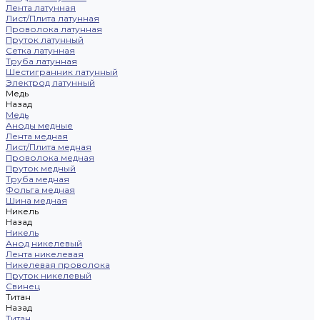
Лента латунная
Лист/Плита латунная
Проволока латунная
Пруток латунный
Сетка латунная
Труба латунная
Шестигранник латунный
Электрод латунный
Медь
Назад
Медь
Аноды медные
Лента медная
Лист/Плита медная
Проволока медная
Пруток медный
Труба медная
Фольга медная
Шина медная
Никель
Назад
Никель
Анод никелевый
Лента никелевая
Никелевая проволока
Пруток никелевый
Свинец
Титан
Назад
Титан