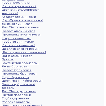
Труба профильная
Уголок оцинкованный
Цветной металлопрокат
Алюминий
Квадрат алюминиевый
Круг/Пруток алюминиевый
Лента алюминиевая
Лист/Плита алюминиевая
Полоса алюминиевая
Проволока алюминиевая
Тавр алюминиевый
Трубы алюминиевые
Уголок алюминиевый
Швеллер алюминиевый
Шестигранник алюминиевый
Шина алюминиевая
Бронза
Круг/Пруток бронзовый
Лента бронзовая
Полоса бронзовая
Проволока бронзовая
Труба бронзовая
Шестигранник бронзовый
Электрод бронзовый
Дюраль
Лист/Плита дюралевая
Пруток дюралевый
Труба дюралевая
Уголок дюралевый
Шестигранник дюралевый