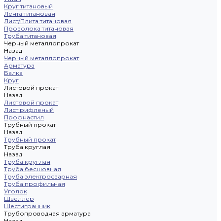
Круг титановый
Лента титановая
Лист/Плита титановая
Проволока титановая
Труба титановая
Черный металлопрокат
Назад
Черный металлопрокат
Арматура
Балка
Круг
Листовой прокат
Назад
Листовой прокат
Лист рифленый
Профнастил
Трубный прокат
Назад
Трубный прокат
Труба круглая
Назад
Труба круглая
Труба бесшовная
Труба электросварная
Труба профильная
Уголок
Швеллер
Шестигранник
Трубопроводная арматура
Назад