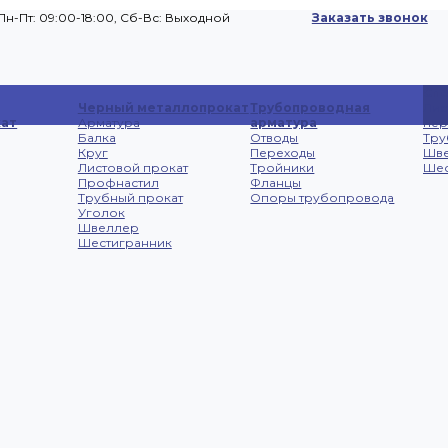
Пн-Пт: 09:00-18:00, Cб-Вс: Выходной
Заказать звонок
Сп
Черный металлопрокат
Трубопроводная
Лис
ат
Арматура
арматура
не
Балка
Отводы
Тру
Круг
Переходы
Шв
Листовой прокат
Тройники
Шес
Профнастил
Фланцы
Трубный прокат
Опоры трубопровода
Уголок
Швеллер
Шестигранник