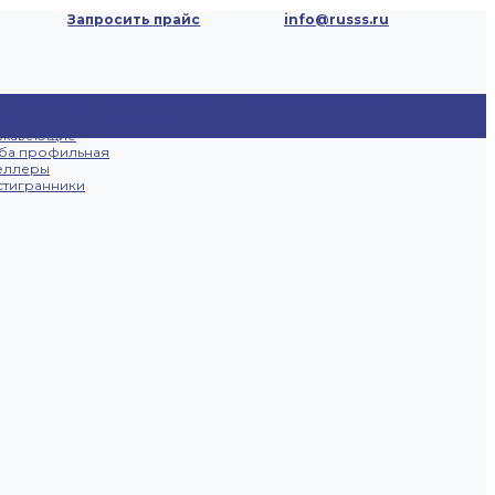
Запросить прайс
info@russs.ru
ецпредложения
Доставка и
Отзывы
Контакты
ты
оплата
ржавеющие
ба профильная
еллеры
тигранники