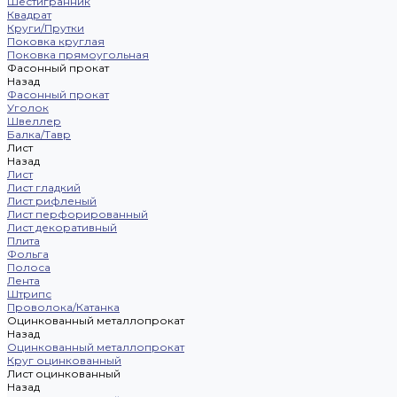
Шестигранник
Квадрат
Круги/Прутки
Поковка круглая
Поковка прямоугольная
Фасонный прокат
Назад
Фасонный прокат
Уголок
Швеллер
Балка/Тавр
Лист
Назад
Лист
Лист гладкий
Лист рифленый
Лист перфорированный
Лист декоративный
Плита
Фольга
Полоса
Лента
Штрипс
Проволока/Катанка
Оцинкованный металлопрокат
Назад
Оцинкованный металлопрокат
Круг оцинкованный
Лист оцинкованный
Назад