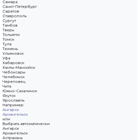
Самара
Санкт-Петербург
Саратов
Ставрополь
Сургут
Тамбов
Тверь
Тольятти
Томск
Тула
Тюмень
Ульяновск
Уфа
Хабаровск
Ханты-Мансийск
Чебоксары
Челябинск
Череповец
Чита
Южно-Сахалинск
Якутск
Ярославль
Например:
Ангарск
Архангельск
или
Выбрать автоматически
Ангарск
Архангельск
Астрахань