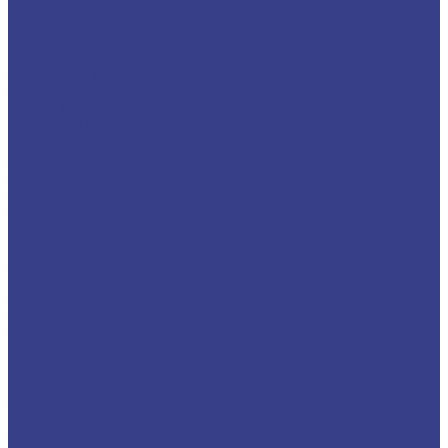
Уголок алюминиевый
Швеллер алюминиевый
Шестигранник алюминиевый
Шина алюминиевая
Бронза
Круг/Пруток бронзовый
Лента бронзовая
Полоса бронзовая
Проволока бронзовая
Труба бронзовая
Шестигранник бронзовый
Электрод бронзовый
Дюраль
Лист/Плита дюралевая
Пруток дюралевый
Труба дюралевая
Уголок дюралевый
Шестигранник дюралевый
Латунь
Квадрат латунный
Лента латунная
Лист/Плита латунная
Проволока латунная
Пруток латунный
Сетка латунная
Труба латунная
Шестигранник латунный
Электрод латунный
Медь
Аноды медные