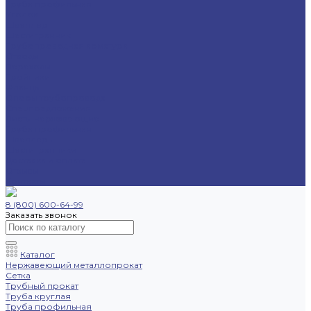
Труба профильная
Уголок
Швеллер
Шестигранник
Трубопроводная арматура
Отводы
Переходы
Тройники
Фланцы
Опоры трубопровода
Спецпредложения
Листы нержавеющие
Труба профильная
Швеллеры
Шестигранники
Доставка и оплата
Отзывы
Контакты
8 (800) 600-64-99
Заказать звонок
Каталог
Нержавеющий металлопрокат
Сетка
Трубный прокат
Труба круглая
Труба профильная