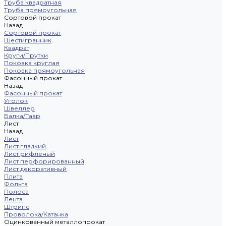
Труба квадратная
Труба прямоугольная
Сортовой прокат
Назад
Сортовой прокат
Шестигранник
Квадрат
Круги/Прутки
Поковка круглая
Поковка прямоугольная
Фасонный прокат
Назад
Фасонный прокат
Уголок
Швеллер
Балка/Тавр
Лист
Назад
Лист
Лист гладкий
Лист рифленый
Лист перфорированный
Лист декоративный
Плита
Фольга
Полоса
Лента
Штрипс
Проволока/Катанка
Оцинкованный металлопрокат