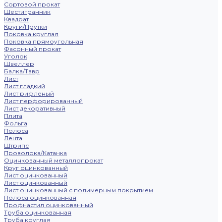
Сортовой прокат
Шестигранник
Квадрат
Круги/Прутки
Поковка круглая
Поковка прямоугольная
Фасонный прокат
Уголок
Швеллер
Балка/Тавр
Лист
Лист гладкий
Лист рифленый
Лист перфорированный
Лист декоративный
Плита
Фольга
Полоса
Лента
Штрипс
Проволока/Катанка
Оцинкованный металлопрокат
Круг оцинкованный
Лист оцинкованный
Лист оцинкованный
Лист оцинкованный с полимерным покрытием
Полоса оцинкованная
Профнастил оцинкованный
Труба оцинкованная
Труба круглая