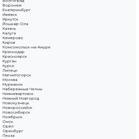
Волгоград
Воронеж
Екатеринбург
Ижевск
Иркутск
Йошкар-Ола
Казань
Калуга
Кемерово
Киров
Комсомольск-на-Амуре
Краснодар
Красноярск
Курган
Курск
Липецк
Магнитогорск
Москва
Мурманск
Набережные Челны
Нижневартовск
Нижний Новгород
Новокузнецк
Новороссийск
Новосибирск
Ноябрьск
Омск
Орёл
Оренбург
Пенза