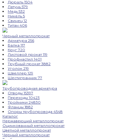
Дюраль
1504
Латунь
579
Медь
532
Никель
5
Свинец
12
Титан
406
Черный металлопрокат
Арматура
256
Балка
117
Круг
720
Листовой прокат
119
Профнастил
1401
Трубный прокат
3882
Уголок
219
Швеллер
129
Шестигранник
77
Трубопроводная арматура
Отводы
15397
Переходы
10423
Тройники
24830
Фланцы
1882
Опоры трубопровода
4548
Каталог
Нержавеющий металлопрокат
Оцинкованный металлопрокат
Цветной металлопрокат
Черный металлопрокат