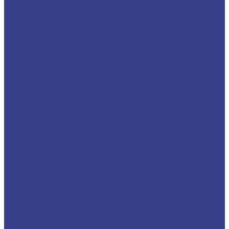
Плита
Фольга
Полоса
Лента
Штрипс
Проволока/Катанка
Оцинкованный металлопрокат
Круг оцинкованный
Лист оцинкованный
Лист оцинкованный
Лист оцинкованный с полимерным покрытием
Полоса оцинкованная
Профнастил оцинкованный
Труба оцинкованная
Труба круглая
Труба профильная
Уголок оцинкованный
Цветной металлопрокат
Алюминий
Квадрат алюминиевый
Круг/Пруток алюминиевый
Лента алюминиевая
Лист/Плита алюминиевая
Полоса алюминиевая
Проволока алюминиевая
Тавр алюминиевый
Трубы алюминиевые
Труба круглая
Труба профильная