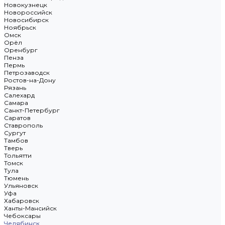
Новокузнецк
Новороссийск
Новосибирск
Ноябрьск
Омск
Орёл
Оренбург
Пенза
Пермь
Петрозаводск
Ростов-на-Дону
Рязань
Салехард
Самара
Санкт-Петербург
Саратов
Ставрополь
Сургут
Тамбов
Тверь
Тольятти
Томск
Тула
Тюмень
Ульяновск
Уфа
Хабаровск
Ханты-Мансийск
Чебоксары
Челябинск