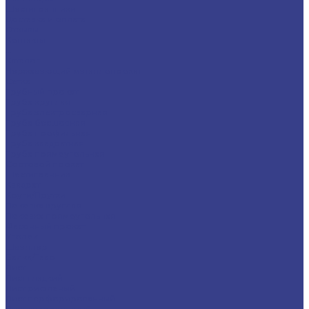
Шестигранники
Доставка и оплата
Отзывы
Контакты
...
Каталог
Нержавеющий металлопрокат
Сетка
Трубный прокат
Труба круглая
Труба электросварная
Труба бесшовная
Труба профильная
Труба квадратная
Труба прямоугольная
Сортовой прокат
Шестигранник
Квадрат
Круги/Прутки
Поковка круглая
Поковка прямоугольная
Фасонный прокат
Уголок
Швеллер
Балка/Тавр
Лист
Лист гладкий
Лист рифленый
Лист перфорированный
Лист декоративный