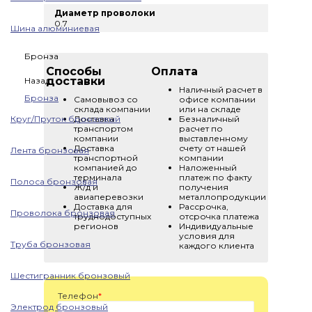
Диаметр проволоки
0.7
Шина алюминиевая
Бронза
Способы
Оплата
доставки
Назад
Наличный расчет в
Бронза
Самовывоз со
офисе компании
склада компании
или на складе
Круг/Пруток бронзовый
Доставка
Безналичный
транспортом
расчет по
компании
выставленному
Доставка
счету от нашей
Лента бронзовая
транспортной
компании
компанией до
Наложенный
терминала
платеж по факту
Полоса бронзовая
Ж/д и
получения
авиаперевозки
металлопродукции
Доставка для
Рассрочка,
Проволока бронзовая
труднодоступных
отсрочка платежа
регионов
Индивидуальные
условия для
Труба бронзовая
каждого клиента
Шестигранник бронзовый
Телефон
*
Электрод бронзовый