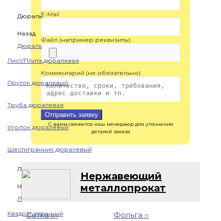
E-Mail
Дюраль
Назад
Файл (например реквизиты)
Дюраль
Лист/Плита дюралевая
Комментарий (не обязательно)
Пруток дюралевый
Труба дюралевая
Отправить заявку
С вами свяжется наш менеджер для уточнения
Уголок дюралевый
деталей заказа
Шестигранник дюралевый
Латунь
Нержавеющий
металлопрокат
Назад
Латунь
Квадрат латунный
Сетка
Фольга
914
13