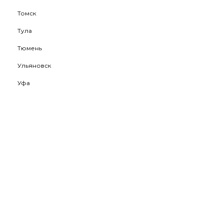
Томск
Тула
Тюмень
Ульяновск
Уфа
Хабаровск
Ханты-Мансийск
Чебоксары
Челябинск
Череповец
Чита
Южно-Сахалинск
Якутск