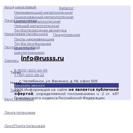
Анод никелевый
Каталог
Нержавеющий металлопрокат
Оцинкованный металлопрокат
Лента никелевая
Цветной металлопрокат
Черный металлопрокат
Трубопроводная арматура
Никелевая проволока
Предложения
Листы нержавеющие
Труба профильная
Пруток никелевый
Швеллеры
Шестигранники
info@russs.ru
Свинец
8 (800) 600-64-99
Титан
7 (351) 200-26-22
г. Челябинск, ул. Васенко, д. 96, офис 505
Назад
Заказать звонок
2026 Информация на сайте
не является публичной
Титан
офертой
, определяемой положениями ч. 2 ст. 437
Гражданского кодекса Российской Федерации.
Круг титановый
Лента титановая
Лист/Плита титановая