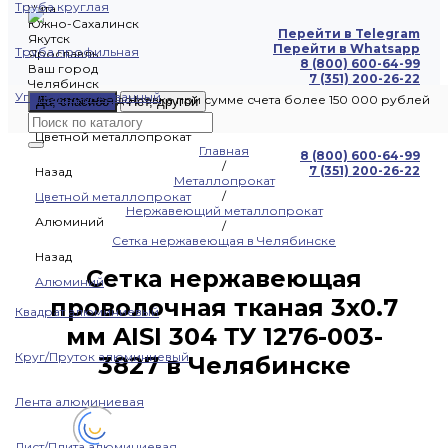
Труба круглая
Чита
Южно-Сахалинск
Перейти в Telegram
Якутск
Перейти в Whatsapp
Труба профильная
Ярославль
8 (800) 600-64-99
Ваш город
7 (351) 200-26-22
Челябинск
Уголок оцинкованный
Бесплатная доставка при сумме счета более 150 000 рублей
Да, спасибо
Нет, другой
Цветной металлопрокат
Главная
8 (800) 600-64-99
/
7 (351) 200-26-22
Назад
Металлопрокат
/
Цветной металлопрокат
Нержавеющий металлопрокат
Алюминий
/
Сетка нержавеющая в Челябинске
Назад
Сетка нержавеющая
Алюминий
проволочная тканая 3х0.7
Квадрат алюминиевый
мм AISI 304 ТУ 1276-003-
Круг/Пруток алюминиевый
3827 в Челябинске
Лента алюминиевая
Лист/Плита алюминиевая