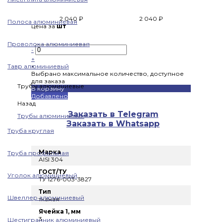
2 040 ₽
2 040 ₽
Полоса алюминиевая
цена за
шт
Проволока алюминиевая
-
+
Тавр алюминиевый
×
Выбрано максимальное количество, доступное
для заказа
Трубы алюминиевые
В корзину
Добавлено
Назад
Заказать в Telegram
Трубы алюминиевые
Заказать в Whatsapp
Труба круглая
Марка
Труба профильная
AISI 304
ГОСТ/ТУ
Уголок алюминиевый
ТУ 1276-003-3827
Тип
Швеллер алюминиевый
тканая
Ячейка 1, мм
3
Шестигранник алюминиевый