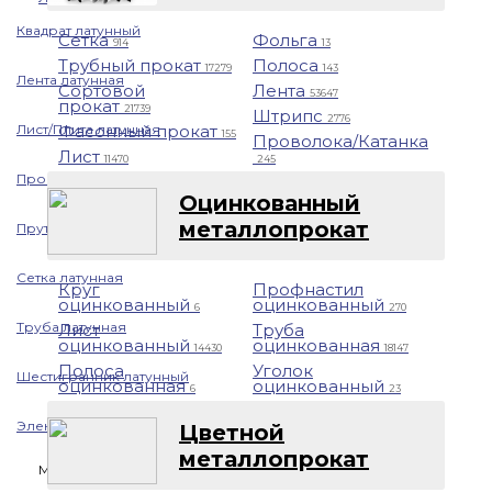
Квадрат латунный
Сетка
Фольга
914
13
Трубный прокат
Полоса
17279
143
Лента латунная
Сортовой
Лента
53647
прокат
21739
Штрипс
2776
Лист/Плита латунная
Фасонный прокат
155
Проволока/Катанка
Лист
11470
245
Проволока латунная
Оцинкованный
металлопрокат
Пруток латунный
Сетка латунная
Круг
Профнастил
оцинкованный
оцинкованный
6
270
Труба латунная
Лист
Труба
оцинкованный
оцинкованная
14430
18147
Полоса
Уголок
Шестигранник латунный
оцинкованная
оцинкованный
6
23
Электрод латунный
Цветной
металлопрокат
Медь