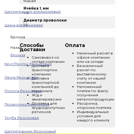
тканая
Ячейка 1, мм
Шестигранник алюминиевый
4.5
Диаметр проволоки
1.6
Шина алюминиевая
Бронза
Способы
Оплата
Назад
доставки
Наличный расчет в
Бронза
Самовывоз со
офисе компании
склада компании
или на складе
Круг/Пруток бронзовый
Доставка
Безналичный
транспортом
расчет по
компании
выставленному
Лента бронзовая
Доставка
счету от нашей
транспортной
компании
компанией до
Наложенный
Полоса бронзовая
терминала
платеж по факту
Ж/д и
получения
авиаперевозки
металлопродукции
Доставка для
Рассрочка,
Проволока бронзовая
труднодоступных
отсрочка платежа
регионов
Индивидуальные
условия для
Труба бронзовая
каждого клиента
Шестигранник бронзовый