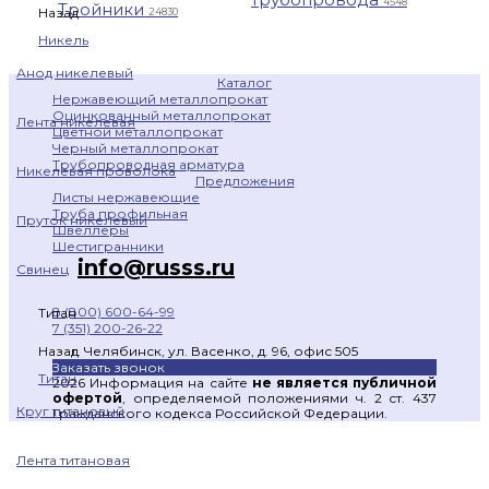
4548
Тройники
Назад
24830
Никель
Анод никелевый
Каталог
Нержавеющий металлопрокат
Оцинкованный металлопрокат
Лента никелевая
Цветной металлопрокат
Черный металлопрокат
Трубопроводная арматура
Никелевая проволока
Предложения
Листы нержавеющие
Труба профильная
Пруток никелевый
Швеллеры
Шестигранники
info@russs.ru
Свинец
8 (800) 600-64-99
Титан
7 (351) 200-26-22
г. Челябинск, ул. Васенко, д. 96, офис 505
Назад
Заказать звонок
Титан
2026 Информация на сайте
не является публичной
офертой
, определяемой положениями ч. 2 ст. 437
Круг титановый
Гражданского кодекса Российской Федерации.
Лента титановая