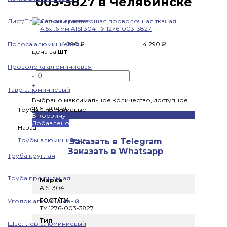
003-3827 в Челябинске
Лист/Плита алюминиевая
Полоса алюминиевая
4 290 ₽
4 290 ₽
цена за
шт
Проволока алюминиевая
-
+
Тавр алюминиевый
×
Выбрано максимальное количество, доступное
для заказа
Трубы алюминиевые
В корзину
Добавлено
Назад
Трубы алюминиевые
Заказать в Telegram
Заказать в Whatsapp
Труба круглая
Труба профильная
Марка
AISI 304
ГОСТ/ТУ
Уголок алюминиевый
ТУ 1276-003-3827
Тип
Швеллер алюминиевый