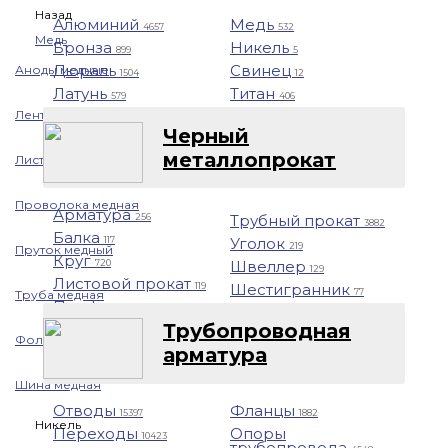
Назад
Алюминий
Медь
4657
532
Медь
Бронза
Никель
899
5
Дюраль
Свинец
Аноды медные
1504
12
Латунь
Титан
579
406
Лента медная
Черный
металлопрокат
Лист/Плита медная
Проволока медная
Арматура
Трубный прокат
256
3882
Балка
Уголок
117
219
Пруток медный
Круг
Швеллер
720
129
Листовой прокат
Шестигранник
119
77
Труба медная
Профнастил
1401
Трубопроводная
Фольга медная
арматура
Шина медная
Отводы
Фланцы
15397
1882
Никель
Переходы
Опоры
10423
трубопровода