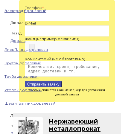
Телефон
*
Электрод бронзовый
Дюраль
E-Mail
Назад
Файл (например реквизиты)
Дюраль
Лист/Плита дюралевая
Комментарий (не обязательно)
Пруток дюралевый
Труба дюралевая
Отправить заявку
Уголок дюралевый
С вами свяжется наш менеджер для уточнения
деталей заказа
Шестигранник дюралевый
Латунь
Нержавеющий
Назад
металлопрокат
Латунь