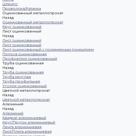
Штрипс
Проволока/Катанка
Оцинкованный металлопрокат
Назад
Оцинкованный металлопрокат
Круг оцинкованный
Лист оцинкованный
Назад
Лист оцинкованный
Лист оцинкованный
Лист оцинкованный с полимерным покрытием
Полоса оцинкованная
Профнастил оцинкованный
Труба оцинкованная
Назад
Труба оцинкованная
Труба круглая
Труба профильная
Уголок оцинкованный
Цветной металлопрокат
Назад
Цветной металлопрокат
Алюминий
Назад
Алюминий
Квадрат алюминиевый
Круг/Пруток алюминиевый
Лента алюминиевая
Лист/Плита алюминиевая
Полоса алюминиевая