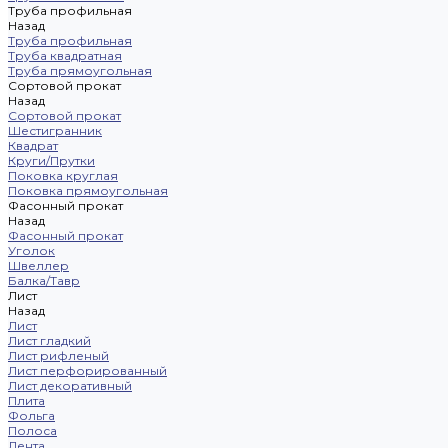
Труба профильная
Назад
Труба профильная
Труба квадратная
Труба прямоугольная
Сортовой прокат
Назад
Сортовой прокат
Шестигранник
Квадрат
Круги/Прутки
Поковка круглая
Поковка прямоугольная
Фасонный прокат
Назад
Фасонный прокат
Уголок
Швеллер
Балка/Тавр
Лист
Назад
Лист
Лист гладкий
Лист рифленый
Лист перфорированный
Лист декоративный
Плита
Фольга
Полоса
Лента