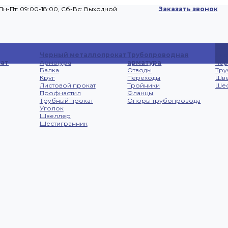
Пн-Пт: 09:00-18:00, Cб-Вс: Выходной
Заказать звонок
Сп
Черный металлопрокат
Трубопроводная
Лис
ат
Арматура
арматура
не
Балка
Отводы
Тру
Круг
Переходы
Шв
Листовой прокат
Тройники
Шес
Профнастил
Фланцы
Трубный прокат
Опоры трубопровода
Уголок
Швеллер
Шестигранник