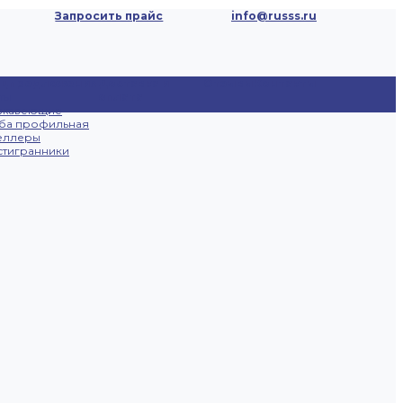
Запросить прайс
info@russs.ru
ецпредложения
Доставка и
Отзывы
Контакты
ты
оплата
ржавеющие
ба профильная
еллеры
тигранники