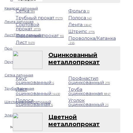
Квадрат латунный
Сетка
Фольга
914
13
Трубный прокат
Полоса
17279
143
Лента латунная
Сортовой
Лента
53647
прокат
21739
Штрипс
2776
Лист/Плита латунная
Фасонный прокат
155
Проволока/Катанка
Лист
11470
245
Проволока латунная
Оцинкованный
металлопрокат
Пруток латунный
Сетка латунная
Круг
Профнастил
оцинкованный
оцинкованный
6
270
Труба латунная
Лист
Труба
оцинкованный
оцинкованная
14430
18147
Полоса
Уголок
Шестигранник латунный
оцинкованная
оцинкованный
6
23
Электрод латунный
Цветной
металлопрокат
Медь