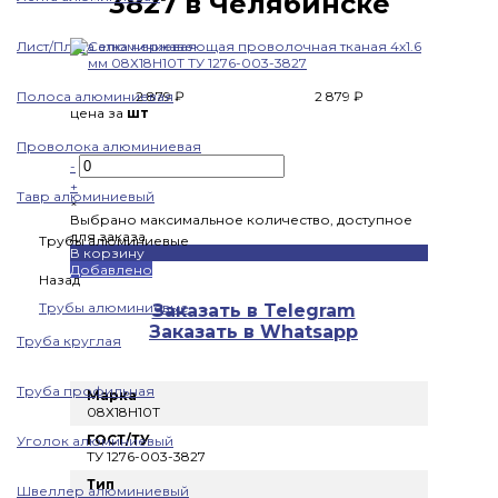
3827 в Челябинске
Лист/Плита алюминиевая
Полоса алюминиевая
2 879 ₽
2 879 ₽
цена за
шт
Проволока алюминиевая
-
+
Тавр алюминиевый
×
Выбрано максимальное количество, доступное
для заказа
Трубы алюминиевые
В корзину
Добавлено
Назад
Трубы алюминиевые
Заказать в Telegram
Заказать в Whatsapp
Труба круглая
Труба профильная
Марка
08Х18Н10Т
ГОСТ/ТУ
Уголок алюминиевый
ТУ 1276-003-3827
Тип
Швеллер алюминиевый