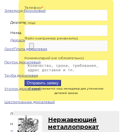
Телефон
*
Электрод бронзовый
Дюраль
E-Mail
Назад
Файл (например реквизиты)
Дюраль
Лист/Плита дюралевая
Комментарий (не обязательно)
Пруток дюралевый
Труба дюралевая
Отправить заявку
Уголок дюралевый
С вами свяжется наш менеджер для уточнения
деталей заказа
Шестигранник дюралевый
Латунь
Нержавеющий
Назад
металлопрокат
Латунь