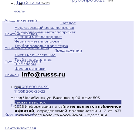
4548
Тройники
Назад
24830
Никель
Анод никелевый
Каталог
Нержавеющий металлопрокат
Оцинкованный металлопрокат
Лента никелевая
Цветной металлопрокат
Черный металлопрокат
Трубопроводная арматура
Никелевая проволока
Предложения
Листы нержавеющие
Труба профильная
Пруток никелевый
Швеллеры
Шестигранники
info@russs.ru
Свинец
8 (800) 600-64-99
Титан
7 (351) 200-26-22
г. Челябинск, ул. Васенко, д. 96, офис 505
Назад
Заказать звонок
Титан
2026 Информация на сайте
не является публичной
офертой
, определяемой положениями ч. 2 ст. 437
Круг титановый
Гражданского кодекса Российской Федерации.
Лента титановая