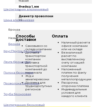
тканая
Ячейка 1, мм
Шестигранник алюминиевый
4
Диаметр проволоки
1.6
Шина алюминиевая
Бронза
Способы
Оплата
Назад
доставки
Наличный расчет в
Бронза
Самовывоз со
офисе компании
склада компании
или на складе
Круг/Пруток бронзовый
Доставка
Безналичный
транспортом
расчет по
компании
выставленному
Лента бронзовая
Доставка
счету от нашей
транспортной
компании
компанией до
Наложенный
Полоса бронзовая
терминала
платеж по факту
Ж/д и
получения
авиаперевозки
металлопродукции
Доставка для
Рассрочка,
Проволока бронзовая
труднодоступных
отсрочка платежа
регионов
Индивидуальные
условия для
Труба бронзовая
каждого клиента
Шестигранник бронзовый