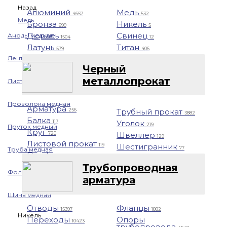
Назад
Алюминий
Медь
4657
532
Медь
Бронза
Никель
899
5
Дюраль
Свинец
Аноды медные
1504
12
Латунь
Титан
579
406
Лента медная
Черный
металлопрокат
Лист/Плита медная
Проволока медная
Арматура
Трубный прокат
256
3882
Балка
Уголок
117
219
Пруток медный
Круг
Швеллер
720
129
Листовой прокат
Шестигранник
119
77
Труба медная
Профнастил
1401
Трубопроводная
Фольга медная
арматура
Шина медная
Отводы
Фланцы
15397
1882
Никель
Переходы
Опоры
10423
трубопровода