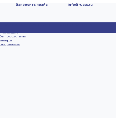
Запросить прайс
info@russs.ru
ецпредложения
Доставка и
Отзывы
Контакты
ты
оплата
ржавеющие
ба профильная
еллеры
тигранники