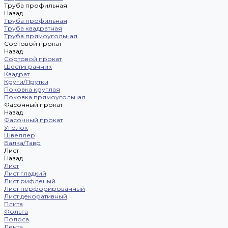
Труба профильная
Назад
Труба профильная
Труба квадратная
Труба прямоугольная
Сортовой прокат
Назад
Сортовой прокат
Шестигранник
Квадрат
Круги/Прутки
Поковка круглая
Поковка прямоугольная
Фасонный прокат
Назад
Фасонный прокат
Уголок
Швеллер
Балка/Тавр
Лист
Назад
Лист
Лист гладкий
Лист рифленый
Лист перфорированный
Лист декоративный
Плита
Фольга
Полоса
Лента