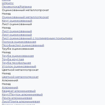
Штрипс
Проволока/Катанка
Оцинкованный металлопрокат
Назад
Оцинкованный металлопрокат
Круг оцинкованный
Лист оцинкованный
Назад
Лист оцинкованный
Лист оцинкованный
Лист оцинкованный с полимерным покрытием
Полоса оцинкованная
Профнастил оцинкованный
Труба оцинкованная
Назад
Труба оцинкованная
Труба круглая
Труба профильная
Уголок оцинкованный
Цветной металлопрокат
Назад
Цветной металлопрокат
Алюминий
Назад
Алюминий
Квадрат алюминиевый
Круг/Пруток алюминиевый
Лента алюминиевая
Лист/Плита алюминиевая
Полоса алюминиевая