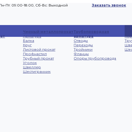
Пн-Пт: 09:00-18:00, Cб-Вс: Выходной
Заказать звонок
Сп
Черный металлопрокат
Трубопроводная
Лис
ат
Арматура
арматура
не
Балка
Отводы
Тру
Круг
Переходы
Шв
Листовой прокат
Тройники
Шес
Профнастил
Фланцы
Трубный прокат
Опоры трубопровода
Уголок
Швеллер
Шестигранник