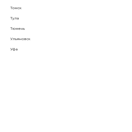
Томск
Тула
Тюмень
Ульяновск
Уфа
Хабаровск
Ханты-Мансийск
Чебоксары
Челябинск
Череповец
Чита
Южно-Сахалинск
Якутск