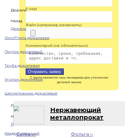
E-Mail
Дюраль
Назад
Файл (например реквизиты)
Дюраль
Лист/Плита дюралевая
Комментарий (не обязательно)
Пруток дюралевый
Труба дюралевая
Отправить заявку
С вами свяжется наш менеджер для уточнения
Уголок дюралевый
деталей заказа
Шестигранник дюралевый
Латунь
Нержавеющий
металлопрокат
Назад
Латунь
Квадрат латунный
Сетка
Фольга
914
13