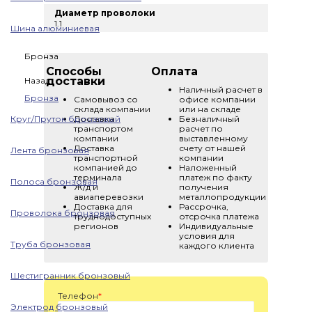
Диаметр проволоки
1.1
Шина алюминиевая
Бронза
Способы
Оплата
доставки
Назад
Наличный расчет в
Бронза
Самовывоз со
офисе компании
склада компании
или на складе
Круг/Пруток бронзовый
Доставка
Безналичный
транспортом
расчет по
компании
выставленному
Доставка
счету от нашей
Лента бронзовая
транспортной
компании
компанией до
Наложенный
терминала
платеж по факту
Полоса бронзовая
Ж/д и
получения
авиаперевозки
металлопродукции
Доставка для
Рассрочка,
Проволока бронзовая
труднодоступных
отсрочка платежа
регионов
Индивидуальные
условия для
Труба бронзовая
каждого клиента
Шестигранник бронзовый
Телефон
*
Электрод бронзовый