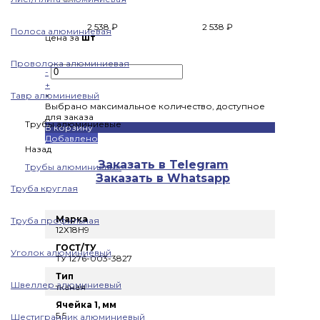
2 538 ₽
2 538 ₽
Полоса алюминиевая
цена за
шт
Проволока алюминиевая
-
+
Тавр алюминиевый
×
Выбрано максимальное количество, доступное
для заказа
Трубы алюминиевые
В корзину
Добавлено
Назад
Заказать в Telegram
Трубы алюминиевые
Заказать в Whatsapp
Труба круглая
Марка
Труба профильная
12Х18Н9
ГОСТ/ТУ
Уголок алюминиевый
ТУ 1276-003-3827
Тип
Швеллер алюминиевый
тканая
Ячейка 1, мм
5.5
Шестигранник алюминиевый