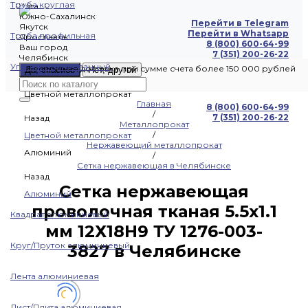
Труба круглая
Чита
Южно-Сахалинск
Перейти в Telegram
Якутск
Перейти в Whatsapp
Труба профильная
Ярославль
8 (800) 600-64-99
Ваш город
7 (351) 200-26-22
Челябинск
Уголок оцинкованный
Бесплатная доставка при сумме счета более 150 000 рублей
Да, спасибо
Нет, другой
Цветной металлопрокат
Главная
8 (800) 600-64-99
/
7 (351) 200-26-22
Назад
Металлопрокат
/
Цветной металлопрокат
Нержавеющий металлопрокат
Алюминий
/
Сетка нержавеющая в Челябинске
Назад
Сетка нержавеющая
Алюминий
проволочная тканая 5.5х1.1
Квадрат алюминиевый
мм 12Х18Н9 ТУ 1276-003-
Круг/Пруток алюминиевый
3827 в Челябинске
Лента алюминиевая
Лист/Плита алюминиевая