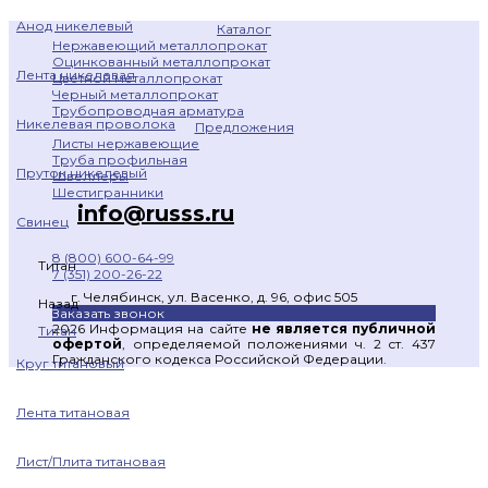
Анод никелевый
Каталог
Нержавеющий металлопрокат
Оцинкованный металлопрокат
Лента никелевая
Цветной металлопрокат
Черный металлопрокат
Трубопроводная арматура
Никелевая проволока
Предложения
Листы нержавеющие
Труба профильная
Пруток никелевый
Швеллеры
Шестигранники
info@russs.ru
Свинец
8 (800) 600-64-99
Титан
7 (351) 200-26-22
г. Челябинск, ул. Васенко, д. 96, офис 505
Назад
Заказать звонок
2026 Информация на сайте
не является публичной
Титан
офертой
, определяемой положениями ч. 2 ст. 437
Гражданского кодекса Российской Федерации.
Круг титановый
Лента титановая
Лист/Плита титановая