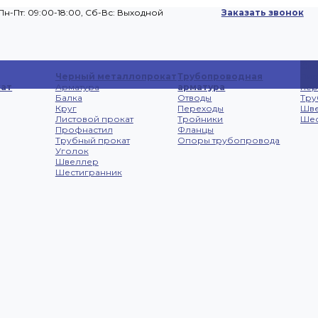
Пн-Пт: 09:00-18:00, Cб-Вс: Выходной
Заказать звонок
Сп
Черный металлопрокат
Трубопроводная
Лис
ат
Арматура
арматура
не
Балка
Отводы
Тру
Круг
Переходы
Шв
Листовой прокат
Тройники
Шес
Профнастил
Фланцы
Трубный прокат
Опоры трубопровода
Уголок
Швеллер
Шестигранник