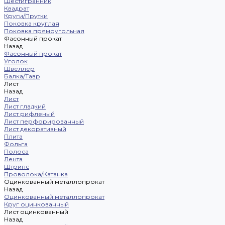
Шестигранник
Квадрат
Круги/Прутки
Поковка круглая
Поковка прямоугольная
Фасонный прокат
Назад
Фасонный прокат
Уголок
Швеллер
Балка/Тавр
Лист
Назад
Лист
Лист гладкий
Лист рифленый
Лист перфорированный
Лист декоративный
Плита
Фольга
Полоса
Лента
Штрипс
Проволока/Катанка
Оцинкованный металлопрокат
Назад
Оцинкованный металлопрокат
Круг оцинкованный
Лист оцинкованный
Назад