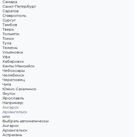
Самара
Санкт-Петербург
Саратов
Ставрополь
Сургут
Тамбов
Тверь
Тольятти
Томск
Тула
Тюмень
Ульяновск
Уфа
Хабаровск
Ханты-Мансийск
Чебоксары
Челябинск
Череповец
Чита
Южно-Сахалинск
Якутск
Ярославль
Например:
Ангарск
Архангельск
или
Выбрать автоматически
Ангарск
Архангельск
Астрахань