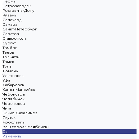
Пермь
Петрозаводск
Ростов-на-Дону
Рязань
Салехард
Самара
Санкт-Петербург
Саратов
Ставрополь
Сургут
Тамбов
Тверь
Тольятти
Томск
Тула
Тюмень
Ульяновск
Уфа
Хабаровск
Ханты-Мансийск
Чебоксары
Челябинск
Череповец
Чита
Южно-Сахалинск
Якутск
Ярославль
Ваш город Челябинск?
Да
Изменить