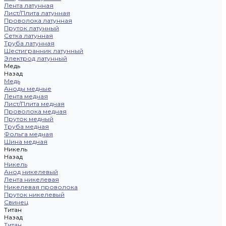
Лента латунная
Лист/Плита латунная
Проволока латунная
Пруток латунный
Сетка латунная
Труба латунная
Шестигранник латунный
Электрод латунный
Медь
Назад
Медь
Аноды медные
Лента медная
Лист/Плита медная
Проволока медная
Пруток медный
Труба медная
Фольга медная
Шина медная
Никель
Назад
Никель
Анод никелевый
Лента никелевая
Никелевая проволока
Пруток никелевый
Свинец
Титан
Назад
Титан