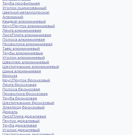
Труба профильная
Уголок оцинкованный
Цветной металлопрокат
Алюминий
Квадрат алюминиевый
Круг/Пруток алюминиевый
Лента алюминиевая
Лист/Плита алюминиевая
Полоса алюминиевая
Проволока алюминиевая
Тавр алюминиевый
Трубы алюминиевые
Уголок алюминиевый
Швеллер алюминиевый
Шестигранник алюминиевый
Шина алюминиевая
Бронза
Круг/Пруток бронзовый
Лента бронзовая
Полоса бронзовая
Проволока бронзовая
Труба бронзовая
Шестигранник бронзовый
Электрод бронзовый
Дюраль
Лист/Плита дюралевая
Пруток дюралевый
Труба дюралевая
Уголок дюралевый
Шестигранник дюралевый