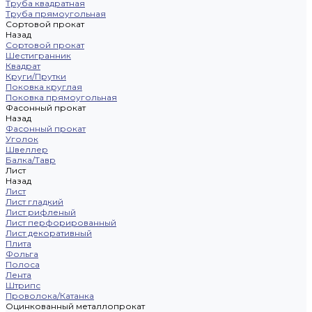
Труба квадратная
Труба прямоугольная
Сортовой прокат
Назад
Сортовой прокат
Шестигранник
Квадрат
Круги/Прутки
Поковка круглая
Поковка прямоугольная
Фасонный прокат
Назад
Фасонный прокат
Уголок
Швеллер
Балка/Тавр
Лист
Назад
Лист
Лист гладкий
Лист рифленый
Лист перфорированный
Лист декоративный
Плита
Фольга
Полоса
Лента
Штрипс
Проволока/Катанка
Оцинкованный металлопрокат