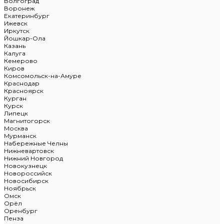
Волгоград
Воронеж
Екатеринбург
Ижевск
Иркутск
Йошкар-Ола
Казань
Калуга
Кемерово
Киров
Комсомольск-на-Амуре
Краснодар
Красноярск
Курган
Курск
Липецк
Магнитогорск
Москва
Мурманск
Набережные Челны
Нижневартовск
Нижний Новгород
Новокузнецк
Новороссийск
Новосибирск
Ноябрьск
Омск
Орёл
Оренбург
Пенза