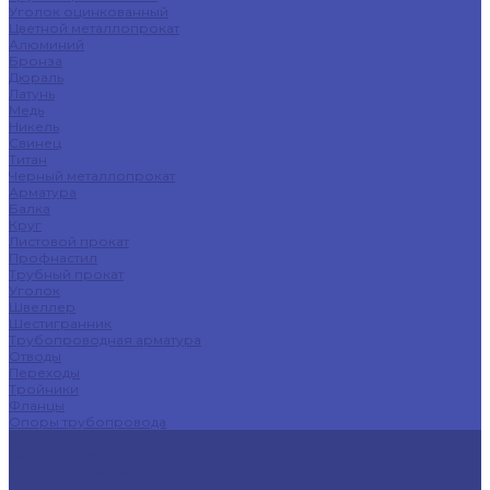
Уголок оцинкованный
Цветной металлопрокат
Алюминий
Бронза
Дюраль
Латунь
Медь
Никель
Свинец
Титан
Черный металлопрокат
Арматура
Балка
Круг
Листовой прокат
Профнастил
Трубный прокат
Уголок
Швеллер
Шестигранник
Трубопроводная арматура
Отводы
Переходы
Тройники
Фланцы
Опоры трубопровода
Спецпредложения
Листы нержавеющие
Труба профильная
Швеллеры