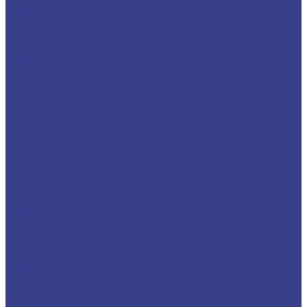
Шестигранники
Доставка и оплата
Отзывы
Контакты
...
Каталог
Нержавеющий металлопрокат
Сетка
Трубный прокат
Труба круглая
Труба электросварная
Труба бесшовная
Труба профильная
Труба квадратная
Труба прямоугольная
Сортовой прокат
Шестигранник
Квадрат
Круги/Прутки
Поковка круглая
Поковка прямоугольная
Фасонный прокат
Уголок
Швеллер
Балка/Тавр
Лист
Лист гладкий
Лист рифленый
Лист перфорированный
Лист декоративный