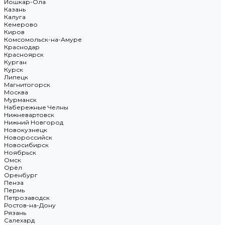
Йошкар-Ола
Казань
Калуга
Кемерово
Киров
Комсомольск-на-Амуре
Краснодар
Красноярск
Курган
Курск
Липецк
Магнитогорск
Москва
Мурманск
Набережные Челны
Нижневартовск
Нижний Новгород
Новокузнецк
Новороссийск
Новосибирск
Ноябрьск
Омск
Орёл
Оренбург
Пенза
Пермь
Петрозаводск
Ростов-на-Дону
Рязань
Салехард