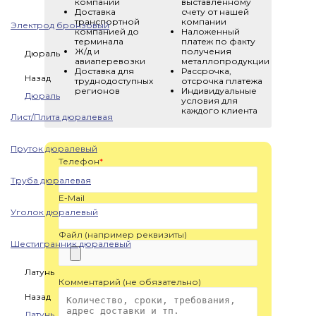
компании
выставленному
Доставка
счету от нашей
транспортной
компании
Электрод бронзовый
компанией до
Наложенный
терминала
платеж по факту
Ж/д и
получения
Дюраль
авиаперевозки
металлопродукции
Доставка для
Рассрочка,
Назад
труднодоступных
отсрочка платежа
регионов
Индивидуальные
Дюраль
условия для
каждого клиента
Лист/Плита дюралевая
Пруток дюралевый
Телефон
*
Труба дюралевая
E-Mail
Уголок дюралевый
Файл (например реквизиты)
Шестигранник дюралевый
Латунь
Комментарий (не обязательно)
Назад
Латунь