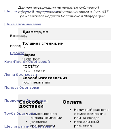
Данная информация не является публичной
Шестигранник алюминиевый
офертой, определяемой положениями ч. 2 ст. 437
Гражданского кодекса Российской Федерации.
Шина алюминиевая
Диаметр, мм
Бронза
114
Толщина стенки, мм
Назад
14
Бронза
Марка
12Х18Н10Т
Круг/Пруток бронзовый
ГОСТ/ТУ
ГОСТ 9940-81
Лента бронзовая
Способ изготовления
горячекатаная
Полоса бронзовая
Проволока бронзовая
Способы
Оплата
доставки
Наличный расчет в
Труба бронзовая
Самовывоз со
офисе компании
склада компании
или на складе
Доставка
Безналичный
транспортом
расчет по
Шестигранник бронзовый