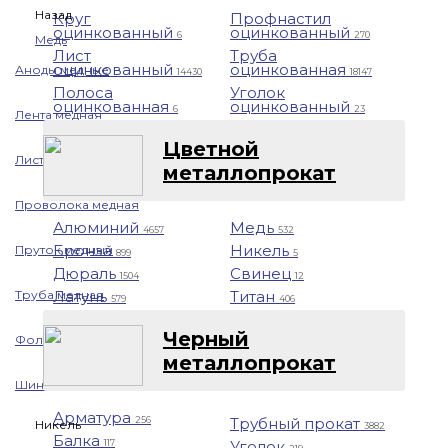
Назад
Круг
Профнастил
оцинкованный
оцинкованный
6
270
Медь
Лист
Труба
оцинкованный
оцинкованная
Аноды медные
14430
18147
Полоса
Уголок
оцинкованная
оцинкованный
6
23
Лента медная
Цветной
Лист/Плита медная
металлопрокат
Проволока медная
Алюминий
Медь
4657
532
Бронза
Никель
Пруток медный
899
5
Дюраль
Свинец
1504
12
Труба медная
Латунь
Титан
579
406
Черный
Фольга медная
металлопрокат
Шина медная
Арматура
Трубный прокат
256
Никель
3882
Балка
Уголок
117