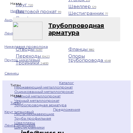
219
Назад
Круг
Швеллер
720
129
Никель
Листовой прокат
Шестигранник
119
77
Профнастил
1401
Анод никелевый
Трубопроводная
арматура
Лента никелевая
Никелевая проволока
Отводы
Фланцы
15397
1882
Переходы
Опоры
10423
трубопровода
Пруток никелевый
4548
Тройники
24830
Свинец
Каталог
Титан
Нержавеющий металлопрокат
Оцинкованный металлопрокат
Назад
Цветной металлопрокат
Черный металлопрокат
Титан
Трубопроводная арматура
Предложения
Круг титановый
Листы нержавеющие
Труба профильная
Швеллеры
Лента титановая
Шестигранники
info@russs.ru