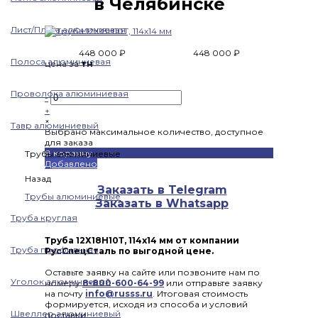
в Челябинске
Лист/Плита алюминиевая
448 000 ₽
448 000 ₽
Полоса алюминиевая
цена за
тн
Проволока алюминиевая
-
+
×
Тавр алюминиевый
Выбрано максимальное количество, доступное
для заказа
В корзину
Трубы алюминиевые
Добавлено
Назад
Заказать в Telegram
Трубы алюминиевые
Заказать в Whatsapp
Труба круглая
Труба 12Х18Н10Т, 114х14 мм от компании
Труба профильная
РусСпецСталь по выгодной цене.
Оставьте заявку на сайте или позвоните нам по
Уголок алюминиевый
номеру
8-800-600-64-99
или отправьте заявку
на почту
info@russs.ru
. Итоговая стоимость
формируется, исходя из способа и условий
Швеллер алюминиевый
поставки.