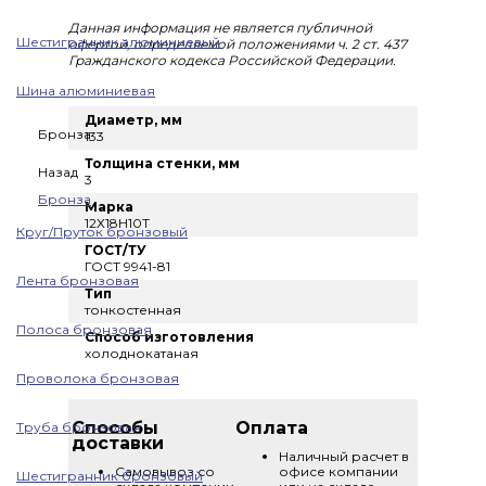
Данная информация не является публичной
Шестигранник алюминиевый
офертой, определяемой положениями ч. 2 ст. 437
Гражданского кодекса Российской Федерации.
Шина алюминиевая
Диаметр, мм
Бронза
133
Толщина стенки, мм
Назад
3
Бронза
Марка
12Х18Н10Т
Круг/Пруток бронзовый
ГОСТ/ТУ
ГОСТ 9941-81
Лента бронзовая
Тип
тонкостенная
Полоса бронзовая
Способ изготовления
холоднокатаная
Проволока бронзовая
Способы
Оплата
Труба бронзовая
доставки
Наличный расчет в
Самовывоз со
офисе компании
Шестигранник бронзовый