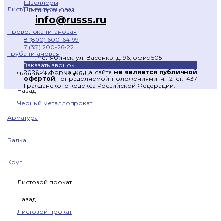
Швеллеры
Лист/Плита титановая
Шестигранники
info@russs.ru
Проволока титановая
8 (800) 600-64-99
7 (351) 200-26-22
Труба титановая
г. Челябинск, ул. Васенко, д. 96, офис 505
Заказать звонок
2026 Информация на сайте
не является публичной
Черный металлопрокат
офертой
, определяемой положениями ч. 2 ст. 437
Гражданского кодекса Российской Федерации.
Назад
Черный металлопрокат
Арматура
Балка
Круг
Листовой прокат
Назад
Листовой прокат