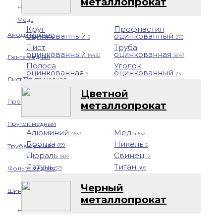
металлопрокат
Назад
Медь
Круг
Профнастил
Аноды медные
оцинкованный
оцинкованный
6
270
Лист
Труба
оцинкованный
оцинкованная
14430
18147
Лента медная
Полоса
Уголок
оцинкованная
оцинкованный
6
23
Лист/Плита медная
Цветной
Проволока медная
металлопрокат
Пруток медный
Алюминий
Медь
4657
532
Бронза
Никель
Труба медная
899
5
Дюраль
Свинец
1504
12
Латунь
Титан
Фольга медная
579
406
Черный
Шина медная
металлопрокат
Никель