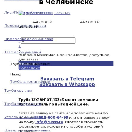
в Челябинске
Лист/Плита алюминиевая
448 000 ₽
448 000 ₽
Полоса алюминиевая
цена за
тн
Проволока алюминиевая
-
+
×
Тавр алюминиевый
Выбрано максимальное количество, доступное
для заказа
В корзину
Трубы алюминиевые
Добавлено
Назад
Заказать в Telegram
Трубы алюминиевые
Заказать в Whatsapp
Труба круглая
Труба 12Х18Н10Т, 133х3 мм от компании
Труба профильная
РусСпецСталь по выгодной цене.
Оставьте заявку на сайте или позвоните нам по
Уголок алюминиевый
номеру
8-800-600-64-99
или отправьте заявку
на почту
info@russs.ru
. Итоговая стоимость
формируется, исходя из способа и условий
Швеллер алюминиевый
поставки.