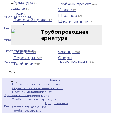
Арматура
Назад
Трубный прокат
256
3882
Балка
Уголок
Никель
117
219
Круг
Швеллер
720
129
Анод никелевый
Листовой прокат
Шестигранник
119
77
Профнастил
1401
Лента никелевая
Трубопроводная
арматура
Никелевая проволока
Пруток никелевый
Отводы
Фланцы
15397
1882
Переходы
Опоры
10423
трубопровода
4548
Свинец
Тройники
24830
Титан
Каталог
Назад
Нержавеющий металлопрокат
Титан
Оцинкованный металлопрокат
Цветной металлопрокат
Круг титановый
Черный металлопрокат
Трубопроводная арматура
Предложения
Лента титановая
Листы нержавеющие
Труба профильная