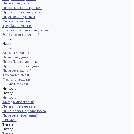
Лента латунная
Лист/Плита латунная
Проволока латунная
Пруток латунный
Сетка латунная
Труба латунная
Шестигранник латунный
Электрод латунный
Медь
Назад
Медь
Аноды медные
Лента медная
Лист/Плита медная
Проволока медная
Пруток медный
Труба медная
Фольга медная
Шина медная
Никель
Назад
Никель
Анод никелевый
Лента никелевая
Никелевая проволока
Пруток никелевый
Свинец
Титан
Назад
Титан