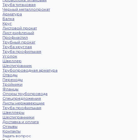
Труба титановая
Черный металлопрокат
Арматура
Балка
Круг
Листовой прокат
Лист рифленый
Профнастил
Трубный прокат
Труба круглая
Труба профильная
Уголок
Швеллер
Шестигранник
Трубопроводная арматура
Отводы
Переходы
Тройники
Фланцы
Опоры трубопровода
Спецпредложения
Листы нержавеющие
Труба профильная
Швеллеры
Шестигранники
Доставка и оплата
Отзывы
Контакты
Задать вопрос