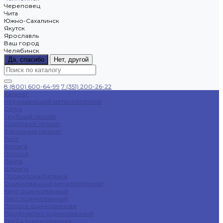
Череповец
Чита
Южно-Сахалинск
Якутск
Ярославль
Ваш город
Челябинск
Да, спасибо
Нет, другой
8 (800) 600-64-99
7 (351) 200-26-22
Каталог
Нержавеющий металлопрокат
Сетка
Трубный прокат
Сортовой прокат
Фасонный прокат
Лист
Фольга
Полоса
Лента
Штрипс
Проволока/Катанка
Оцинкованный металлопрокат
Круг оцинкованный
Лист оцинкованный
Полоса оцинкованная
Профнастил оцинкованный
Труба оцинкованная