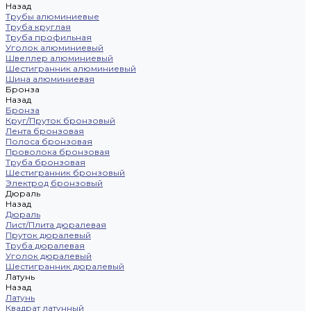
Назад
Трубы алюминиевые
Труба круглая
Труба профильная
Уголок алюминиевый
Швеллер алюминиевый
Шестигранник алюминиевый
Шина алюминиевая
Бронза
Назад
Бронза
Круг/Пруток бронзовый
Лента бронзовая
Полоса бронзовая
Проволока бронзовая
Труба бронзовая
Шестигранник бронзовый
Электрод бронзовый
Дюраль
Назад
Дюраль
Лист/Плита дюралевая
Пруток дюралевый
Труба дюралевая
Уголок дюралевый
Шестигранник дюралевый
Латунь
Назад
Латунь
Квадрат латунный