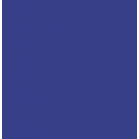
Шестигранники
Доставка и оплата
Отзывы
Контакты
...
Каталог
Нержавеющий металлопрокат
Сетка
Трубный прокат
Труба круглая
Труба электросварная
Труба бесшовная
Труба профильная
Труба квадратная
Труба прямоугольная
Сортовой прокат
Шестигранник
Квадрат
Круги/Прутки
Поковка круглая
Поковка прямоугольная
Фасонный прокат
Уголок
Швеллер
Балка/Тавр
Лист
Лист гладкий
Лист рифленый
Лист перфорированный
Лист декоративный