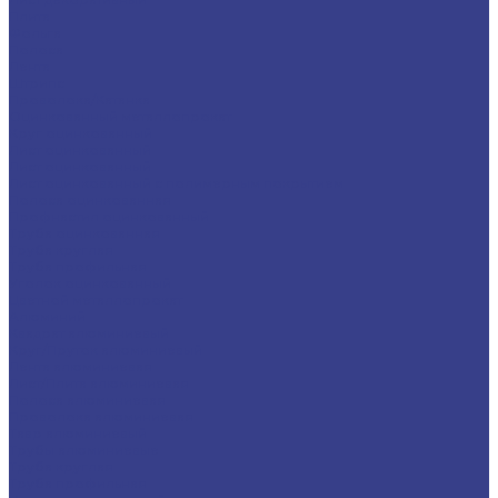
Плита
Фольга
Полоса
Лента
Штрипс
Проволока/Катанка
Оцинкованный металлопрокат
Круг оцинкованный
Лист оцинкованный
Лист оцинкованный
Лист оцинкованный с полимерным покрытием
Полоса оцинкованная
Профнастил оцинкованный
Труба оцинкованная
Труба круглая
Труба профильная
Уголок оцинкованный
Цветной металлопрокат
Алюминий
Квадрат алюминиевый
Круг/Пруток алюминиевый
Лента алюминиевая
Лист/Плита алюминиевая
Полоса алюминиевая
Проволока алюминиевая
Тавр алюминиевый
Трубы алюминиевые
Труба круглая
Труба профильная