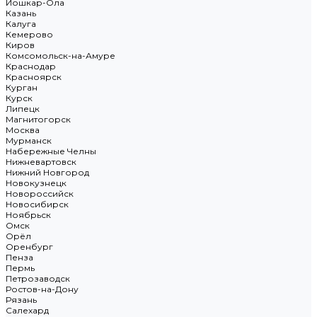
Йошкар-Ола
Казань
Калуга
Кемерово
Киров
Комсомольск-на-Амуре
Краснодар
Красноярск
Курган
Курск
Липецк
Магнитогорск
Москва
Мурманск
Набережные Челны
Нижневартовск
Нижний Новгород
Новокузнецк
Новороссийск
Новосибирск
Ноябрьск
Омск
Орёл
Оренбург
Пенза
Пермь
Петрозаводск
Ростов-на-Дону
Рязань
Салехард