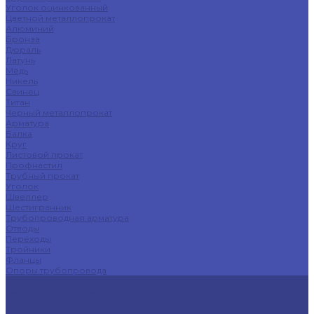
Уголок оцинкованный
Цветной металлопрокат
Алюминий
Бронза
Дюраль
Латунь
Медь
Никель
Свинец
Титан
Черный металлопрокат
Арматура
Балка
Круг
Листовой прокат
Профнастил
Трубный прокат
Уголок
Швеллер
Шестигранник
Трубопроводная арматура
Отводы
Переходы
Тройники
Фланцы
Опоры трубопровода
Спецпредложения
Листы нержавеющие
Труба профильная
Швеллеры