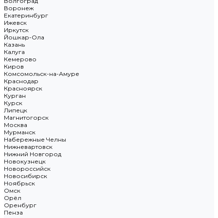
Волгоград
Воронеж
Екатеринбург
Ижевск
Иркутск
Йошкар-Ола
Казань
Калуга
Кемерово
Киров
Комсомольск-на-Амуре
Краснодар
Красноярск
Курган
Курск
Липецк
Магнитогорск
Москва
Мурманск
Набережные Челны
Нижневартовск
Нижний Новгород
Новокузнецк
Новороссийск
Новосибирск
Ноябрьск
Омск
Орёл
Оренбург
Пенза