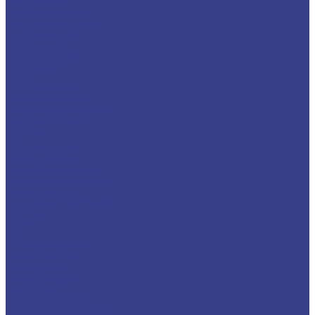
Лента медная
Лист/Плита медная
Проволока медная
Пруток медный
Труба медная
Фольга медная
Шина медная
Никель
Анод никелевый
Лента никелевая
Никелевая проволока
Пруток никелевый
Свинец
Титан
Круг титановый
Лента титановая
Лист/Плита титановая
Проволока титановая
Труба титановая
Черный металлопрокат
Арматура
Балка
Круг
Листовой прокат
Лист рифленый
Профнастил
Трубный прокат
Труба круглая
Труба бесшовная
Труба электросварная