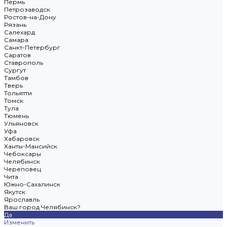
Пермь
Петрозаводск
Ростов-на-Дону
Рязань
Салехард
Самара
Санкт-Петербург
Саратов
Ставрополь
Сургут
Тамбов
Тверь
Тольятти
Томск
Тула
Тюмень
Ульяновск
Уфа
Хабаровск
Ханты-Мансийск
Чебоксары
Челябинск
Череповец
Чита
Южно-Сахалинск
Якутск
Ярославль
Ваш город Челябинск?
Да
Изменить