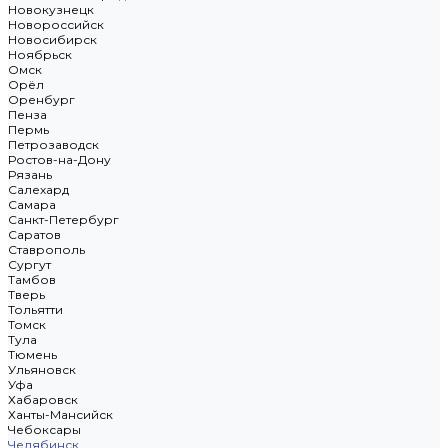
Новокузнецк
Новороссийск
Новосибирск
Ноябрьск
Омск
Орёл
Оренбург
Пенза
Пермь
Петрозаводск
Ростов-на-Дону
Рязань
Салехард
Самара
Санкт-Петербург
Саратов
Ставрополь
Сургут
Тамбов
Тверь
Тольятти
Томск
Тула
Тюмень
Ульяновск
Уфа
Хабаровск
Ханты-Мансийск
Чебоксары
Челябинск