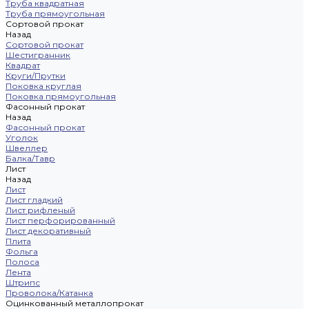
Труба квадратная
Труба прямоугольная
Сортовой прокат
Назад
Сортовой прокат
Шестигранник
Квадрат
Круги/Прутки
Поковка круглая
Поковка прямоугольная
Фасонный прокат
Назад
Фасонный прокат
Уголок
Швеллер
Балка/Тавр
Лист
Назад
Лист
Лист гладкий
Лист рифленый
Лист перфорированный
Лист декоративный
Плита
Фольга
Полоса
Лента
Штрипс
Проволока/Катанка
Оцинкованный металлопрокат