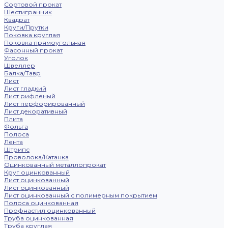
Сортовой прокат
Шестигранник
Квадрат
Круги/Прутки
Поковка круглая
Поковка прямоугольная
Фасонный прокат
Уголок
Швеллер
Балка/Тавр
Лист
Лист гладкий
Лист рифленый
Лист перфорированный
Лист декоративный
Плита
Фольга
Полоса
Лента
Штрипс
Проволока/Катанка
Оцинкованный металлопрокат
Круг оцинкованный
Лист оцинкованный
Лист оцинкованный
Лист оцинкованный с полимерным покрытием
Полоса оцинкованная
Профнастил оцинкованный
Труба оцинкованная
Труба круглая