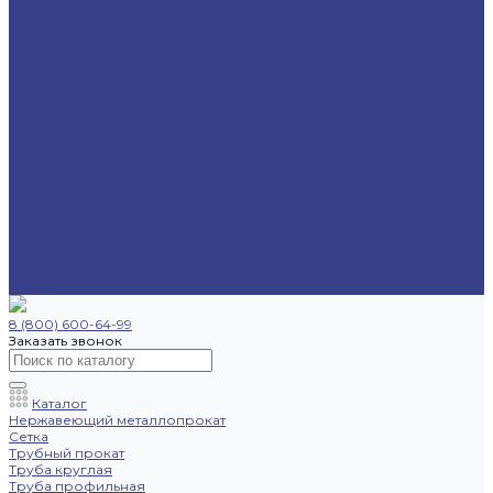
Труба профильная
Уголок
Швеллер
Шестигранник
Трубопроводная арматура
Отводы
Переходы
Тройники
Фланцы
Опоры трубопровода
Спецпредложения
Листы нержавеющие
Труба профильная
Швеллеры
Шестигранники
Доставка и оплата
Отзывы
Контакты
8 (800) 600-64-99
Заказать звонок
Каталог
Нержавеющий металлопрокат
Сетка
Трубный прокат
Труба круглая
Труба профильная