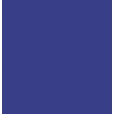
Уголок алюминиевый
Швеллер алюминиевый
Шестигранник алюминиевый
Шина алюминиевая
Бронза
Круг/Пруток бронзовый
Лента бронзовая
Полоса бронзовая
Проволока бронзовая
Труба бронзовая
Шестигранник бронзовый
Электрод бронзовый
Дюраль
Лист/Плита дюралевая
Пруток дюралевый
Труба дюралевая
Уголок дюралевый
Шестигранник дюралевый
Латунь
Квадрат латунный
Лента латунная
Лист/Плита латунная
Проволока латунная
Пруток латунный
Сетка латунная
Труба латунная
Шестигранник латунный
Электрод латунный
Медь
Аноды медные