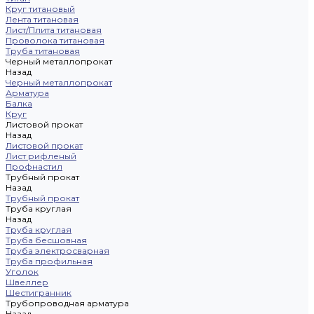
Круг титановый
Лента титановая
Лист/Плита титановая
Проволока титановая
Труба титановая
Черный металлопрокат
Назад
Черный металлопрокат
Арматура
Балка
Круг
Листовой прокат
Назад
Листовой прокат
Лист рифленый
Профнастил
Трубный прокат
Назад
Трубный прокат
Труба круглая
Назад
Труба круглая
Труба бесшовная
Труба электросварная
Труба профильная
Уголок
Швеллер
Шестигранник
Трубопроводная арматура
Назад