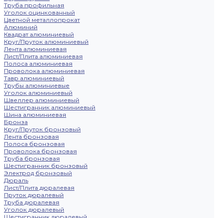
Труба профильная
Уголок оцинкованный
Цветной металлопрокат
Алюминий
Квадрат алюминиевый
Круг/Пруток алюминиевый
Лента алюминиевая
Лист/Плита алюминиевая
Полоса алюминиевая
Проволока алюминиевая
Тавр алюминиевый
Трубы алюминиевые
Уголок алюминиевый
Швеллер алюминиевый
Шестигранник алюминиевый
Шина алюминиевая
Бронза
Круг/Пруток бронзовый
Лента бронзовая
Полоса бронзовая
Проволока бронзовая
Труба бронзовая
Шестигранник бронзовый
Электрод бронзовый
Дюраль
Лист/Плита дюралевая
Пруток дюралевый
Труба дюралевая
Уголок дюралевый
Шестигранник дюралевый