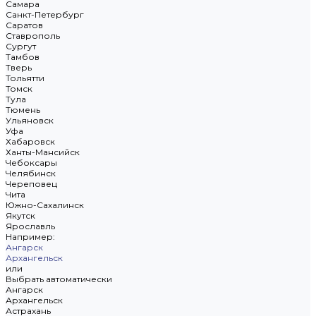
Самара
Санкт-Петербург
Саратов
Ставрополь
Сургут
Тамбов
Тверь
Тольятти
Томск
Тула
Тюмень
Ульяновск
Уфа
Хабаровск
Ханты-Мансийск
Чебоксары
Челябинск
Череповец
Чита
Южно-Сахалинск
Якутск
Ярославль
Например:
Ангарск
Архангельск
или
Выбрать автоматически
Ангарск
Архангельск
Астрахань