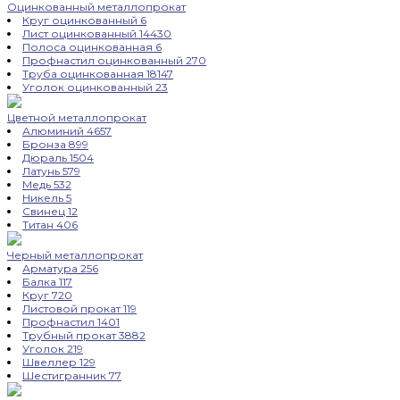
Оцинкованный металлопрокат
Круг оцинкованный
6
Лист оцинкованный
14430
Полоса оцинкованная
6
Профнастил оцинкованный
270
Труба оцинкованная
18147
Уголок оцинкованный
23
Цветной металлопрокат
Алюминий
4657
Бронза
899
Дюраль
1504
Латунь
579
Медь
532
Никель
5
Свинец
12
Титан
406
Черный металлопрокат
Арматура
256
Балка
117
Круг
720
Листовой прокат
119
Профнастил
1401
Трубный прокат
3882
Уголок
219
Швеллер
129
Шестигранник
77