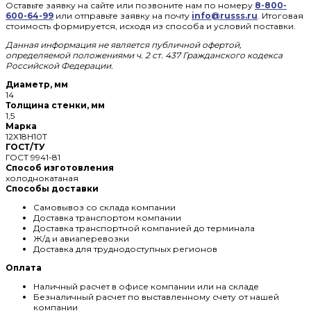
Оставьте заявку на сайте или позвоните нам по номеру
8-800-
600-64-99
или отправьте заявку на почту
info@russs.ru
. Итоговая
стоимость формируется, исходя из способа и условий поставки.
Данная информация не является публичной офертой,
определяемой положениями ч. 2 ст. 437 Гражданского кодекса
Российской Федерации.
Диаметр, мм
14
Толщина стенки, мм
1,5
Марка
12Х18Н10Т
ГОСТ/ТУ
ГОСТ 9941-81
Способ изготовления
холоднокатаная
Способы доставки
Самовывоз со склада компании
Доставка транспортом компании
Доставка транспортной компанией до терминала
Ж/д и авиаперевозки
Доставка для труднодоступных регионов
Оплата
Наличный расчет в офисе компании или на складе
Безналичный расчет по выставленному счету от нашей
компании