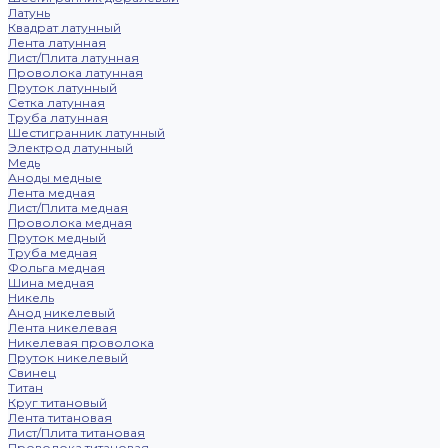
Латунь
Квадрат латунный
Лента латунная
Лист/Плита латунная
Проволока латунная
Пруток латунный
Сетка латунная
Труба латунная
Шестигранник латунный
Электрод латунный
Медь
Аноды медные
Лента медная
Лист/Плита медная
Проволока медная
Пруток медный
Труба медная
Фольга медная
Шина медная
Никель
Анод никелевый
Лента никелевая
Никелевая проволока
Пруток никелевый
Свинец
Титан
Круг титановый
Лента титановая
Лист/Плита титановая
Проволока титановая