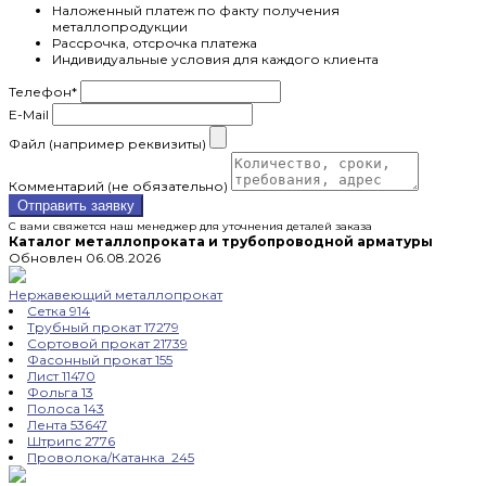
Наложенный платеж по факту получения
металлопродукции
Рассрочка, отсрочка платежа
Индивидуальные условия для каждого клиента
Телефон
*
E-Mail
Файл (например реквизиты)
Комментарий (не обязательно)
Отправить заявку
С вами свяжется наш менеджер для уточнения деталей заказа
Каталог металлопроката и трубопроводной арматуры
Обновлен 06.08.2026
Нержавеющий металлопрокат
Сетка
914
Трубный прокат
17279
Сортовой прокат
21739
Фасонный прокат
155
Лист
11470
Фольга
13
Полоса
143
Лента
53647
Штрипс
2776
Проволока/Катанка
245