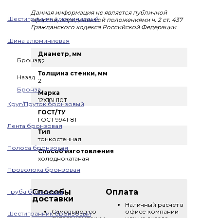
Данная информация не является публичной
Шестигранник алюминиевый
офертой, определяемой положениями ч. 2 ст. 437
Гражданского кодекса Российской Федерации.
Шина алюминиевая
Диаметр, мм
Бронза
32
Толщина стенки, мм
Назад
2
Бронза
Марка
12Х18Н10Т
Круг/Пруток бронзовый
ГОСТ/ТУ
ГОСТ 9941-81
Лента бронзовая
Тип
тонкостенная
Полоса бронзовая
Способ изготовления
холоднокатаная
Проволока бронзовая
Способы
Оплата
Труба бронзовая
доставки
Наличный расчет в
Самовывоз со
офисе компании
Шестигранник бронзовый