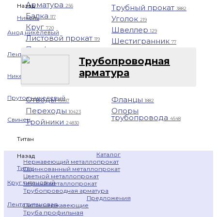
Арматура
Назад
Трубный прокат
256
3882
Балка
Уголок
Никель
117
219
Круг
Швеллер
720
129
Анод никелевый
Листовой прокат
Шестигранник
119
77
Профнастил
1401
Лента никелевая
Трубопроводная
арматура
Никелевая проволока
Пруток никелевый
Отводы
Фланцы
15397
1882
Переходы
Опоры
10423
трубопровода
4548
Свинец
Тройники
24830
Титан
Каталог
Назад
Нержавеющий металлопрокат
Титан
Оцинкованный металлопрокат
Цветной металлопрокат
Круг титановый
Черный металлопрокат
Трубопроводная арматура
Предложения
Лента титановая
Листы нержавеющие
Труба профильная