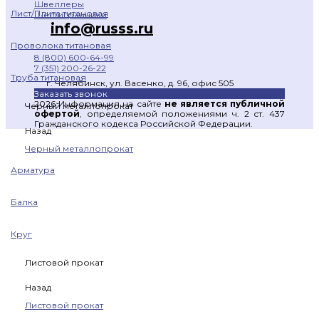
Швеллеры
Лист/Плита титановая
Шестигранники
info@russs.ru
Проволока титановая
8 (800) 600-64-99
7 (351) 200-26-22
Труба титановая
г. Челябинск, ул. Васенко, д. 96, офис 505
Заказать звонок
2026 Информация на сайте
не является публичной
Черный металлопрокат
офертой
, определяемой положениями ч. 2 ст. 437
Гражданского кодекса Российской Федерации.
Назад
Черный металлопрокат
Арматура
Балка
Круг
Листовой прокат
Назад
Листовой прокат