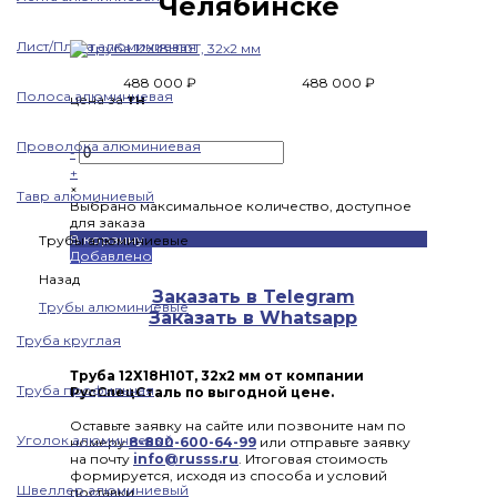
Челябинске
Лист/Плита алюминиевая
488 000 ₽
488 000 ₽
Полоса алюминиевая
цена за
тн
Проволока алюминиевая
-
+
×
Тавр алюминиевый
Выбрано максимальное количество, доступное
для заказа
В корзину
Трубы алюминиевые
Добавлено
Назад
Заказать в Telegram
Трубы алюминиевые
Заказать в Whatsapp
Труба круглая
Труба 12Х18Н10Т, 32х2 мм от компании
Труба профильная
РусСпецСталь по выгодной цене.
Оставьте заявку на сайте или позвоните нам по
Уголок алюминиевый
номеру
8-800-600-64-99
или отправьте заявку
на почту
info@russs.ru
. Итоговая стоимость
формируется, исходя из способа и условий
Швеллер алюминиевый
поставки.