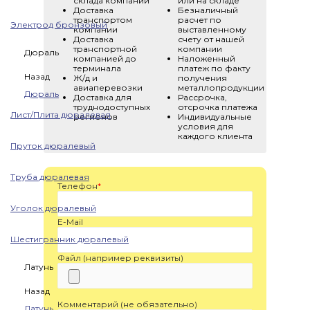
склада компании
или на складе
Доставка
Безналичный
транспортом
расчет по
Электрод бронзовый
компании
выставленному
Доставка
счету от нашей
транспортной
компании
Дюраль
компанией до
Наложенный
терминала
платеж по факту
Назад
Ж/д и
получения
авиаперевозки
металлопродукции
Дюраль
Доставка для
Рассрочка,
труднодоступных
отсрочка платежа
Лист/Плита дюралевая
регионов
Индивидуальные
условия для
каждого клиента
Пруток дюралевый
Труба дюралевая
Телефон
*
Уголок дюралевый
E-Mail
Шестигранник дюралевый
Файл (например реквизиты)
Латунь
Назад
Комментарий (не обязательно)
Латунь