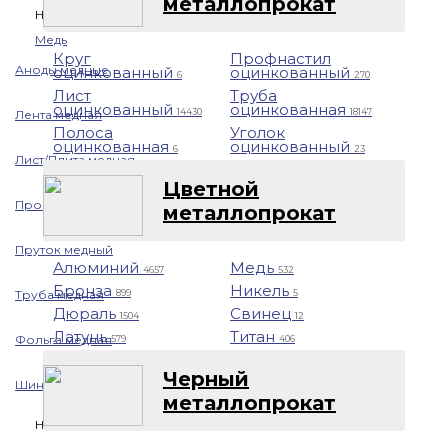
металлопрокат
Назад
Медь
Круг
Профнастил
Аноды медные
оцинкованный
оцинкованный
6
270
Лист
Труба
оцинкованный
оцинкованная
14430
18147
Лента медная
Полоса
Уголок
оцинкованная
оцинкованный
6
23
Лист/Плита медная
Цветной
Проволока медная
металлопрокат
Пруток медный
Алюминий
Медь
4657
532
Бронза
Никель
Труба медная
899
5
Дюраль
Свинец
1504
12
Латунь
Титан
Фольга медная
579
406
Черный
Шина медная
металлопрокат
Никель