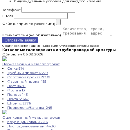
Индивидуальные условия для каждого клиента
Телефон
*
E-Mail
Файл (например реквизиты)
Комментарий (не обязательно)
Отправить заявку
С вами свяжется наш менеджер для уточнения деталей заказа
Каталог металлопроката и трубопроводной арматуры
Обновлен 06.08.2026
Нержавеющий металлопрокат
Сетка
914
Трубный прокат
17279
Сортовой прокат
21739
Фасонный прокат
155
Лист
11470
Фольга
13
Полоса
143
Лента
53647
Штрипс
2776
Проволока/Катанка
245
Оцинкованный металлопрокат
Круг оцинкованный
6
Лист оцинкованный
14430