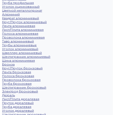
Труба профильная
Уголок оцинкованный
Цветной металлопрокат
Алюминий
Квадрат алюминиевый
Круг/Пруток алюминиевый
Лента алюминиевая
Лист/Плита алюминиевая
Полоса алюминиевая
Проволока алюминиевая
Тавр алюминиевый
Трубы алюминиевые
Уголок алюминиевый
Швеллер алюминиевый
Шестигранник алюминиевый
Шина алюминиевая
Бронза
Круг/Пруток бронзовый
Лента бронзовая
Полоса бронзовая
Проволока бронзовая
Труба бронзовая
Шестигранник бронзовый
Электрод бронзовый
Дюраль
Лист/Плита дюралевая
Пруток дюралевый
Труба дюралевая
Уголок дюралевый
Шестигранник дюралевый