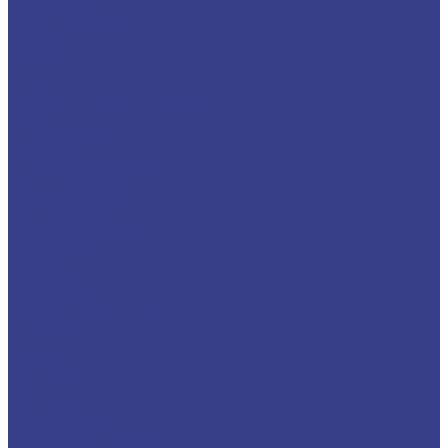
Шестигранники
Доставка и оплата
Отзывы
Контакты
...
Каталог
Нержавеющий металлопрокат
Сетка
Трубный прокат
Труба круглая
Труба электросварная
Труба бесшовная
Труба профильная
Труба квадратная
Труба прямоугольная
Сортовой прокат
Шестигранник
Квадрат
Круги/Прутки
Поковка круглая
Поковка прямоугольная
Фасонный прокат
Уголок
Швеллер
Балка/Тавр
Лист
Лист гладкий
Лист рифленый
Лист перфорированный
Лист декоративный