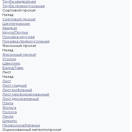
Труба квадратная
Труба прямоугольная
Сортовой прокат
Назад
Сортовой прокат
Шестигранник
Квадрат
Круги/Прутки
Поковка круглая
Поковка прямоугольная
Фасонный прокат
Назад
Фасонный прокат
Уголок
Швеллер
Балка/Тавр
Лист
Назад
Лист
Лист гладкий
Лист рифленый
Лист перфорированный
Лист декоративный
Плита
Фольга
Полоса
Лента
Штрипс
Проволока/Катанка
Оцинкованный металлопрокат