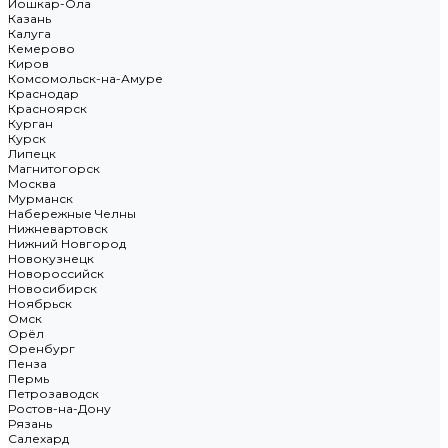
Йошкар-Ола
Казань
Калуга
Кемерово
Киров
Комсомольск-на-Амуре
Краснодар
Красноярск
Курган
Курск
Липецк
Магнитогорск
Москва
Мурманск
Набережные Челны
Нижневартовск
Нижний Новгород
Новокузнецк
Новороссийск
Новосибирск
Ноябрьск
Омск
Орёл
Оренбург
Пенза
Пермь
Петрозаводск
Ростов-на-Дону
Рязань
Салехард