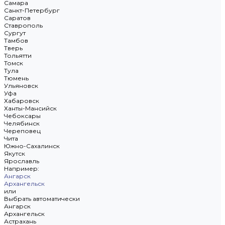
Самара
Санкт-Петербург
Саратов
Ставрополь
Сургут
Тамбов
Тверь
Тольятти
Томск
Тула
Тюмень
Ульяновск
Уфа
Хабаровск
Ханты-Мансийск
Чебоксары
Челябинск
Череповец
Чита
Южно-Сахалинск
Якутск
Ярославль
Например:
Ангарск
Архангельск
или
Выбрать автоматически
Ангарск
Архангельск
Астрахань