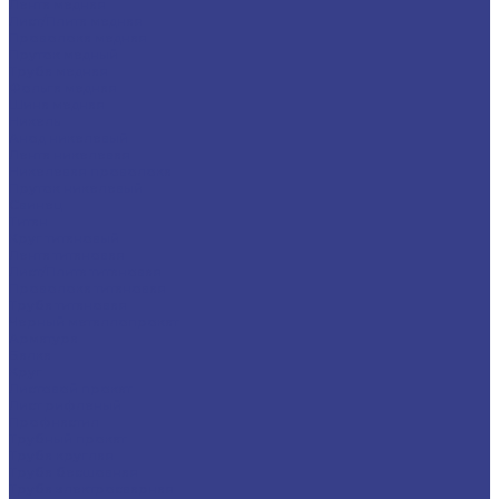
Лента медная
Лист/Плита медная
Проволока медная
Пруток медный
Труба медная
Фольга медная
Шина медная
Никель
Анод никелевый
Лента никелевая
Никелевая проволока
Пруток никелевый
Свинец
Титан
Круг титановый
Лента титановая
Лист/Плита титановая
Проволока титановая
Труба титановая
Черный металлопрокат
Арматура
Балка
Круг
Листовой прокат
Лист рифленый
Профнастил
Трубный прокат
Труба круглая
Труба бесшовная
Труба электросварная