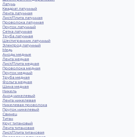
Латунь
Квадрат латунный
Лента латунная
Лист/Плита латунная
Проволока латунная
Пруток латунный
Сетка латунная
Труба латунная
Шестигранник латунный
Электрод латунный
Медь
Аноды медные
Лента медная
Лист/Плита медная
Проволока медная
Пруток медный
Труба медная
Фольга медная
Шина медная
Никель
Анод никелевый
Лента никелевая
Никелевая проволока
Пруток никелевый
Свинец
Титан
Круг титановый
Лента титановая
Лист/Плита титановая
Проволока титановая