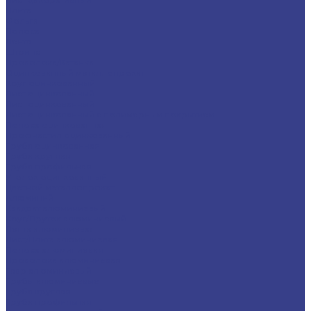
Плита
Фольга
Полоса
Лента
Штрипс
Проволока/Катанка
Оцинкованный металлопрокат
Круг оцинкованный
Лист оцинкованный
Лист оцинкованный
Лист оцинкованный с полимерным покрытием
Полоса оцинкованная
Профнастил оцинкованный
Труба оцинкованная
Труба круглая
Труба профильная
Уголок оцинкованный
Цветной металлопрокат
Алюминий
Квадрат алюминиевый
Круг/Пруток алюминиевый
Лента алюминиевая
Лист/Плита алюминиевая
Полоса алюминиевая
Проволока алюминиевая
Тавр алюминиевый
Трубы алюминиевые
Труба круглая
Труба профильная