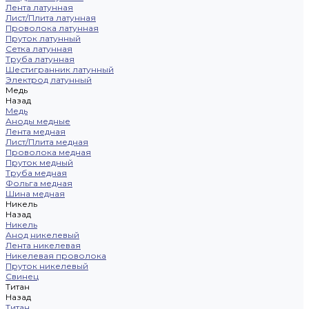
Лента латунная
Лист/Плита латунная
Проволока латунная
Пруток латунный
Сетка латунная
Труба латунная
Шестигранник латунный
Электрод латунный
Медь
Назад
Медь
Аноды медные
Лента медная
Лист/Плита медная
Проволока медная
Пруток медный
Труба медная
Фольга медная
Шина медная
Никель
Назад
Никель
Анод никелевый
Лента никелевая
Никелевая проволока
Пруток никелевый
Свинец
Титан
Назад
Титан