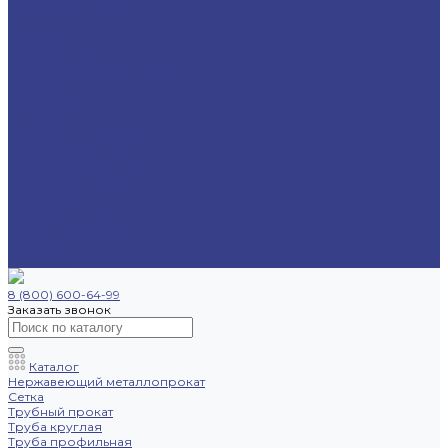
Труба профильная
Уголок
Швеллер
Шестигранник
Трубопроводная арматура
Отводы
Переходы
Тройники
Фланцы
Опоры трубопровода
Спецпредложения
Листы нержавеющие
Труба профильная
Швеллеры
Шестигранники
Доставка и оплата
Отзывы
Контакты
8 (800) 600-64-99
Заказать звонок
Каталог
Нержавеющий металлопрокат
Сетка
Трубный прокат
Труба круглая
Труба профильная