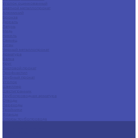
Уголок оцинкованный
Цветной металлопрокат
Алюминий
Бронза
Дюраль
Латунь
Медь
Никель
Свинец
Титан
Черный металлопрокат
Арматура
Балка
Круг
Листовой прокат
Профнастил
Трубный прокат
Уголок
Швеллер
Шестигранник
Трубопроводная арматура
Отводы
Переходы
Тройники
Фланцы
Опоры трубопровода
Спецпредложения
Листы нержавеющие
Труба профильная
Швеллеры