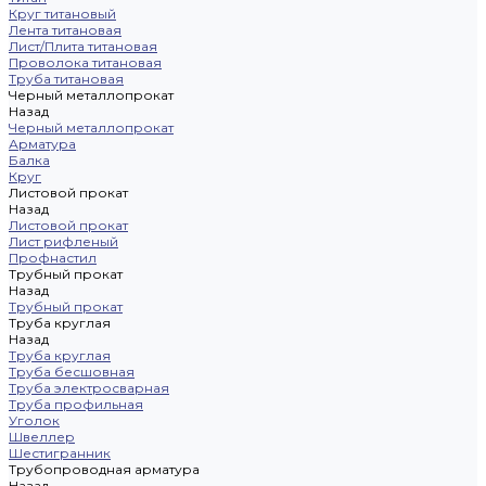
Круг титановый
Лента титановая
Лист/Плита титановая
Проволока титановая
Труба титановая
Черный металлопрокат
Назад
Черный металлопрокат
Арматура
Балка
Круг
Листовой прокат
Назад
Листовой прокат
Лист рифленый
Профнастил
Трубный прокат
Назад
Трубный прокат
Труба круглая
Назад
Труба круглая
Труба бесшовная
Труба электросварная
Труба профильная
Уголок
Швеллер
Шестигранник
Трубопроводная арматура
Назад