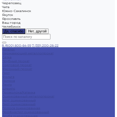
Череповец
Чита
Южно-Сахалинск
Якутск
Ярославль
Ваш город
Челябинск
Да, спасибо
Нет, другой
8 (800) 600-64-99
7 (351) 200-26-22
Каталог
Нержавеющий металлопрокат
Сетка
Трубный прокат
Сортовой прокат
Фасонный прокат
Лист
Фольга
Полоса
Лента
Штрипс
Проволока/Катанка
Оцинкованный металлопрокат
Круг оцинкованный
Лист оцинкованный
Полоса оцинкованная
Профнастил оцинкованный
Труба оцинкованная