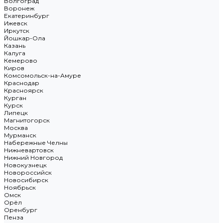
Волгоград
Воронеж
Екатеринбург
Ижевск
Иркутск
Йошкар-Ола
Казань
Калуга
Кемерово
Киров
Комсомольск-на-Амуре
Краснодар
Красноярск
Курган
Курск
Липецк
Магнитогорск
Москва
Мурманск
Набережные Челны
Нижневартовск
Нижний Новгород
Новокузнецк
Новороссийск
Новосибирск
Ноябрьск
Омск
Орёл
Оренбург
Пенза