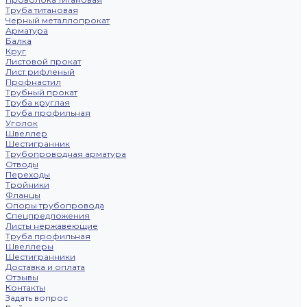
Труба титановая
Черный металлопрокат
Арматура
Балка
Круг
Листовой прокат
Лист рифленый
Профнастил
Трубный прокат
Труба круглая
Труба профильная
Уголок
Швеллер
Шестигранник
Трубопроводная арматура
Отводы
Переходы
Тройники
Фланцы
Опоры трубопровода
Спецпредложения
Листы нержавеющие
Труба профильная
Швеллеры
Шестигранники
Доставка и оплата
Отзывы
Контакты
Задать вопрос