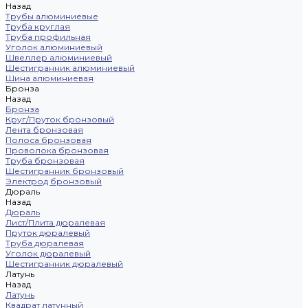
Назад
Трубы алюминиевые
Труба круглая
Труба профильная
Уголок алюминиевый
Швеллер алюминиевый
Шестигранник алюминиевый
Шина алюминиевая
Бронза
Назад
Бронза
Круг/Пруток бронзовый
Лента бронзовая
Полоса бронзовая
Проволока бронзовая
Труба бронзовая
Шестигранник бронзовый
Электрод бронзовый
Дюраль
Назад
Дюраль
Лист/Плита дюралевая
Пруток дюралевый
Труба дюралевая
Уголок дюралевый
Шестигранник дюралевый
Латунь
Назад
Латунь
Квадрат латунный