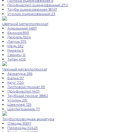
Полоса оцинкованная
6
Профнастил оцинкованный
270
Труба оцинкованная
18147
Уголок оцинкованный
23
Цветной металлопрокат
Алюминий
4657
Бронза
899
Дюраль
1504
Латунь
579
Медь
532
Никель
5
Свинец
12
Титан
406
Черный металлопрокат
Арматура
256
Балка
117
Круг
720
Листовой прокат
119
Профнастил
1401
Трубный прокат
3882
Уголок
219
Швеллер
129
Шестигранник
77
Трубопроводная арматура
Отводы
15397
Переходы
10423