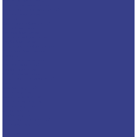
Уголок алюминиевый
Швеллер алюминиевый
Шестигранник алюминиевый
Шина алюминиевая
Бронза
Круг/Пруток бронзовый
Лента бронзовая
Полоса бронзовая
Проволока бронзовая
Труба бронзовая
Шестигранник бронзовый
Электрод бронзовый
Дюраль
Лист/Плита дюралевая
Пруток дюралевый
Труба дюралевая
Уголок дюралевый
Шестигранник дюралевый
Латунь
Квадрат латунный
Лента латунная
Лист/Плита латунная
Проволока латунная
Пруток латунный
Сетка латунная
Труба латунная
Шестигранник латунный
Электрод латунный
Медь
Аноды медные