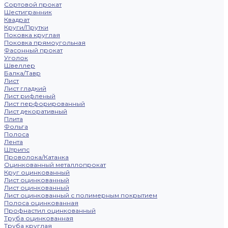
Сортовой прокат
Шестигранник
Квадрат
Круги/Прутки
Поковка круглая
Поковка прямоугольная
Фасонный прокат
Уголок
Швеллер
Балка/Тавр
Лист
Лист гладкий
Лист рифленый
Лист перфорированный
Лист декоративный
Плита
Фольга
Полоса
Лента
Штрипс
Проволока/Катанка
Оцинкованный металлопрокат
Круг оцинкованный
Лист оцинкованный
Лист оцинкованный
Лист оцинкованный с полимерным покрытием
Полоса оцинкованная
Профнастил оцинкованный
Труба оцинкованная
Труба круглая