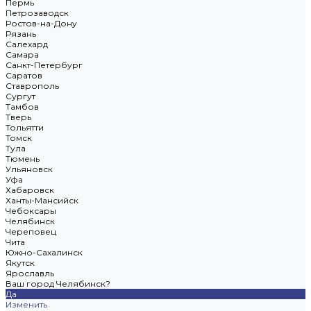
Пермь
Петрозаводск
Ростов-на-Дону
Рязань
Салехард
Самара
Санкт-Петербург
Саратов
Ставрополь
Сургут
Тамбов
Тверь
Тольятти
Томск
Тула
Тюмень
Ульяновск
Уфа
Хабаровск
Ханты-Мансийск
Чебоксары
Челябинск
Череповец
Чита
Южно-Сахалинск
Якутск
Ярославль
Ваш город Челябинск?
Да
Изменить