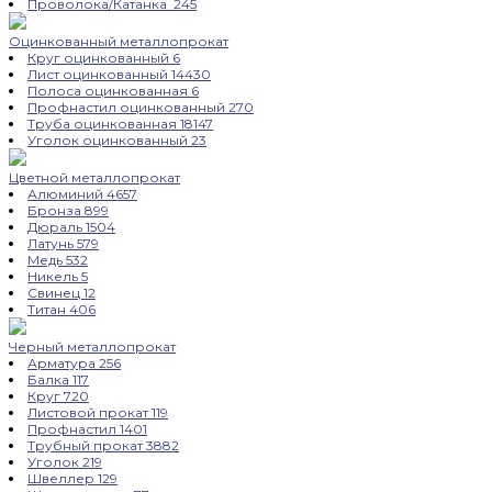
Проволока/Катанка
245
Оцинкованный металлопрокат
Круг оцинкованный
6
Лист оцинкованный
14430
Полоса оцинкованная
6
Профнастил оцинкованный
270
Труба оцинкованная
18147
Уголок оцинкованный
23
Цветной металлопрокат
Алюминий
4657
Бронза
899
Дюраль
1504
Латунь
579
Медь
532
Никель
5
Свинец
12
Титан
406
Черный металлопрокат
Арматура
256
Балка
117
Круг
720
Листовой прокат
119
Профнастил
1401
Трубный прокат
3882
Уголок
219
Швеллер
129