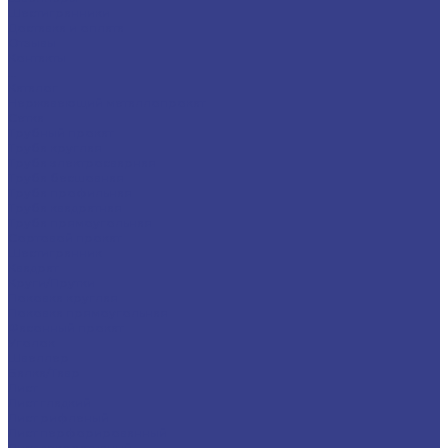
Шестигранники
Доставка и оплата
Отзывы
Контакты
...
Каталог
Нержавеющий металлопрокат
Сетка
Трубный прокат
Труба круглая
Труба электросварная
Труба бесшовная
Труба профильная
Труба квадратная
Труба прямоугольная
Сортовой прокат
Шестигранник
Квадрат
Круги/Прутки
Поковка круглая
Поковка прямоугольная
Фасонный прокат
Уголок
Швеллер
Балка/Тавр
Лист
Лист гладкий
Лист рифленый
Лист перфорированный
Лист декоративный