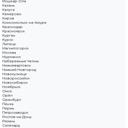
Йошкар-Ола
Казань
Калуга
Кемерово
Киров
Комсомольск-на-Амуре
Краснодар
Красноярск
Курган
Курск
Липецк
Магнитогорск
Москва
Мурманск
Набережные Челны
Нижневартовск
Нижний Новгород
Новокузнецк
Новороссийск
Новосибирск
Ноябрьск
Омск
Орёл
Оренбург
Пенза
Пермь
Петрозаводск
Ростов-на-Дону
Рязань
Салехард