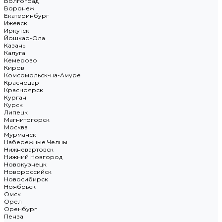
Волгоград
Воронеж
Екатеринбург
Ижевск
Иркутск
Йошкар-Ола
Казань
Калуга
Кемерово
Киров
Комсомольск-на-Амуре
Краснодар
Красноярск
Курган
Курск
Липецк
Магнитогорск
Москва
Мурманск
Набережные Челны
Нижневартовск
Нижний Новгород
Новокузнецк
Новороссийск
Новосибирск
Ноябрьск
Омск
Орёл
Оренбург
Пенза