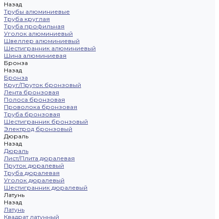
Назад
Трубы алюминиевые
Труба круглая
Труба профильная
Уголок алюминиевый
Швеллер алюминиевый
Шестигранник алюминиевый
Шина алюминиевая
Бронза
Назад
Бронза
Круг/Пруток бронзовый
Лента бронзовая
Полоса бронзовая
Проволока бронзовая
Труба бронзовая
Шестигранник бронзовый
Электрод бронзовый
Дюраль
Назад
Дюраль
Лист/Плита дюралевая
Пруток дюралевый
Труба дюралевая
Уголок дюралевый
Шестигранник дюралевый
Латунь
Назад
Латунь
Квадрат латунный