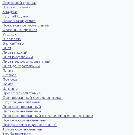
Сортовой прокат
Шестигранник
Квадрат
Круги/Прутки
Поковка круглая
Поковка прямоугольная
Фасонный прокат
Уголок
Швеллер
Балка/Тавр
Лист
Лист гладкий
Лист рифленый
Лист перфорированный
Лист декоративный
Плита
Фольга
Полоса
Лента
Штрипс
Проволока/Катанка
Оцинкованный металлопрокат
Круг оцинкованный
Лист оцинкованный
Лист оцинкованный
Лист оцинкованный с полимерным покрытием
Полоса оцинкованная
Профнастил оцинкованный
Труба оцинкованная
Труба круглая