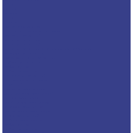
Плита
Фольга
Полоса
Лента
Штрипс
Проволока/Катанка
Оцинкованный металлопрокат
Круг оцинкованный
Лист оцинкованный
Лист оцинкованный
Лист оцинкованный с полимерным покрытием
Полоса оцинкованная
Профнастил оцинкованный
Труба оцинкованная
Труба круглая
Труба профильная
Уголок оцинкованный
Цветной металлопрокат
Алюминий
Квадрат алюминиевый
Круг/Пруток алюминиевый
Лента алюминиевая
Лист/Плита алюминиевая
Полоса алюминиевая
Проволока алюминиевая
Тавр алюминиевый
Трубы алюминиевые
Труба круглая
Труба профильная