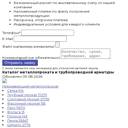
Безналичный расчет по выставленному счету от нашей
компании
Наложенный платеж по факту получения
металлопродукции
Рассрочка, отсрочка платежа
Индивидуальные условия для каждого клиента
Телефон
*
E-Mail
Файл (например реквизиты)
Комментарий (не обязательно)
Отправить заявку
С вами свяжется наш менеджер для уточнения деталей заказа
Каталог металлопроката и трубопроводной арматуры
Обновлен 09.08.2026
Нержавеющий металлопрокат
Сетка
914
Трубный прокат
17279
Сортовой прокат
21739
Фасонный прокат
155
Лист
11470
Фольга
13
Полоса
143
Лента
53647
Штрипс
2776