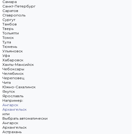
Самара
Санкт-Петербург
Саратов
Ставрополь
Сургут
Тамбов
Тверь
Тольятти
Томск
Тула
Тюмень
Ульяновск
Уфа
Хабаровск
Ханты-Мансийск
Чебоксары
Челябинск
Череповец
Чита
Южно-Сахалинск
Якутск
Ярославль
Например:
Ангарск
Архангельск
или
Выбрать автоматически
Ангарск
Архангельск
Астрахань