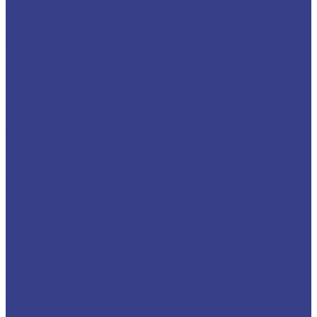
Уголок алюминиевый
Швеллер алюминиевый
Шестигранник алюминиевый
Шина алюминиевая
Бронза
Круг/Пруток бронзовый
Лента бронзовая
Полоса бронзовая
Проволока бронзовая
Труба бронзовая
Шестигранник бронзовый
Электрод бронзовый
Дюраль
Лист/Плита дюралевая
Пруток дюралевый
Труба дюралевая
Уголок дюралевый
Шестигранник дюралевый
Латунь
Квадрат латунный
Лента латунная
Лист/Плита латунная
Проволока латунная
Пруток латунный
Сетка латунная
Труба латунная
Шестигранник латунный
Электрод латунный
Медь
Аноды медные