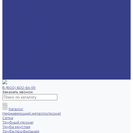
Труба профильная
Уголок
Швеллер
Шестигранник
Трубопроводная арматура
Отводы
Переходы
Тройники
Фланцы
Опоры трубопровода
Спецпредложения
Листы нержавеющие
Труба профильная
Швеллеры
Шестигранники
Доставка и оплата
Отзывы
Контакты
8 (800) 600-64-99
Заказать звонок
Каталог
Нержавеющий металлопрокат
Сетка
Трубный прокат
Труба круглая
Труба профильная