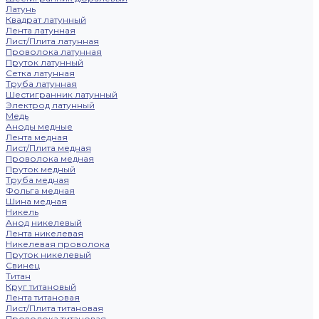
Латунь
Квадрат латунный
Лента латунная
Лист/Плита латунная
Проволока латунная
Пруток латунный
Сетка латунная
Труба латунная
Шестигранник латунный
Электрод латунный
Медь
Аноды медные
Лента медная
Лист/Плита медная
Проволока медная
Пруток медный
Труба медная
Фольга медная
Шина медная
Никель
Анод никелевый
Лента никелевая
Никелевая проволока
Пруток никелевый
Свинец
Титан
Круг титановый
Лента титановая
Лист/Плита титановая
Проволока титановая