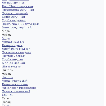
Лента латунная
Лист/Плита латунная
Проволока латунная
Пруток латунный
Сетка латунная
Труба латунная
Шестигранник латунный
Электрод латунный
Медь
Назад
Медь
Аноды медные
Лента медная
Лист/Плита медная
Проволока медная
Пруток медный
Труба медная
Фольга медная
Шина медная
Никель
Назад
Никель
Анод никелевый
Лента никелевая
Никелевая проволока
Пруток никелевый
Свинец
Титан
Назад
Титан