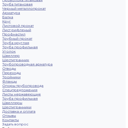
Труба титановая
Черный металлопрокат
Арматура
Балка
Круг
Листовой прокат
Лист рифленый
Профнастил
Трубный прокат
Труба круглая
Труба профильная
Уголок
Швеллер
Шестигранник
Трубопроводная арматура
Отводы
Переходы
Тройники
Фланцы
Опоры трубопровода
Спецпредложения
Листы нержавеющие
Труба профильная
Швеллеры
Шестигранники
Доставка и оплата
Отзывы
Контакты
Задать вопрос