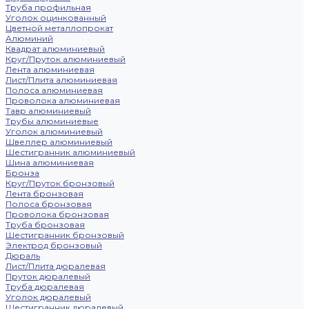
Труба профильная
Уголок оцинкованный
Цветной металлопрокат
Алюминий
Квадрат алюминиевый
Круг/Пруток алюминиевый
Лента алюминиевая
Лист/Плита алюминиевая
Полоса алюминиевая
Проволока алюминиевая
Тавр алюминиевый
Трубы алюминиевые
Уголок алюминиевый
Швеллер алюминиевый
Шестигранник алюминиевый
Шина алюминиевая
Бронза
Круг/Пруток бронзовый
Лента бронзовая
Полоса бронзовая
Проволока бронзовая
Труба бронзовая
Шестигранник бронзовый
Электрод бронзовый
Дюраль
Лист/Плита дюралевая
Пруток дюралевый
Труба дюралевая
Уголок дюралевый
Шестигранник дюралевый