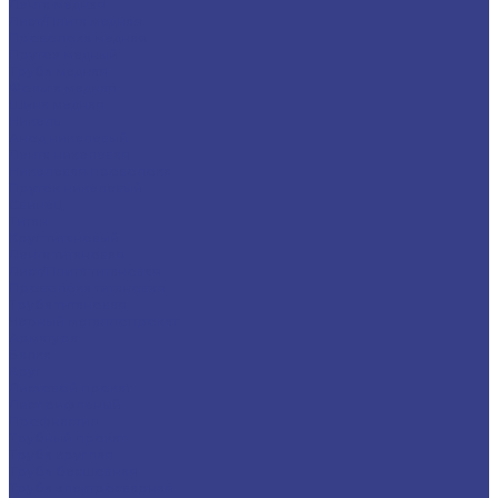
Лента медная
Лист/Плита медная
Проволока медная
Пруток медный
Труба медная
Фольга медная
Шина медная
Никель
Анод никелевый
Лента никелевая
Никелевая проволока
Пруток никелевый
Свинец
Титан
Круг титановый
Лента титановая
Лист/Плита титановая
Проволока титановая
Труба титановая
Черный металлопрокат
Арматура
Балка
Круг
Листовой прокат
Лист рифленый
Профнастил
Трубный прокат
Труба круглая
Труба бесшовная
Труба электросварная