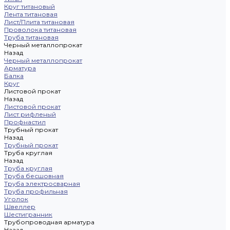
Круг титановый
Лента титановая
Лист/Плита титановая
Проволока титановая
Труба титановая
Черный металлопрокат
Назад
Черный металлопрокат
Арматура
Балка
Круг
Листовой прокат
Назад
Листовой прокат
Лист рифленый
Профнастил
Трубный прокат
Назад
Трубный прокат
Труба круглая
Назад
Труба круглая
Труба бесшовная
Труба электросварная
Труба профильная
Уголок
Швеллер
Шестигранник
Трубопроводная арматура
Назад