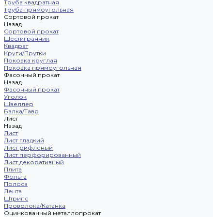
Труба квадратная
Труба прямоугольная
Сортовой прокат
Назад
Сортовой прокат
Шестигранник
Квадрат
Круги/Прутки
Поковка круглая
Поковка прямоугольная
Фасонный прокат
Назад
Фасонный прокат
Уголок
Швеллер
Балка/Тавр
Лист
Назад
Лист
Лист гладкий
Лист рифленый
Лист перфорированный
Лист декоративный
Плита
Фольга
Полоса
Лента
Штрипс
Проволока/Катанка
Оцинкованный металлопрокат