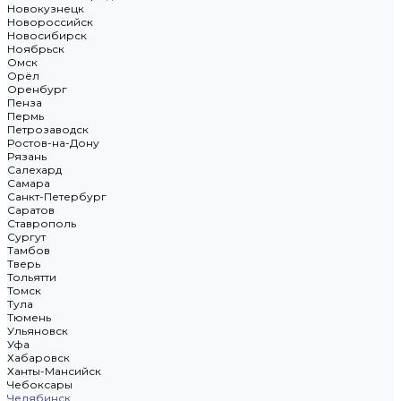
Новокузнецк
Новороссийск
Новосибирск
Ноябрьск
Омск
Орёл
Оренбург
Пенза
Пермь
Петрозаводск
Ростов-на-Дону
Рязань
Салехард
Самара
Санкт-Петербург
Саратов
Ставрополь
Сургут
Тамбов
Тверь
Тольятти
Томск
Тула
Тюмень
Ульяновск
Уфа
Хабаровск
Ханты-Мансийск
Чебоксары
Челябинск