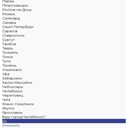
Пермь
Петрозаводск
Ростов-на-Дону
Рязань
Салехард
Самара
Санкт-Петербург
Саратов
Ставрополь
Сургут
Тамбов
Тверь
Тольятти
Томск
Тула
Тюмень
Ульяновск
Уфа
Хабаровск
Ханты-Мансийск
Чебоксары
Челябинск
Череповец
Чита
Южно-Сахалинск
Якутск
Ярославль
Ваш город Челябинск?
Да
Изменить