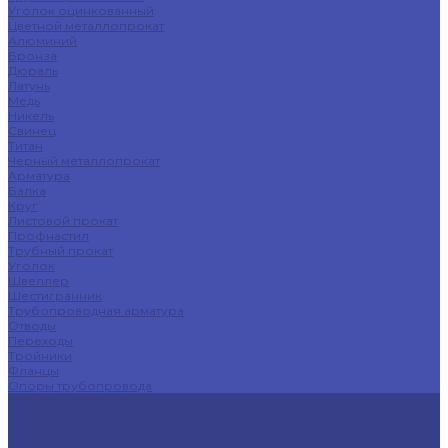
Уголок оцинкованный
Цветной металлопрокат
Алюминий
Бронза
Дюраль
Латунь
Медь
Никель
Свинец
Титан
Черный металлопрокат
Арматура
Балка
Круг
Листовой прокат
Профнастил
Трубный прокат
Уголок
Швеллер
Шестигранник
Трубопроводная арматура
Отводы
Переходы
Тройники
Фланцы
Опоры трубопровода
Спецпредложения
Листы нержавеющие
Труба профильная
Швеллеры