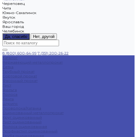
Череповец
Чита
Южно-Сахалинск
Якутск
Ярославль
Ваш город
Челябинск
Да, спасибо
Нет, другой
8 (800) 600-64-99
7 (351) 200-26-22
Каталог
Нержавеющий металлопрокат
Сетка
Трубный прокат
Сортовой прокат
Фасонный прокат
Лист
Фольга
Полоса
Лента
Штрипс
Проволока/Катанка
Оцинкованный металлопрокат
Круг оцинкованный
Лист оцинкованный
Полоса оцинкованная
Профнастил оцинкованный
Труба оцинкованная