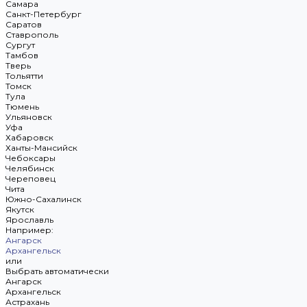
Самара
Санкт-Петербург
Саратов
Ставрополь
Сургут
Тамбов
Тверь
Тольятти
Томск
Тула
Тюмень
Ульяновск
Уфа
Хабаровск
Ханты-Мансийск
Чебоксары
Челябинск
Череповец
Чита
Южно-Сахалинск
Якутск
Ярославль
Например:
Ангарск
Архангельск
или
Выбрать автоматически
Ангарск
Архангельск
Астрахань