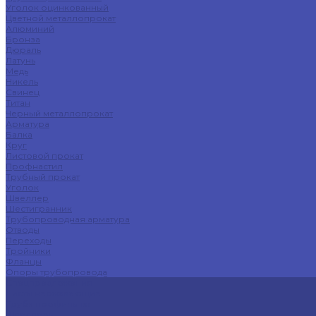
Уголок оцинкованный
Цветной металлопрокат
Алюминий
Бронза
Дюраль
Латунь
Медь
Никель
Свинец
Титан
Черный металлопрокат
Арматура
Балка
Круг
Листовой прокат
Профнастил
Трубный прокат
Уголок
Швеллер
Шестигранник
Трубопроводная арматура
Отводы
Переходы
Тройники
Фланцы
Опоры трубопровода
Спецпредложения
Листы нержавеющие
Труба профильная
Швеллеры