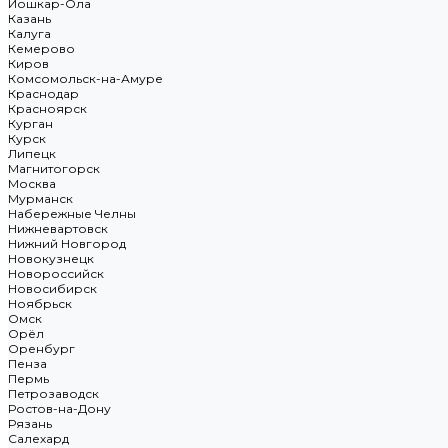
Йошкар-Ола
Казань
Калуга
Кемерово
Киров
Комсомольск-на-Амуре
Краснодар
Красноярск
Курган
Курск
Липецк
Магнитогорск
Москва
Мурманск
Набережные Челны
Нижневартовск
Нижний Новгород
Новокузнецк
Новороссийск
Новосибирск
Ноябрьск
Омск
Орёл
Оренбург
Пенза
Пермь
Петрозаводск
Ростов-на-Дону
Рязань
Салехард