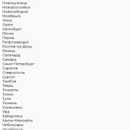
Новокузнецк
Новороссийск
Новосибирск
Ноябрьск
Омск
Орёл
Оренбург
Пенза
Пермь
Петрозаводск
Ростов-на-Дону
Рязань
Салехард
Самара
Санкт-Петербург
Саратов
Ставрополь
Сургут
Тамбов
Тверь
Тольятти
Томск
Тула
Тюмень
Ульяновск
Уфа
Хабаровск
Ханты-Мансийск
Чебоксары
Челябинск