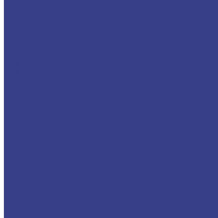
Шестигранники
Доставка и оплата
Отзывы
Контакты
...
Каталог
Нержавеющий металлопрокат
Сетка
Трубный прокат
Труба круглая
Труба электросварная
Труба бесшовная
Труба профильная
Труба квадратная
Труба прямоугольная
Сортовой прокат
Шестигранник
Квадрат
Круги/Прутки
Поковка круглая
Поковка прямоугольная
Фасонный прокат
Уголок
Швеллер
Балка/Тавр
Лист
Лист гладкий
Лист рифленый
Лист перфорированный
Лист декоративный