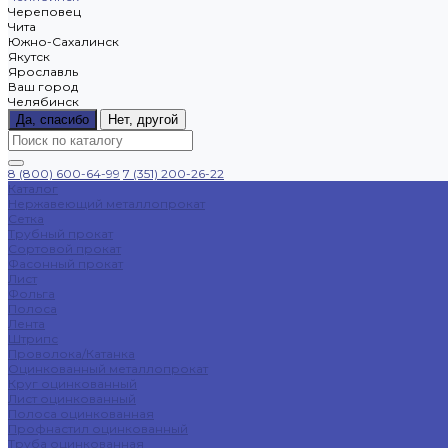
Череповец
Чита
Южно-Сахалинск
Якутск
Ярославль
Ваш город
Челябинск
Да, спасибо
Нет, другой
8 (800) 600-64-99
7 (351) 200-26-22
Каталог
Нержавеющий металлопрокат
Сетка
Трубный прокат
Сортовой прокат
Фасонный прокат
Лист
Фольга
Полоса
Лента
Штрипс
Проволока/Катанка
Оцинкованный металлопрокат
Круг оцинкованный
Лист оцинкованный
Полоса оцинкованная
Профнастил оцинкованный
Труба оцинкованная