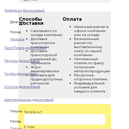
Электрод бронзовый
Способы
Оплата
Дюраль
доставки
Наличный расчет в
Самовывоз со
офисе компании
Назад
склада компании
или на складе
Доставка
Безналичный
Дюраль
транспортом
расчет по
компании
выставленному
Лист/Плита дюралевая
Доставка
счету от нашей
транспортной
компании
компанией до
Наложенный
Пруток дюралевый
терминала
платеж по факту
Ж/д и
получения
авиаперевозки
металлопродукции
Труба дюралевая
Доставка для
Рассрочка,
труднодоступных
отсрочка платежа
регионов
Индивидуальные
Уголок дюралевый
условия для
каждого клиента
Шестигранник дюралевый
Латунь
Телефон
*
Назад
E-Mail
Латунь