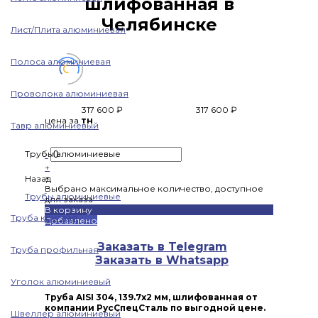
шлифованная в
Челябинске
Лист/Плита алюминиевая
Полоса алюминиевая
Проволока алюминиевая
317 600 ₽
317 600 ₽
цена за
тн
Тавр алюминиевый
Трубы алюминиевые
-
+
×
Назад
Выбрано максимальное количество, доступное
Трубы алюминиевые
для заказа
В корзину
Труба круглая
Добавлено
Заказать в Telegram
Труба профильная
Заказать в Whatsapp
Уголок алюминиевый
Труба AISI 304, 139.7х2 мм, шлифованная от
компании РусСпецСталь по выгодной цене.
Швеллер алюминиевый