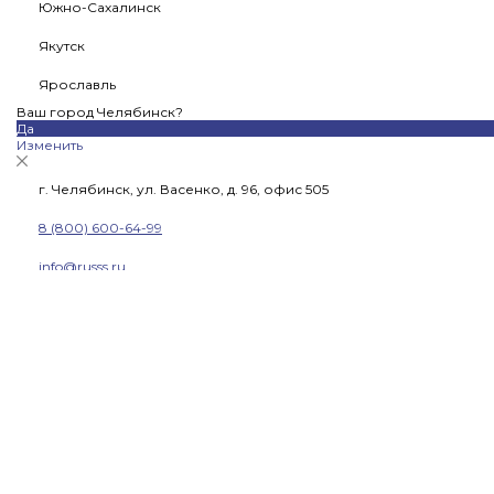
Южно-Сахалинск
Якутск
Ярославль
Ваш город Челябинск?
Да
Изменить
г. Челябинск, ул. Васенко, д. 96, офис 505
8 (800) 600-64-99
info@russs.ru
Телефоны
8 (800) 600-64-99
Челябинск-2