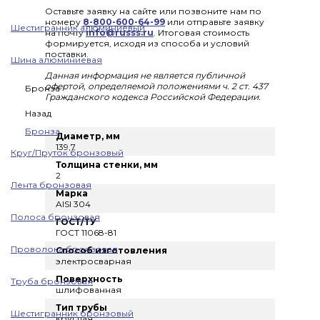
Оставьте заявку на сайте или позвоните нам по
номеру
8-800-600-64-99
или отправьте заявку
Шестигранник алюминиевый
на почту
info@russs.ru
. Итоговая стоимость
формируется, исходя из способа и условий
поставки.
Шина алюминиевая
Данная информация не является публичной
офертой, определяемой положениями ч. 2 ст. 437
Бронза
Гражданского кодекса Российской Федерации.
Назад
Бронза
Диаметр, мм
139,7
Круг/Пруток бронзовый
Толщина стенки, мм
2
Лента бронзовая
Марка
AISI 304
Полоса бронзовая
ГОСТ/ТУ
ГОСТ 11068-81
Проволока бронзовая
Способ изготовления
электросварная
Поверхность
Труба бронзовая
шлифованная
Тип трубы
Шестигранник бронзовый
круглая