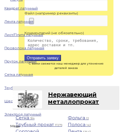
Квадрат латунный
Файл (например реквизиты)
Лента латунная
Комментарий (не обязательно)
Лист/Плита латунная
Проволока латунная
Отправить заявку
Пруток латунный
С вами свяжется наш менеджер для уточнения
деталей заказа
Сетка латунная
Труба латунная
Нержавеющий
металлопрокат
Шестигранник латунный
Электрод латунный
Сетка
Фольга
914
13
Трубный прокат
Полоса
17279
143
Медь
Сортовой
Лента
53647