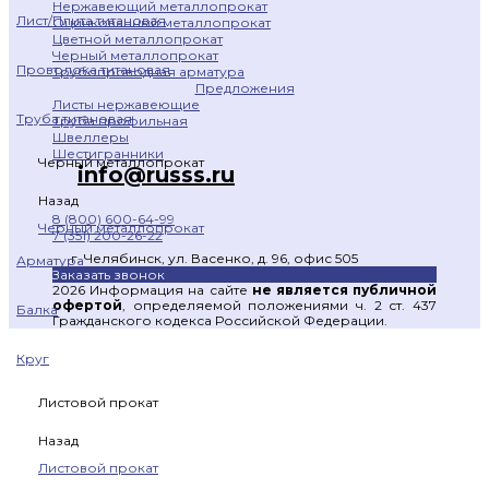
Нержавеющий металлопрокат
Лист/Плита титановая
Оцинкованный металлопрокат
Цветной металлопрокат
Черный металлопрокат
Проволока титановая
Трубопроводная арматура
Предложения
Листы нержавеющие
Труба титановая
Труба профильная
Швеллеры
Шестигранники
Черный металлопрокат
info@russs.ru
Назад
8 (800) 600-64-99
Черный металлопрокат
7 (351) 200-26-22
г. Челябинск, ул. Васенко, д. 96, офис 505
Арматура
Заказать звонок
2026 Информация на сайте
не является публичной
офертой
, определяемой положениями ч. 2 ст. 437
Балка
Гражданского кодекса Российской Федерации.
Круг
Листовой прокат
Назад
Листовой прокат