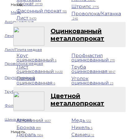
прокат
Назад
21739
Штрипс
2776
Фасонный прокат
155
Медь
Проволока/Катанка
Лист
11470
245
Аноды медные
Оцинкованный
Лента медная
металлопрокат
Лист/Плита медная
Круг
Профнастил
оцинкованный
оцинкованный
6
270
Проволока медная
Лист
Труба
оцинкованный
оцинкованная
14430
18147
Пруток медный
Полоса
Уголок
оцинкованная
оцинкованный
6
23
Труба медная
Цветной
металлопрокат
Фольга медная
Шина медная
Алюминий
Медь
4657
532
Бронза
Никель
899
5
Никель
Дюраль
Свинец
1504
12