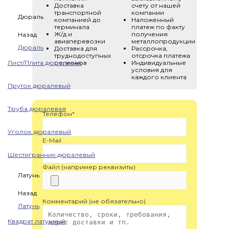
Доставка
счету от нашей
транспортной
компании
Дюраль
компанией до
Наложенный
терминала
платеж по факту
Ж/д и
получения
Назад
авиаперевозки
металлопродукции
Дюраль
Доставка для
Рассрочка,
труднодоступных
отсрочка платежа
Лист/Плита дюралевая
регионов
Индивидуальные
условия для
каждого клиента
Пруток дюралевый
Труба дюралевая
Телефон
*
Уголок дюралевый
E-Mail
Шестигранник дюралевый
Файл (например реквизиты)
Латунь
Назад
Комментарий (не обязательно)
Латунь
Квадрат латунный