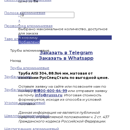
цена за
тн
Полоса алюминиевая
-
+
×
Проволока алюминиевая
Выбрано максимальное количество, доступное
для заказа
В корзину
Тавр алюминиевый
Добавлено
Трубы алюминиевые
Заказать в Telegram
Заказать в Whatsapp
Назад
Трубы алюминиевые
Труба AISI 304, 88.9х4 мм, матовая от
Труба круглая
компании РусСпецСталь по выгодной цене.
Оставьте заявку на сайте или позвоните нам по
Труба профильная
номеру
8-800-600-64-99
или отправьте заявку
на почту
info@russs.ru
. Итоговая стоимость
формируется, исходя из способа и условий
Уголок алюминиевый
поставки.
Данная информация не является публичной
Швеллер алюминиевый
офертой, определяемой положениями ч. 2 ст. 437
Гражданского кодекса Российской Федерации.
Шестигранник алюминиевый