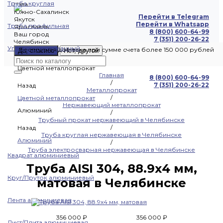
Труба круглая
Чита
Южно-Сахалинск
Перейти в Telegram
Якутск
Перейти в Whatsapp
Труба профильная
Ярославль
8 (800) 600-64-99
Ваш город
7 (351) 200-26-22
Челябинск
Уголок оцинкованный
Бесплатная доставка при сумме счета более 150 000 рублей
Да, спасибо
Нет, другой
Цветной металлопрокат
Главная
8 (800) 600-64-99
/
7 (351) 200-26-22
Назад
Металлопрокат
/
Цветной металлопрокат
Нержавеющий металлопрокат
Алюминий
/
Трубный прокат нержавеющий в Челябинске
/
Назад
Труба круглая нержавеющая в Челябинске
Алюминий
/
Труба электросварная нержавеющая в Челябинске
Квадрат алюминиевый
Труба AISI 304, 88.9х4 мм,
Круг/Пруток алюминиевый
матовая в Челябинске
Лента алюминиевая
356 000 ₽
356 000 ₽
Лист/Плита алюминиевая