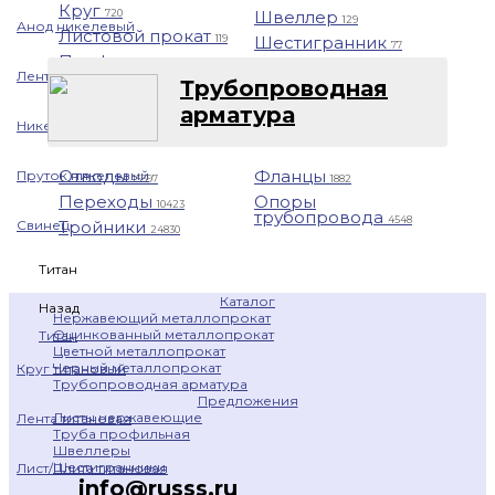
Круг
Швеллер
720
129
Анод никелевый
Листовой прокат
Шестигранник
119
77
Профнастил
1401
Лента никелевая
Трубопроводная
арматура
Никелевая проволока
Отводы
Фланцы
Пруток никелевый
15397
1882
Переходы
Опоры
10423
трубопровода
4548
Тройники
Свинец
24830
Титан
Каталог
Назад
Нержавеющий металлопрокат
Оцинкованный металлопрокат
Титан
Цветной металлопрокат
Черный металлопрокат
Круг титановый
Трубопроводная арматура
Предложения
Листы нержавеющие
Лента титановая
Труба профильная
Швеллеры
Шестигранники
Лист/Плита титановая
info@russs.ru