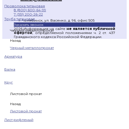
Проволока титановая
8 (800) 600-64-99
7 (351) 200-26-22
Труба титановая
г. Челябинск, ул. Васенко, д. 96, офис 505
Заказать звонок
2026 Информация на сайте
не является публичной
Черный металлопрокат
офертой
, определяемой положениями ч. 2 ст. 437
Гражданского кодекса Российской Федерации.
Назад
Черный металлопрокат
Арматура
Балка
Круг
Листовой прокат
Назад
Листовой прокат
Лист рифленый