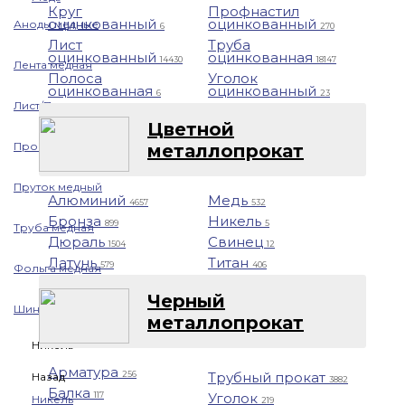
Круг
Профнастил
оцинкованный
оцинкованный
Аноды медные
6
270
Лист
Труба
оцинкованный
оцинкованная
14430
18147
Лента медная
Полоса
Уголок
оцинкованная
оцинкованный
6
23
Лист/Плита медная
Цветной
Проволока медная
металлопрокат
Пруток медный
Алюминий
Медь
4657
532
Бронза
Никель
899
5
Труба медная
Дюраль
Свинец
1504
12
Латунь
Титан
579
406
Фольга медная
Черный
Шина медная
металлопрокат
Никель
Арматура
Трубный прокат
256
Назад
3882
Балка
Уголок
117
Никель
219