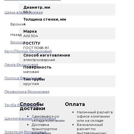
Диаметр, мм
88,9
Шина алюминиевая
Толщина стенки, мм
4
Бронза
Марка
Назад
AISI 304
Бронза
ГОСТ/ТУ
ГОСТ 11068-81
Круг/Пруток бронзовый
Способ изготовления
электросварная
Лента бронзовая
Поверхность
матовая
Полоса бронзовая
Тип трубы
круглая
Проволока бронзовая
Способы
Оплата
Труба бронзовая
доставки
Наличный расчет в
Самовывоз со
офисе компании
Шестигранник бронзовый
склада компании
или на складе
Доставка
Безналичный
транспортом
расчет по
Электрод бронзовый
компании
выставленному