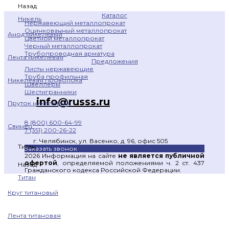
Назад
Каталог
Никель
Нержавеющий металлопрокат
Оцинкованный металлопрокат
Анод никелевый
Цветной металлопрокат
Черный металлопрокат
Трубопроводная арматура
Лента никелевая
Предложения
Листы нержавеющие
Труба профильная
Никелевая проволока
Швеллеры
Шестигранники
info@russs.ru
Пруток никелевый
8 (800) 600-64-99
Свинец
7 (351) 200-26-22
г. Челябинск, ул. Васенко, д. 96, офис 505
Титан
Заказать звонок
2026 Информация на сайте
не является публичной
офертой
, определяемой положениями ч. 2 ст. 437
Назад
Гражданского кодекса Российской Федерации.
Титан
Круг титановый
Лента титановая