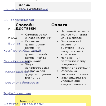
Форма
прямоугольная
Шестигранник алюминиевый
Шина алюминиевая
Способы
Оплата
доставки
Бронза
Наличный расчет в
Самовывоз со
офисе компании
Назад
склада компании
или на складе
Доставка
Безналичный
Бронза
транспортом
расчет по
компании
выставленному
Круг/Пруток бронзовый
Доставка
счету от нашей
транспортной
компании
компанией до
Наложенный
терминала
платеж по факту
Лента бронзовая
Ж/д и
получения
авиаперевозки
металлопродукции
Доставка для
Рассрочка,
Полоса бронзовая
труднодоступных
отсрочка платежа
регионов
Индивидуальные
условия для
Проволока бронзовая
каждого клиента
Труба бронзовая
Телефон
*
Шестигранник бронзовый