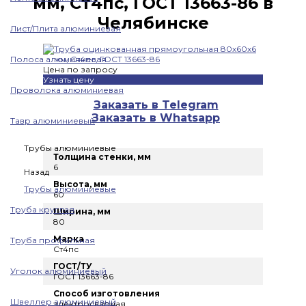
мм, Ст4пс, ГОСТ 13663-86 в
Челябинске
Лист/Плита алюминиевая
Полоса алюминиевая
Цена по запросу
Узнать цену
Проволока алюминиевая
Заказать в Telegram
Заказать в Whatsapp
Тавр алюминиевый
Трубы алюминиевые
Толщина стенки, мм
6
Назад
Высота, мм
Трубы алюминиевые
60
Труба круглая
Ширина, мм
80
Марка
Труба профильная
Ст4пс
ГОСТ/ТУ
Уголок алюминиевый
ГОСТ 13663-86
Способ изготовления
Швеллер алюминиевый
электросварная