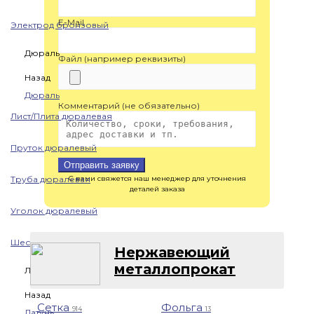
E-Mail
Электрод бронзовый
Дюраль
Файл (например реквизиты)
Назад
Дюраль
Комментарий (не обязательно)
Лист/Плита дюралевая
Пруток дюралевый
Отправить заявку
Труба дюралевая
С вами свяжется наш менеджер для уточнения
деталей заказа
Уголок дюралевый
Шестигранник дюралевый
Нержавеющий
металлопрокат
Латунь
Назад
Сетка
Фольга
914
13
Латунь