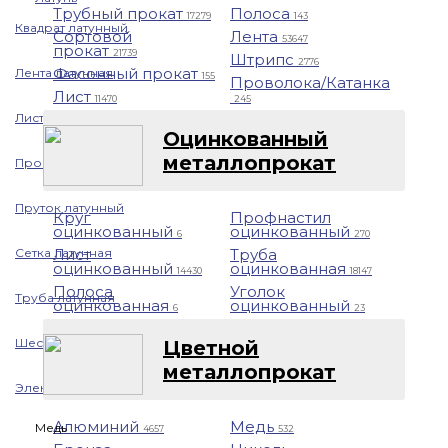
Трубный прокат
Полоса
17279
143
Квадрат латунный
Сортовой
Лента
53647
прокат
21739
Штрипс
2776
Фасонный прокат
Лента латунная
155
Проволока/Катанка
Лист
11470
245
Лист/Плита латунная
Оцинкованный
металлопрокат
Проволока латунная
Пруток латунный
Круг
Профнастил
оцинкованный
оцинкованный
6
270
Сетка латунная
Лист
Труба
оцинкованный
оцинкованная
14430
18147
Полоса
Уголок
Труба латунная
оцинкованная
оцинкованный
6
23
Шестигранник латунный
Цветной
металлопрокат
Электрод латунный
Алюминий
Медь
Медь
4657
532