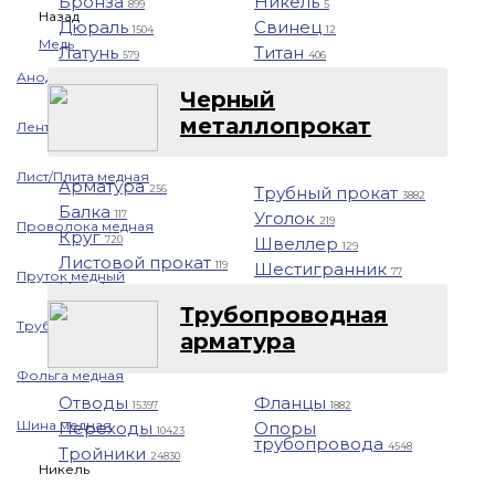
Бронза
Никель
899
5
Назад
Дюраль
Свинец
1504
12
Медь
Латунь
Титан
579
406
Аноды медные
Черный
металлопрокат
Лента медная
Лист/Плита медная
Арматура
Трубный прокат
256
3882
Балка
Уголок
117
219
Проволока медная
Круг
Швеллер
720
129
Листовой прокат
Шестигранник
119
77
Пруток медный
Профнастил
1401
Трубопроводная
Труба медная
арматура
Фольга медная
Отводы
Фланцы
15397
1882
Шина медная
Переходы
Опоры
10423
трубопровода
4548
Тройники
24830
Никель