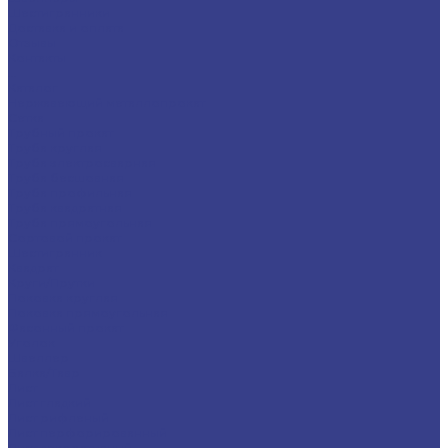
Шестигранники
Доставка и оплата
Отзывы
Контакты
...
Каталог
Нержавеющий металлопрокат
Сетка
Трубный прокат
Труба круглая
Труба электросварная
Труба бесшовная
Труба профильная
Труба квадратная
Труба прямоугольная
Сортовой прокат
Шестигранник
Квадрат
Круги/Прутки
Поковка круглая
Поковка прямоугольная
Фасонный прокат
Уголок
Швеллер
Балка/Тавр
Лист
Лист гладкий
Лист рифленый
Лист перфорированный
Лист декоративный