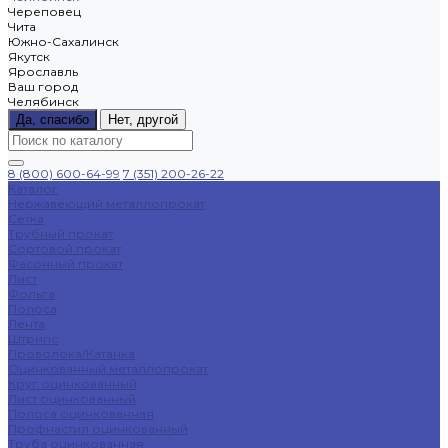
Череповец
Чита
Южно-Сахалинск
Якутск
Ярославль
Ваш город
Челябинск
Да, спасибо
Нет, другой
8 (800) 600-64-99
7 (351) 200-26-22
Каталог
Нержавеющий металлопрокат
Сетка
Трубный прокат
Сортовой прокат
Фасонный прокат
Лист
Фольга
Полоса
Лента
Штрипс
Проволока/Катанка
Оцинкованный металлопрокат
Круг оцинкованный
Лист оцинкованный
Полоса оцинкованная
Профнастил оцинкованный
Труба оцинкованная