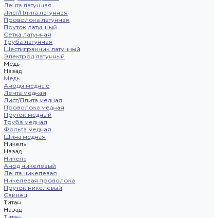
Лента латунная
Лист/Плита латунная
Проволока латунная
Пруток латунный
Сетка латунная
Труба латунная
Шестигранник латунный
Электрод латунный
Медь
Назад
Медь
Аноды медные
Лента медная
Лист/Плита медная
Проволока медная
Пруток медный
Труба медная
Фольга медная
Шина медная
Никель
Назад
Никель
Анод никелевый
Лента никелевая
Никелевая проволока
Пруток никелевый
Свинец
Титан
Назад
Титан