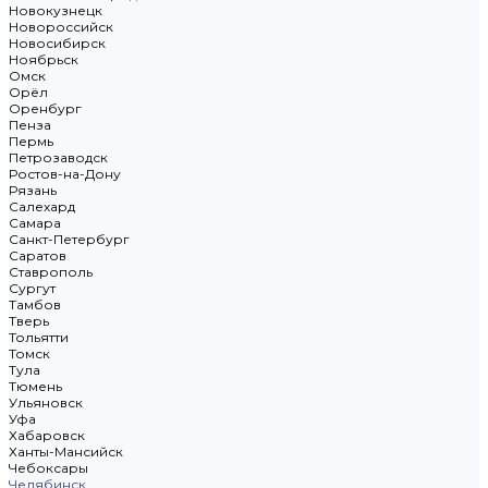
Новокузнецк
Новороссийск
Новосибирск
Ноябрьск
Омск
Орёл
Оренбург
Пенза
Пермь
Петрозаводск
Ростов-на-Дону
Рязань
Салехард
Самара
Санкт-Петербург
Саратов
Ставрополь
Сургут
Тамбов
Тверь
Тольятти
Томск
Тула
Тюмень
Ульяновск
Уфа
Хабаровск
Ханты-Мансийск
Чебоксары
Челябинск