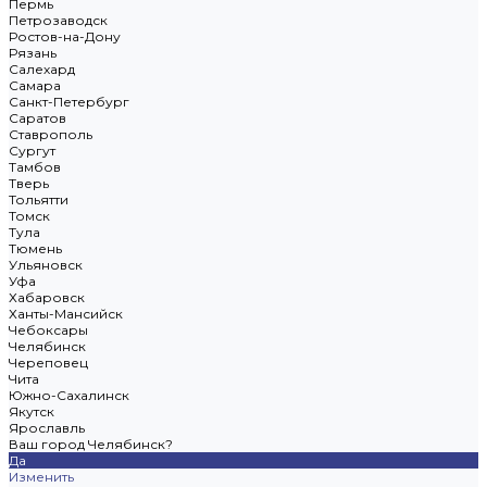
Пермь
Петрозаводск
Ростов-на-Дону
Рязань
Салехард
Самара
Санкт-Петербург
Саратов
Ставрополь
Сургут
Тамбов
Тверь
Тольятти
Томск
Тула
Тюмень
Ульяновск
Уфа
Хабаровск
Ханты-Мансийск
Чебоксары
Челябинск
Череповец
Чита
Южно-Сахалинск
Якутск
Ярославль
Ваш город Челябинск?
Да
Изменить