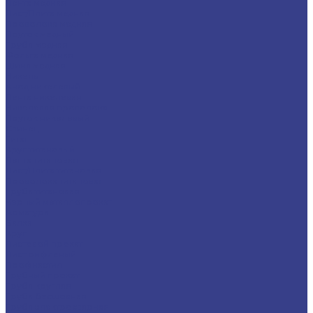
Лента медная
Лист/Плита медная
Проволока медная
Пруток медный
Труба медная
Фольга медная
Шина медная
Никель
Анод никелевый
Лента никелевая
Никелевая проволока
Пруток никелевый
Свинец
Титан
Круг титановый
Лента титановая
Лист/Плита титановая
Проволока титановая
Труба титановая
Черный металлопрокат
Арматура
Балка
Круг
Листовой прокат
Лист рифленый
Профнастил
Трубный прокат
Труба круглая
Труба бесшовная
Труба электросварная