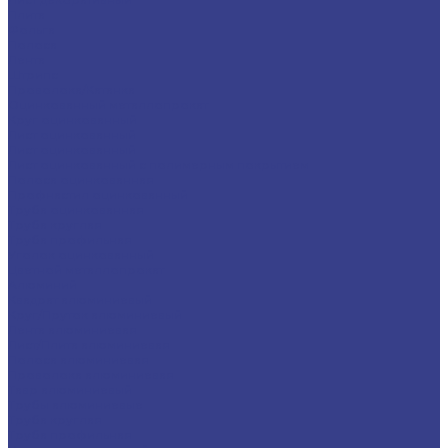
Плита
Фольга
Полоса
Лента
Штрипс
Проволока/Катанка
Оцинкованный металлопрокат
Круг оцинкованный
Лист оцинкованный
Лист оцинкованный
Лист оцинкованный с полимерным покрытием
Полоса оцинкованная
Профнастил оцинкованный
Труба оцинкованная
Труба круглая
Труба профильная
Уголок оцинкованный
Цветной металлопрокат
Алюминий
Квадрат алюминиевый
Круг/Пруток алюминиевый
Лента алюминиевая
Лист/Плита алюминиевая
Полоса алюминиевая
Проволока алюминиевая
Тавр алюминиевый
Трубы алюминиевые
Труба круглая
Труба профильная