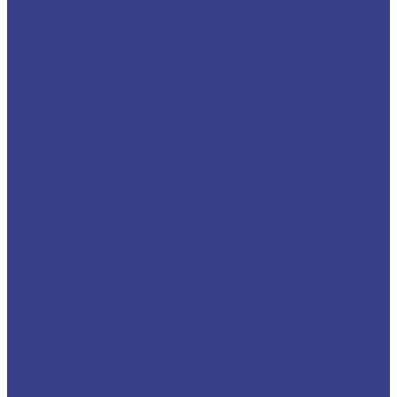
Уголок алюминиевый
Швеллер алюминиевый
Шестигранник алюминиевый
Шина алюминиевая
Бронза
Круг/Пруток бронзовый
Лента бронзовая
Полоса бронзовая
Проволока бронзовая
Труба бронзовая
Шестигранник бронзовый
Электрод бронзовый
Дюраль
Лист/Плита дюралевая
Пруток дюралевый
Труба дюралевая
Уголок дюралевый
Шестигранник дюралевый
Латунь
Квадрат латунный
Лента латунная
Лист/Плита латунная
Проволока латунная
Пруток латунный
Сетка латунная
Труба латунная
Шестигранник латунный
Электрод латунный
Медь
Аноды медные