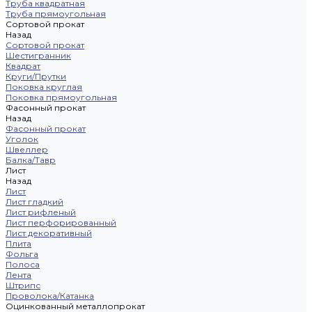
Труба квадратная
Труба прямоугольная
Сортовой прокат
Назад
Сортовой прокат
Шестигранник
Квадрат
Круги/Прутки
Поковка круглая
Поковка прямоугольная
Фасонный прокат
Назад
Фасонный прокат
Уголок
Швеллер
Балка/Тавр
Лист
Назад
Лист
Лист гладкий
Лист рифленый
Лист перфорированный
Лист декоративный
Плита
Фольга
Полоса
Лента
Штрипс
Проволока/Катанка
Оцинкованный металлопрокат