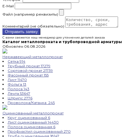
E-Mail
Файл (например реквизиты)
Комментарий (не обязательно)
Отправить заявку
С вами свяжется наш менеджер для уточнения деталей заказа
Каталог металлопроката и трубопроводной арматуры
Обновлен 06.08.2026
Нержавеющий металлопрокат
Сетка
914
Трубный прокат
17279
Сортовой прокат
21739
Фасонный прокат
155
Лист
11470
Фольга
13
Полоса
143
Лента
53647
Штрипс
2776
Проволока/Катанка
245
Оцинкованный металлопрокат
Круг оцинкованный
6
Лист оцинкованный
14430
Полоса оцинкованная
6
Профнастил оцинкованный
270
Труба оцинкованная
18147