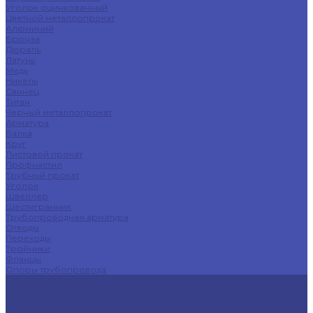
Уголок оцинкованный
Цветной металлопрокат
Алюминий
Бронза
Дюраль
Латунь
Медь
Никель
Свинец
Титан
Черный металлопрокат
Арматура
Балка
Круг
Листовой прокат
Профнастил
Трубный прокат
Уголок
Швеллер
Шестигранник
Трубопроводная арматура
Отводы
Переходы
Тройники
Фланцы
Опоры трубопровода
Спецпредложения
Листы нержавеющие
Труба профильная
Швеллеры