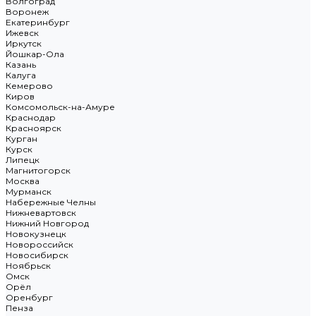
Волгоград
Воронеж
Екатеринбург
Ижевск
Иркутск
Йошкар-Ола
Казань
Калуга
Кемерово
Киров
Комсомольск-на-Амуре
Краснодар
Красноярск
Курган
Курск
Липецк
Магнитогорск
Москва
Мурманск
Набережные Челны
Нижневартовск
Нижний Новгород
Новокузнецк
Новороссийск
Новосибирск
Ноябрьск
Омск
Орёл
Оренбург
Пенза