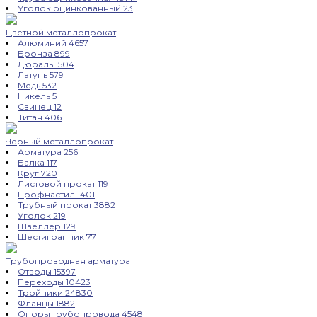
Уголок оцинкованный
23
Цветной металлопрокат
Алюминий
4657
Бронза
899
Дюраль
1504
Латунь
579
Медь
532
Никель
5
Свинец
12
Титан
406
Черный металлопрокат
Арматура
256
Балка
117
Круг
720
Листовой прокат
119
Профнастил
1401
Трубный прокат
3882
Уголок
219
Швеллер
129
Шестигранник
77
Трубопроводная арматура
Отводы
15397
Переходы
10423
Тройники
24830
Фланцы
1882
Опоры трубопровода
4548