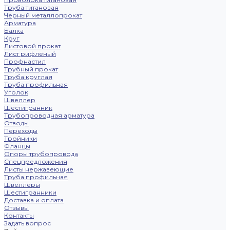
Труба титановая
Черный металлопрокат
Арматура
Балка
Круг
Листовой прокат
Лист рифленый
Профнастил
Трубный прокат
Труба круглая
Труба профильная
Уголок
Швеллер
Шестигранник
Трубопроводная арматура
Отводы
Переходы
Тройники
Фланцы
Опоры трубопровода
Спецпредложения
Листы нержавеющие
Труба профильная
Швеллеры
Шестигранники
Доставка и оплата
Отзывы
Контакты
Задать вопрос