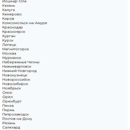
Йошкар-Ола
Казань
Калуга
Кемерово
Киров
Комсомольск-на-Амуре
Краснодар
Красноярск
Курган
Курск
Липецк
Магнитогорск
Москва
Мурманск
Набережные Челны
Нижневартовск
Нижний Новгород
Новокузнецк
Новороссийск
Новосибирск
Ноябрьск
Омск
Орёл
Оренбург
Пенза
Пермь
Петрозаводск
Ростов-на-Дону
Рязань
Салехард