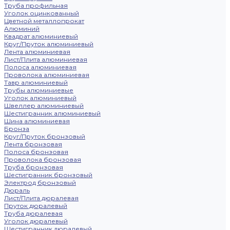
Труба профильная
Уголок оцинкованный
Цветной металлопрокат
Алюминий
Квадрат алюминиевый
Круг/Пруток алюминиевый
Лента алюминиевая
Лист/Плита алюминиевая
Полоса алюминиевая
Проволока алюминиевая
Тавр алюминиевый
Трубы алюминиевые
Уголок алюминиевый
Швеллер алюминиевый
Шестигранник алюминиевый
Шина алюминиевая
Бронза
Круг/Пруток бронзовый
Лента бронзовая
Полоса бронзовая
Проволока бронзовая
Труба бронзовая
Шестигранник бронзовый
Электрод бронзовый
Дюраль
Лист/Плита дюралевая
Пруток дюралевый
Труба дюралевая
Уголок дюралевый
Шестигранник дюралевый