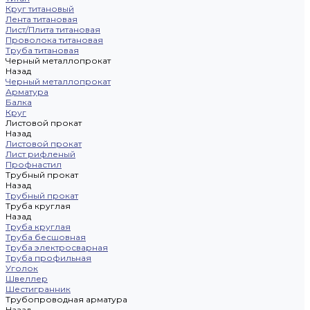
Круг титановый
Лента титановая
Лист/Плита титановая
Проволока титановая
Труба титановая
Черный металлопрокат
Назад
Черный металлопрокат
Арматура
Балка
Круг
Листовой прокат
Назад
Листовой прокат
Лист рифленый
Профнастил
Трубный прокат
Назад
Трубный прокат
Труба круглая
Назад
Труба круглая
Труба бесшовная
Труба электросварная
Труба профильная
Уголок
Швеллер
Шестигранник
Трубопроводная арматура
Назад