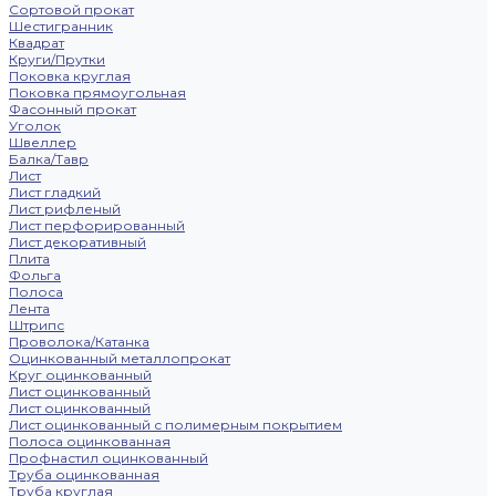
Сортовой прокат
Шестигранник
Квадрат
Круги/Прутки
Поковка круглая
Поковка прямоугольная
Фасонный прокат
Уголок
Швеллер
Балка/Тавр
Лист
Лист гладкий
Лист рифленый
Лист перфорированный
Лист декоративный
Плита
Фольга
Полоса
Лента
Штрипс
Проволока/Катанка
Оцинкованный металлопрокат
Круг оцинкованный
Лист оцинкованный
Лист оцинкованный
Лист оцинкованный с полимерным покрытием
Полоса оцинкованная
Профнастил оцинкованный
Труба оцинкованная
Труба круглая