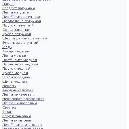
Латунь
Квадрат латунный
Лента латунная
Лист/Плита латунная
Проволока латунная
Пруток латунный
Сетка латунная
Труба латунная
Шестигранник латунный
Электрод латунный
Медь
Аноды медные
Лента медная
Лист/Плита медная
Проволока медная
Пруток медный
Труба медная
Фольга медная
Шина медная
Никель
Анод никелевый
Лента никелевая
Никелевая проволока
Пруток никелевый
Свинец
Титан
Круг титановый
Лента титановая
Лист/Плита титановая
Проволока титановая