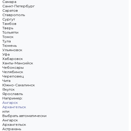
Самара
Санкт-Петербург
Саратов
Ставрополь
Сургут
Тамбов
Тверь
Тольятти
Томск
Тула
Тюмень
Ульяновск
Уфа
Хабаровск
Ханты-Мансийск
Чебоксары
Челябинск
Череповец
Чита
Южно-Сахалинск
Якутск
Ярославль
Например:
Ангарск
Архангельск
или
Выбрать автоматически
Ангарск
Архангельск
Астрахань