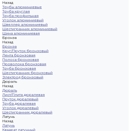
Назад
Трубы алюминиевые
Труба круглая
Труба профильная
Уголок алюминиевый
Швеллер алюминиевый
Шестигранник алюминиевый
Шина алюминиевая
Бронза
Назад
Бронза
Круг/Пруток бронзовый
Лента бронзовая
Полоса бронзовая
Проволока бронзовая
Труба бронзовая
Шестигранник бронзовый
Электрод бронзовый
Дюраль
Назад
Дюраль
Лист/Плита дюралевая
Пруток дюралевый
Труба дюралевая
Уголок дюралевый
Шестигранник дюралевый
Латунь
Назад
Латунь
Квадрат латунный