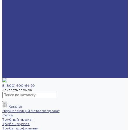
Труба профильная
Уголок
Швеллер
Шестигранник
Трубопроводная арматура
Отводы
Переходы
Тройники
Фланцы
Опоры трубопровода
Спецпредложения
Листы нержавеющие
Труба профильная
Швеллеры
Шестигранники
Доставка и оплата
Отзывы
Контакты
8 (800) 600-64-99
Заказать звонок
Каталог
Нержавеющий металлопрокат
Сетка
Трубный прокат
Труба круглая
Труба профильная