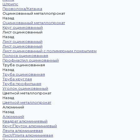
Штрипс
Проволока/Катанка
Оцинкованный металлопрокат
Назад
Оцинкованный металлопрокат
Круг оцинкованный
Лист оцинкованный
Назад
Лист оцинкованный
Лист оцинкованный
Лист оцинкованный с полимерным покрытием
Полоса оцинкованная
Профнастил оцинкованный
Труба оцинкованная
Назад
Труба оцинкованная
Труба круглая
Труба профильная
Уголок оцинкованный
Цветной металлопрокат
Назад
Цветной металлопрокат
Алюминий
Назад
Алюминий
Квадрат алюминиевый
Круг/Пруток алюминиевый
Лента алюминиевая
Лист/Плита алюминиевая
Полоса алюминиевая