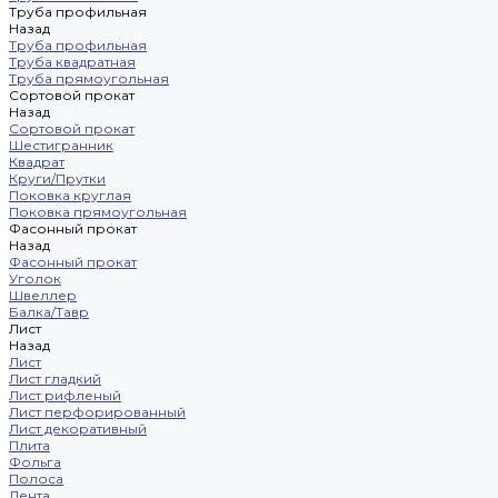
Труба профильная
Назад
Труба профильная
Труба квадратная
Труба прямоугольная
Сортовой прокат
Назад
Сортовой прокат
Шестигранник
Квадрат
Круги/Прутки
Поковка круглая
Поковка прямоугольная
Фасонный прокат
Назад
Фасонный прокат
Уголок
Швеллер
Балка/Тавр
Лист
Назад
Лист
Лист гладкий
Лист рифленый
Лист перфорированный
Лист декоративный
Плита
Фольга
Полоса
Лента