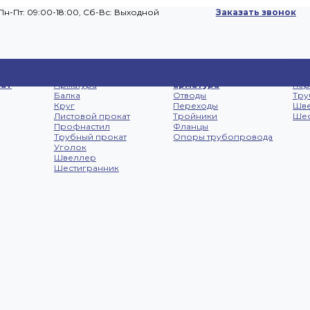
Пн-Пт: 09:00-18:00, Cб-Вс: Выходной
Заказать звонок
Сп
Черный металлопрокат
Трубопроводная
Лис
ат
Арматура
арматура
не
Балка
Отводы
Тру
Круг
Переходы
Шв
Листовой прокат
Тройники
Шес
Профнастил
Фланцы
Трубный прокат
Опоры трубопровода
Уголок
Швеллер
Шестигранник