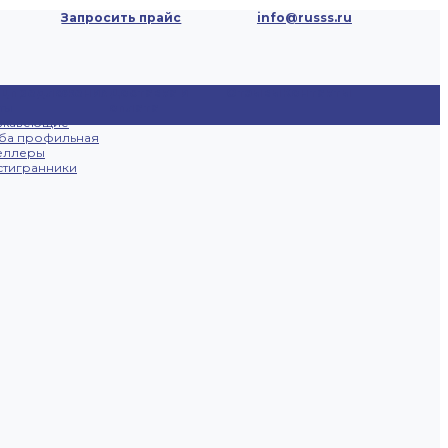
Запросить прайс
info@russs.ru
ецпредложения
Доставка и
Отзывы
Контакты
ты
оплата
ржавеющие
ба профильная
еллеры
тигранники