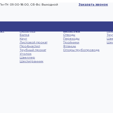
Пн-Пт: 09:00-18:00, Cб-Вс: Выходной
Заказать звонок
Сп
Черный металлопрокат
Трубопроводная
Лис
ат
Арматура
арматура
не
Балка
Отводы
Тру
Круг
Переходы
Шв
Листовой прокат
Тройники
Шес
Профнастил
Фланцы
Трубный прокат
Опоры трубопровода
Уголок
Швеллер
Шестигранник