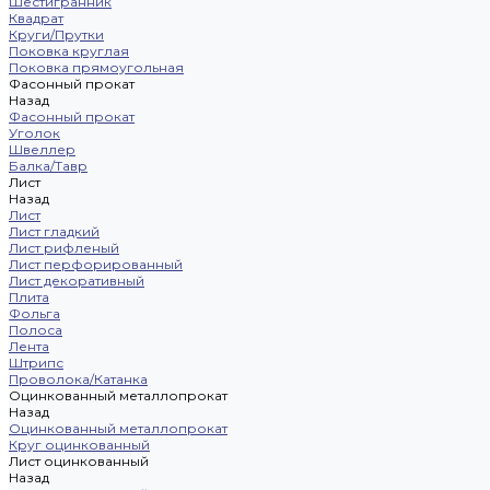
Шестигранник
Квадрат
Круги/Прутки
Поковка круглая
Поковка прямоугольная
Фасонный прокат
Назад
Фасонный прокат
Уголок
Швеллер
Балка/Тавр
Лист
Назад
Лист
Лист гладкий
Лист рифленый
Лист перфорированный
Лист декоративный
Плита
Фольга
Полоса
Лента
Штрипс
Проволока/Катанка
Оцинкованный металлопрокат
Назад
Оцинкованный металлопрокат
Круг оцинкованный
Лист оцинкованный
Назад