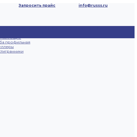
Запросить прайс
info@russs.ru
ецпредложения
Доставка и
Отзывы
Контакты
ты
оплата
ржавеющие
ба профильная
еллеры
тигранники