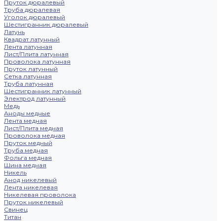
Пруток дюралевый
Труба дюралевая
Уголок дюралевый
Шестигранник дюралевый
Латунь
Квадрат латунный
Лента латунная
Лист/Плита латунная
Проволока латунная
Пруток латунный
Сетка латунная
Труба латунная
Шестигранник латунный
Электрод латунный
Медь
Аноды медные
Лента медная
Лист/Плита медная
Проволока медная
Пруток медный
Труба медная
Фольга медная
Шина медная
Никель
Анод никелевый
Лента никелевая
Никелевая проволока
Пруток никелевый
Свинец
Титан