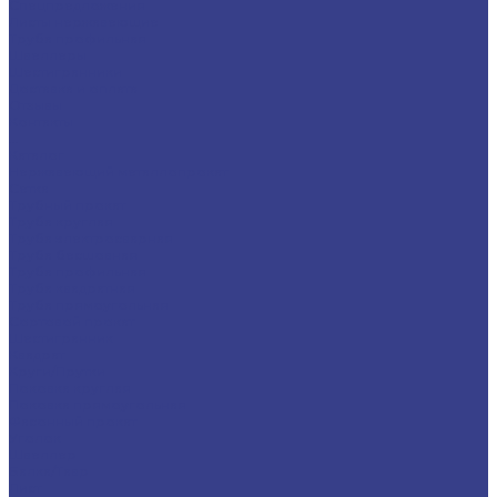
Спецпредложения
Листы нержавеющие
Труба профильная
Швеллеры
Шестигранники
Доставка и оплата
Отзывы
Контакты
...
Каталог
Нержавеющий металлопрокат
Сетка
Трубный прокат
Труба круглая
Труба электросварная
Труба бесшовная
Труба профильная
Труба квадратная
Труба прямоугольная
Сортовой прокат
Шестигранник
Квадрат
Круги/Прутки
Поковка круглая
Поковка прямоугольная
Фасонный прокат
Уголок
Швеллер
Балка/Тавр
Лист