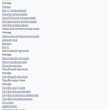
Назад
Титан
Круг титановый
Лента титановая
Лист/Плита титановая
Проволока титановая
Труба титановая
Черный металлопрокат
Назад
Черный металлопрокат
Арматура
Балка
Круг
Листовой прокат
Назад
Листовой прокат
Лист рифленый
Профнастил
Трубный прокат
Назад
Трубный прокат
Труба круглая
Назад
Труба круглая
Труба бесшовная
Труба электросварная
Труба профильная
Уголок
Швеллер
Шестигранник