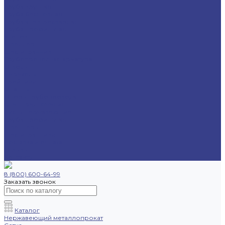
Труба круглая
Труба бесшовная
Труба электросварная
Труба профильная
Уголок
Швеллер
Шестигранник
Трубопроводная арматура
Отводы
Переходы
Тройники
Фланцы
Опоры трубопровода
Спецпредложения
Листы нержавеющие
Труба профильная
Швеллеры
Шестигранники
Доставка и оплата
Отзывы
Контакты
8 (800) 600-64-99
Заказать звонок
Каталог
Нержавеющий металлопрокат