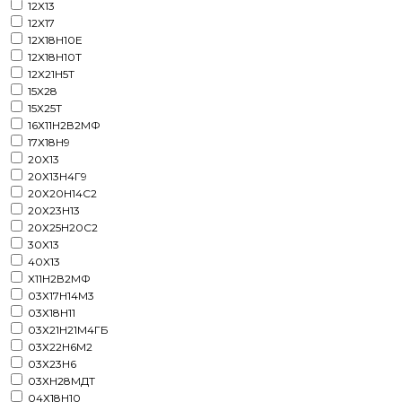
12X13
12X17
12X18H10E
12X18H10T
12X21H5T
15X28
15Х25Т
16Х11Н2В2МФ
17Х18Н9
20X13
20Х13Н4Г9
20Х20Н14C2
20Х23Н13
20Х25Н20С2
30X13
40X13
X11Н2В2МФ
03Х17Н14М3
03Х18Н11
03Х21Н21М4ГБ
03Х22Н6М2
03Х23Н6
03ХН28МДТ
04Х18Н10