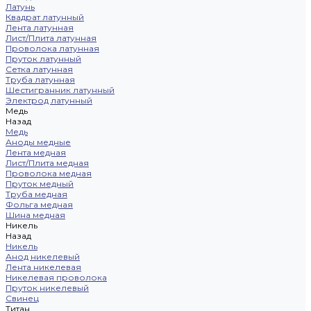
Латунь
Квадрат латунный
Лента латунная
Лист/Плита латунная
Проволока латунная
Пруток латунный
Сетка латунная
Труба латунная
Шестигранник латунный
Электрод латунный
Медь
Назад
Медь
Аноды медные
Лента медная
Лист/Плита медная
Проволока медная
Пруток медный
Труба медная
Фольга медная
Шина медная
Никель
Назад
Никель
Анод никелевый
Лента никелевая
Никелевая проволока
Пруток никелевый
Свинец
Титан