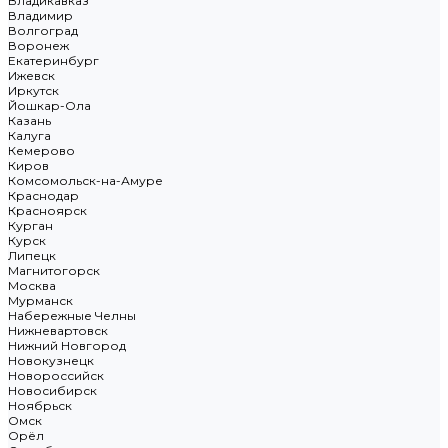
Владикавказ
Владимир
Волгоград
Воронеж
Екатеринбург
Ижевск
Иркутск
Йошкар-Ола
Казань
Калуга
Кемерово
Киров
Комсомольск-на-Амуре
Краснодар
Красноярск
Курган
Курск
Липецк
Магнитогорск
Москва
Мурманск
Набережные Челны
Нижневартовск
Нижний Новгород
Новокузнецк
Новороссийск
Новосибирск
Ноябрьск
Омск
Орёл