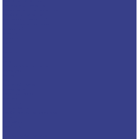
Лист оцинкованный
Полоса оцинкованная
Профнастил оцинкованный
Труба оцинкованная
Уголок оцинкованный
Цветной металлопрокат
Алюминий
Бронза
Дюраль
Латунь
Медь
Никель
Свинец
Титан
Черный металлопрокат
Арматура
Балка
Круг
Листовой прокат
Профнастил
Трубный прокат
Уголок
Швеллер
Шестигранник
Трубопроводная арматура
Отводы
Переходы
Тройники
Фланцы
Опоры трубопровода