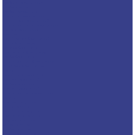
Трубы алюминиевые
Труба круглая
Труба профильная
Уголок алюминиевый
Швеллер алюминиевый
Шестигранник алюминиевый
Шина алюминиевая
Бронза
Круг/Пруток бронзовый
Лента бронзовая
Полоса бронзовая
Проволока бронзовая
Труба бронзовая
Шестигранник бронзовый
Электрод бронзовый
Дюраль
Лист/Плита дюралевая
Пруток дюралевый
Труба дюралевая
Уголок дюралевый
Шестигранник дюралевый
Латунь
Квадрат латунный
Лента латунная
Лист/Плита латунная
Проволока латунная
Пруток латунный
Сетка латунная
Труба латунная
Шестигранник латунный