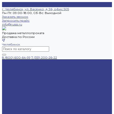
г. Челябинск, ул. Васенко, д. 96, офис 505
Пн-Пт: 09:00-18:00, Cб-Вс: Выходной
Заказать звонок
Запросить прайс
info@russs.ru
Продажа металлопроката
Доставка по России
Челябинск
8 (800) 600-64-99
7 (351) 200-26-22
Каталог
Нержавеющий металлопрокат
Сетка
Трубный прокат
Сортовой прокат
Фасонный прокат
Лист
Фольга
Полоса
Лента
Штрипс
Проволока/Катанка
Оцинкованный металлопрокат
Круг оцинкованный