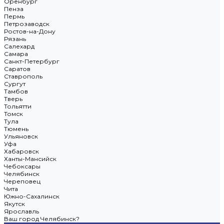
Оренбург
Пенза
Пермь
Петрозаводск
Ростов-на-Дону
Рязань
Салехард
Самара
Санкт-Петербург
Саратов
Ставрополь
Сургут
Тамбов
Тверь
Тольятти
Томск
Тула
Тюмень
Ульяновск
Уфа
Хабаровск
Ханты-Мансийск
Чебоксары
Челябинск
Череповец
Чита
Южно-Сахалинск
Якутск
Ярославль
Ваш город Челябинск?