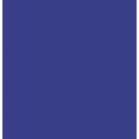
Лист гладкий
Лист рифленый
Лист перфорированный
Лист декоративный
Плита
Фольга
Полоса
Лента
Штрипс
Проволока/Катанка
Оцинкованный металлопрокат
Круг оцинкованный
Лист оцинкованный
Лист оцинкованный
Лист оцинкованный с полимерным покрытием
Полоса оцинкованная
Профнастил оцинкованный
Труба оцинкованная
Труба круглая
Труба профильная
Уголок оцинкованный
Цветной металлопрокат
Алюминий
Квадрат алюминиевый
Круг/Пруток алюминиевый
Лента алюминиевая
Лист/Плита алюминиевая
Полоса алюминиевая
Проволока алюминиевая
Тавр алюминиевый