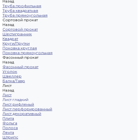
Назад
Труба профильная
Труба квадратная
Труба прямоугольная
Сортовой прокат
Назад
Сортовой прокат
Шестигранник
Квадрат
Круги/Прутки
Поковка круглая
Поковка прямоугольная
Фасонный прокат
Назад
Фасонный прокат
Уголок
Швеллер
Балка/Тавр
Лист
Назад
Лист
Лист гладкий
Лист рифленый
Лист перфорированный
Лист декоративный
Плита
Фольга
Полоса
Лента
Штрипс