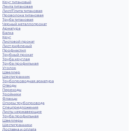
Круг титановый
Лента титановая
Лист/Плита титановая
Проволока титановая
Труба титановая
Черный металлопрокат
Арматура
Балка
Круг
Листовой прокат
Лист рифленый
Профнастил
Трубный прокат
Труба круглая
Труба профильная
Уголок
Швеллер
Шестигранник
Трубопроводная арматура
Отводы
Переходы
Тройники
Фланцы
Опоры трубопровода
Спецпредложения
Листы нержавеющие
Труба профильная
Швеллеры
Шестигранники
Доставка и оплата