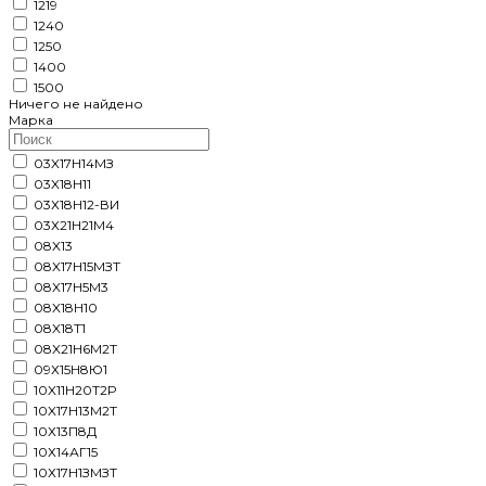
1219
1240
1250
1400
1500
Ничего не найдено
Марка
03X17H14МЗ
03X18H11
03Х18Н12-ВИ
03Х21Н21М4
08X13
08X17H15МЗТ
08X17H5M3
08X18H10
08X18T1
08X21Н6М2Т
09Х15Н8Ю1
10X11Н20Т2Р
10X17H13M2T
10Х13П8Д
10Х14АГ15
10Х17Н1ЗМЗТ