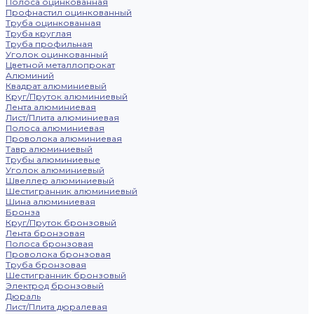
Полоса оцинкованная
Профнастил оцинкованный
Труба оцинкованная
Труба круглая
Труба профильная
Уголок оцинкованный
Цветной металлопрокат
Алюминий
Квадрат алюминиевый
Круг/Пруток алюминиевый
Лента алюминиевая
Лист/Плита алюминиевая
Полоса алюминиевая
Проволока алюминиевая
Тавр алюминиевый
Трубы алюминиевые
Уголок алюминиевый
Швеллер алюминиевый
Шестигранник алюминиевый
Шина алюминиевая
Бронза
Круг/Пруток бронзовый
Лента бронзовая
Полоса бронзовая
Проволока бронзовая
Труба бронзовая
Шестигранник бронзовый
Электрод бронзовый
Дюраль
Лист/Плита дюралевая