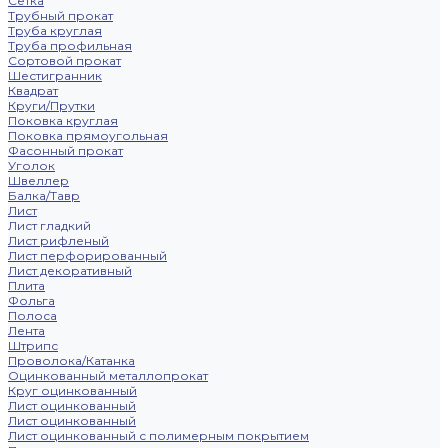
Сетка
Трубный прокат
Труба круглая
Труба профильная
Сортовой прокат
Шестигранник
Квадрат
Круги/Прутки
Поковка круглая
Поковка прямоугольная
Фасонный прокат
Уголок
Швеллер
Балка/Тавр
Лист
Лист гладкий
Лист рифленый
Лист перфорированный
Лист декоративный
Плита
Фольга
Полоса
Лента
Штрипс
Проволока/Катанка
Оцинкованный металлопрокат
Круг оцинкованный
Лист оцинкованный
Лист оцинкованный
Лист оцинкованный с полимерным покрытием