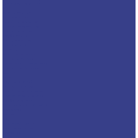
Электрод латунный
Медь
Аноды медные
Лента медная
Лист/Плита медная
Проволока медная
Пруток медный
Труба медная
Фольга медная
Шина медная
Никель
Анод никелевый
Лента никелевая
Никелевая проволока
Пруток никелевый
Свинец
Титан
Круг титановый
Лента титановая
Лист/Плита титановая
Проволока титановая
Труба титановая
Черный металлопрокат
Арматура
Балка
Круг
Листовой прокат
Лист рифленый
Профнастил
Трубный прокат