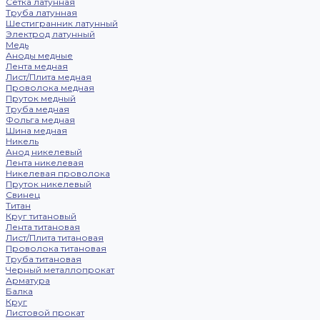
Сетка латунная
Труба латунная
Шестигранник латунный
Электрод латунный
Медь
Аноды медные
Лента медная
Лист/Плита медная
Проволока медная
Пруток медный
Труба медная
Фольга медная
Шина медная
Никель
Анод никелевый
Лента никелевая
Никелевая проволока
Пруток никелевый
Свинец
Титан
Круг титановый
Лента титановая
Лист/Плита титановая
Проволока титановая
Труба титановая
Черный металлопрокат
Арматура
Балка
Круг
Листовой прокат