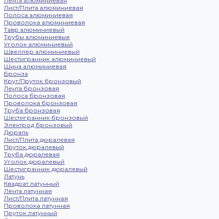
Лента алюминиевая
Лист/Плита алюминиевая
Полоса алюминиевая
Проволока алюминиевая
Тавр алюминиевый
Трубы алюминиевые
Уголок алюминиевый
Швеллер алюминиевый
Шестигранник алюминиевый
Шина алюминиевая
Бронза
Круг/Пруток бронзовый
Лента бронзовая
Полоса бронзовая
Проволока бронзовая
Труба бронзовая
Шестигранник бронзовый
Электрод бронзовый
Дюраль
Лист/Плита дюралевая
Пруток дюралевый
Труба дюралевая
Уголок дюралевый
Шестигранник дюралевый
Латунь
Квадрат латунный
Лента латунная
Лист/Плита латунная
Проволока латунная
Пруток латунный