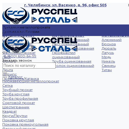
г. Челябинск, ул. Васенко, д. 96, офис 505
Каталог
Продажа металлопроката
Нержавеющий
Оцинкованный
Цветной
Доставка по России
металлопрокат
металлопрокат
металлопрок
Сетка
Круг оцинкованный
Алюминий
Челябинск
Трубный прокат
Лист оцинкованный
Бронза
Сортовой прокат
Полоса оцинкованная
Дюраль
Фасонный прокат
Профнастил
Латунь
8 (800) 600-64-99
Лист
оцинкованный
Медь
Заказать звонок
Фольга
Труба оцинкованная
Никель
Полоса
Уголок оцинкованный
Свинец
Лента
Титан
Штрипс
Каталог
Проволока/Катанка
Нержавеющий металлопрокат
Сетка
Трубный прокат
Труба круглая
Труба профильная
Сортовой прокат
Шестигранник
Квадрат
Круги/Прутки
Поковка круглая
Поковка прямоугольная
Фасонный прокат