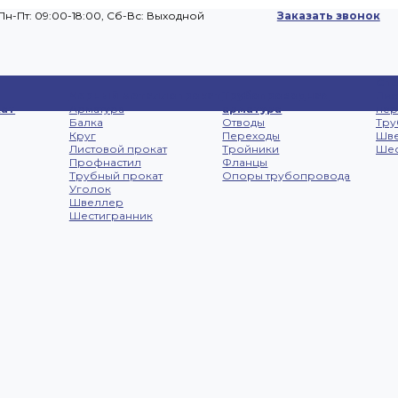
Пн-Пт: 09:00-18:00, Cб-Вс: Выходной
Заказать звонок
Сп
Черный металлопрокат
Трубопроводная
Лис
ат
Арматура
арматура
не
Балка
Отводы
Тру
Круг
Переходы
Шв
Листовой прокат
Тройники
Шес
Профнастил
Фланцы
Трубный прокат
Опоры трубопровода
Уголок
Швеллер
Шестигранник