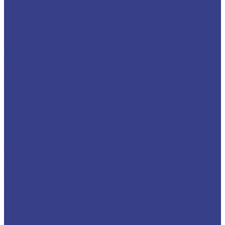
Спецпредложения
Листы нержавеющие
Труба профильная
Швеллеры
Шестигранники
Доставка и оплата
Отзывы
Контакты
...
Каталог
Нержавеющий металлопрокат
Сетка
Трубный прокат
Труба круглая
Труба электросварная
Труба бесшовная
Труба профильная
Труба квадратная
Труба прямоугольная
Сортовой прокат
Шестигранник
Квадрат
Круги/Прутки
Поковка круглая
Поковка прямоугольная
Фасонный прокат
Уголок
Швеллер
Балка/Тавр
Лист