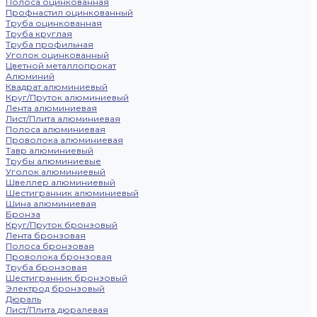
Полоса оцинкованная
Профнастил оцинкованный
Труба оцинкованная
Труба круглая
Труба профильная
Уголок оцинкованный
Цветной металлопрокат
Алюминий
Квадрат алюминиевый
Круг/Пруток алюминиевый
Лента алюминиевая
Лист/Плита алюминиевая
Полоса алюминиевая
Проволока алюминиевая
Тавр алюминиевый
Трубы алюминиевые
Уголок алюминиевый
Швеллер алюминиевый
Шестигранник алюминиевый
Шина алюминиевая
Бронза
Круг/Пруток бронзовый
Лента бронзовая
Полоса бронзовая
Проволока бронзовая
Труба бронзовая
Шестигранник бронзовый
Электрод бронзовый
Дюраль
Лист/Плита дюралевая