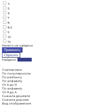
4
5
6
7
8
8,5
9
10
14
Ничего не найдено
Найдено:
Показать
Сортировка
По популярности
По рейтингу
По алфавиту
От А до Я
По алфавиту
От Я до А
Сначала дешевле
Сначала дороже
Вид отображения