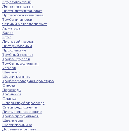
Круг титановый
Лента титановая
Лист/Плита титановая
Проволока титановая
Труба титановая
Черный металлопрокат
Арматура
Балка
Круг
Листовой прокат
Лист рифленый
Профнастил
Трубный прокат
Труба круглая
Труба профильная
Уголок
Швеллер
Шестигранник
Трубопроводная арматура
Отводы
Переходы
Тройники
Фланцы
Опоры трубопровода
Спецпредложения
Листы нержавеющие
Труба профильная
Швеллеры
Шестигранники
Доставка и оплата