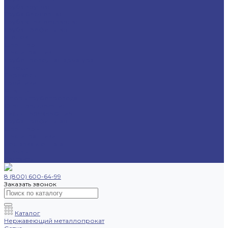
Труба круглая
Труба бесшовная
Труба электросварная
Труба профильная
Уголок
Швеллер
Шестигранник
Трубопроводная арматура
Отводы
Переходы
Тройники
Фланцы
Опоры трубопровода
Спецпредложения
Листы нержавеющие
Труба профильная
Швеллеры
Шестигранники
Доставка и оплата
Отзывы
Контакты
8 (800) 600-64-99
Заказать звонок
Каталог
Нержавеющий металлопрокат