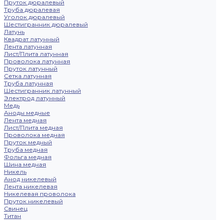
Пруток дюралевый
Труба дюралевая
Уголок дюралевый
Шестигранник дюралевый
Латунь
Квадрат латунный
Лента латунная
Лист/Плита латунная
Проволока латунная
Пруток латунный
Сетка латунная
Труба латунная
Шестигранник латунный
Электрод латунный
Медь
Аноды медные
Лента медная
Лист/Плита медная
Проволока медная
Пруток медный
Труба медная
Фольга медная
Шина медная
Никель
Анод никелевый
Лента никелевая
Никелевая проволока
Пруток никелевый
Свинец
Титан