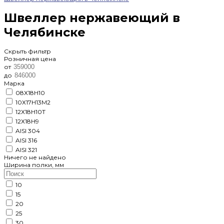
Швеллер нержавеющий в
Челябинске
Скрыть фильтр
Розничная цена
от
до
Марка
08Х18Н10
10Х17Н13М2
12Х18Н10Т
12Х18Н9
AISI 304
AISI 316
AISI 321
Ничего не найдено
Ширина полки, мм
10
15
20
25
30