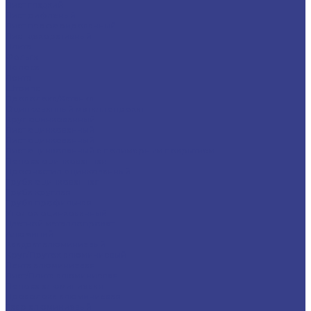
Лист гладкий
Лист рифленый
Лист перфорированный
Лист декоративный
Плита
Фольга
Полоса
Лента
Штрипс
Проволока/Катанка
Оцинкованный металлопрокат
Круг оцинкованный
Лист оцинкованный
Лист оцинкованный
Лист оцинкованный с полимерным покрытием
Полоса оцинкованная
Профнастил оцинкованный
Труба оцинкованная
Труба круглая
Труба профильная
Уголок оцинкованный
Цветной металлопрокат
Алюминий
Квадрат алюминиевый
Круг/Пруток алюминиевый
Лента алюминиевая
Лист/Плита алюминиевая
Полоса алюминиевая
Проволока алюминиевая
Тавр алюминиевый