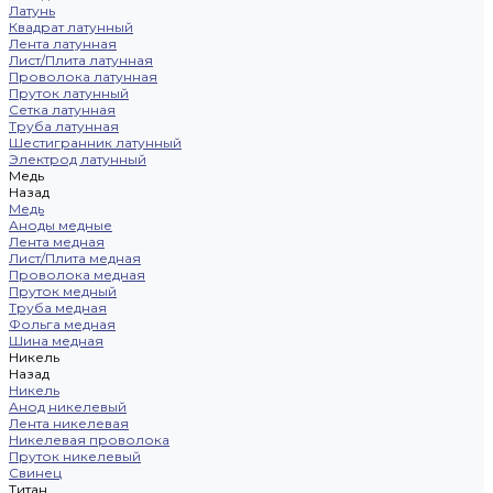
Латунь
Квадрат латунный
Лента латунная
Лист/Плита латунная
Проволока латунная
Пруток латунный
Сетка латунная
Труба латунная
Шестигранник латунный
Электрод латунный
Медь
Назад
Медь
Аноды медные
Лента медная
Лист/Плита медная
Проволока медная
Пруток медный
Труба медная
Фольга медная
Шина медная
Никель
Назад
Никель
Анод никелевый
Лента никелевая
Никелевая проволока
Пруток никелевый
Свинец
Титан