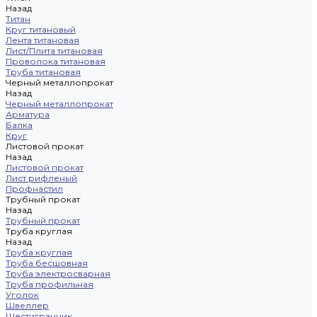
Назад
Титан
Круг титановый
Лента титановая
Лист/Плита титановая
Проволока титановая
Труба титановая
Черный металлопрокат
Назад
Черный металлопрокат
Арматура
Балка
Круг
Листовой прокат
Назад
Листовой прокат
Лист рифленый
Профнастил
Трубный прокат
Назад
Трубный прокат
Труба круглая
Назад
Труба круглая
Труба бесшовная
Труба электросварная
Труба профильная
Уголок
Швеллер
Шестигранник