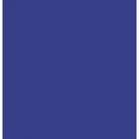
Трубы алюминиевые
Труба круглая
Труба профильная
Уголок алюминиевый
Швеллер алюминиевый
Шестигранник алюминиевый
Шина алюминиевая
Бронза
Круг/Пруток бронзовый
Лента бронзовая
Полоса бронзовая
Проволока бронзовая
Труба бронзовая
Шестигранник бронзовый
Электрод бронзовый
Дюраль
Лист/Плита дюралевая
Пруток дюралевый
Труба дюралевая
Уголок дюралевый
Шестигранник дюралевый
Латунь
Квадрат латунный
Лента латунная
Лист/Плита латунная
Проволока латунная
Пруток латунный
Сетка латунная
Труба латунная
Шестигранник латунный