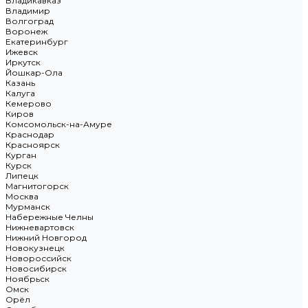
Владикавказ
Владимир
Волгоград
Воронеж
Екатеринбург
Ижевск
Иркутск
Йошкар-Ола
Казань
Калуга
Кемерово
Киров
Комсомольск-на-Амуре
Краснодар
Красноярск
Курган
Курск
Липецк
Магнитогорск
Москва
Мурманск
Набережные Челны
Нижневартовск
Нижний Новгород
Новокузнецк
Новороссийск
Новосибирск
Ноябрьск
Омск
Орёл