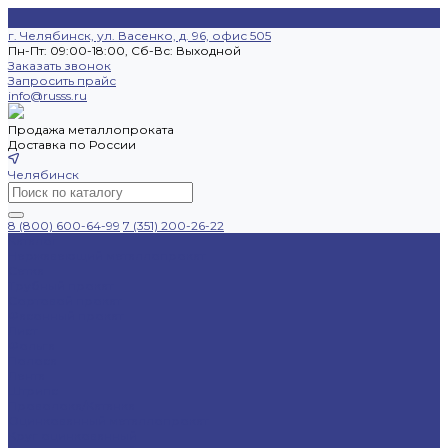
г. Челябинск, ул. Васенко, д. 96, офис 505
Пн-Пт: 09:00-18:00, Cб-Вс: Выходной
Заказать звонок
Запросить прайс
info@russs.ru
Продажа металлопроката
Доставка по России
Челябинск
8 (800) 600-64-99
7 (351) 200-26-22
Каталог
Нержавеющий металлопрокат
Сетка
Трубный прокат
Сортовой прокат
Фасонный прокат
Лист
Фольга
Полоса
Лента
Штрипс
Проволока/Катанка
Оцинкованный металлопрокат
Круг оцинкованный