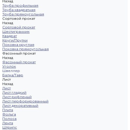
Назад
Труба профильная
Труба квадратная
Труба прямоугольная
Сортовой прокат
Назад
Сортовой прокат
Шестигранник
Квадрат
Круги/Прутки
Поковка круглая
Поковка прямоугольная
Фасонный прокат
Назад
Фасонный прокат
Уголок
Швеллер
Балка/Тавр
Лист
Назад
Лист
Лист гладкий
Лист рифленый
Лист перфорированный
Лист декоративный
Плита
Фольга
Полоса
Лента
Штрипс