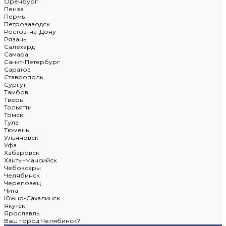
Оренбург
Пенза
Пермь
Петрозаводск
Ростов-на-Дону
Рязань
Салехард
Самара
Санкт-Петербург
Саратов
Ставрополь
Сургут
Тамбов
Тверь
Тольятти
Томск
Тула
Тюмень
Ульяновск
Уфа
Хабаровск
Ханты-Мансийск
Чебоксары
Челябинск
Череповец
Чита
Южно-Сахалинск
Якутск
Ярославль
Ваш город Челябинск?