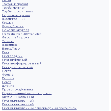
Сетка
Трубный прокат
Труба круглая
Труба профильная
Сортовой прокат
Шестигранник
Квадрат
Круги/Прутки
Поковка круглая
Поковка прямоугольная
Фасонный прокат
Уголок
Швеллер
Балка/Тавр
Лист
Лист гладкий
Лист рифленый
Лист перфорированный
Лист декоративный
Плита
Фольга
Полоса
Лента
Штрипс
Проволока/Катанка
Оцинкованный металлопрокат
Круг оцинкованный
Лист оцинкованный
Лист оцинкованный
Лист оцинкованный с полимерным покрытием