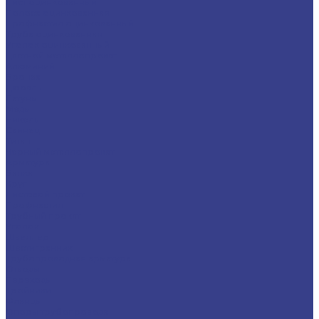
Лист оцинкованный
Полоса оцинкованная
Профнастил оцинкованный
Труба оцинкованная
Уголок оцинкованный
Цветной металлопрокат
Алюминий
Бронза
Дюраль
Латунь
Медь
Никель
Свинец
Титан
Черный металлопрокат
Арматура
Балка
Круг
Листовой прокат
Профнастил
Трубный прокат
Уголок
Швеллер
Шестигранник
Трубопроводная арматура
Отводы
Переходы
Тройники
Фланцы
Опоры трубопровода