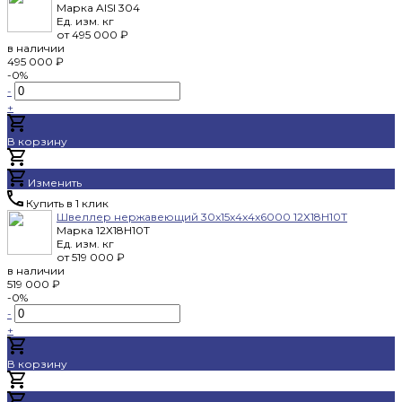
Марка
AISI 304
Ед. изм.
кг
от
495 000 ₽
в наличии
495 000 ₽
-0%
-
+
В корзину
Добавлено
Изменить
Купить в 1 клик
Швеллер нержавеющий 30x15x4x4x6000 12Х18Н10Т
Марка
12Х18Н10Т
Ед. изм.
кг
от
519 000 ₽
в наличии
519 000 ₽
-0%
-
+
В корзину
Добавлено