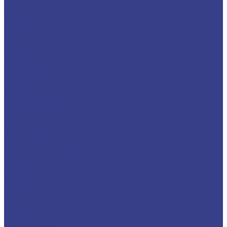
Электрод латунный
Медь
Аноды медные
Лента медная
Лист/Плита медная
Проволока медная
Пруток медный
Труба медная
Фольга медная
Шина медная
Никель
Анод никелевый
Лента никелевая
Никелевая проволока
Пруток никелевый
Свинец
Титан
Круг титановый
Лента титановая
Лист/Плита титановая
Проволока титановая
Труба титановая
Черный металлопрокат
Арматура
Балка
Круг
Листовой прокат
Лист рифленый
Профнастил
Трубный прокат