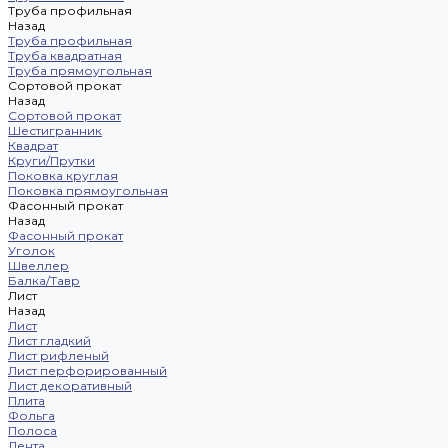
Труба профильная
Назад
Труба профильная
Труба квадратная
Труба прямоугольная
Сортовой прокат
Назад
Сортовой прокат
Шестигранник
Квадрат
Круги/Прутки
Поковка круглая
Поковка прямоугольная
Фасонный прокат
Назад
Фасонный прокат
Уголок
Швеллер
Балка/Тавр
Лист
Назад
Лист
Лист гладкий
Лист рифленый
Лист перфорированный
Лист декоративный
Плита
Фольга
Полоса
Лента