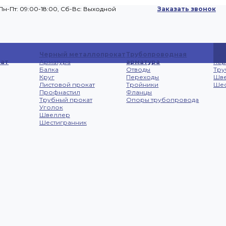
Пн-Пт: 09:00-18:00, Cб-Вс: Выходной
Заказать звонок
Сп
Черный металлопрокат
Трубопроводная
Лис
ат
Арматура
арматура
не
Балка
Отводы
Тру
Круг
Переходы
Шв
Листовой прокат
Тройники
Шес
Профнастил
Фланцы
Трубный прокат
Опоры трубопровода
Уголок
Швеллер
Шестигранник