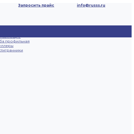
Запросить прайс
info@russs.ru
ецпредложения
Доставка и
Отзывы
Контакты
ты
оплата
ржавеющие
ба профильная
еллеры
тигранники