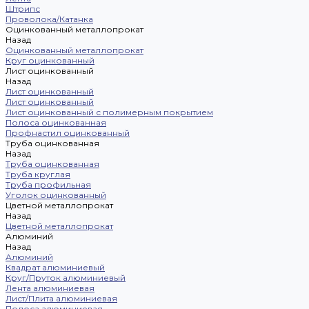
Штрипс
Проволока/Катанка
Оцинкованный металлопрокат
Назад
Оцинкованный металлопрокат
Круг оцинкованный
Лист оцинкованный
Назад
Лист оцинкованный
Лист оцинкованный
Лист оцинкованный с полимерным покрытием
Полоса оцинкованная
Профнастил оцинкованный
Труба оцинкованная
Назад
Труба оцинкованная
Труба круглая
Труба профильная
Уголок оцинкованный
Цветной металлопрокат
Назад
Цветной металлопрокат
Алюминий
Назад
Алюминий
Квадрат алюминиевый
Круг/Пруток алюминиевый
Лента алюминиевая
Лист/Плита алюминиевая
Полоса алюминиевая