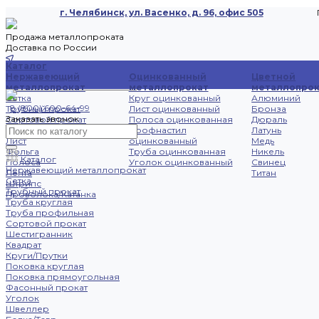
г. Челябинск, ул. Васенко, д. 96, офис 505
Продажа металлопроката
Доставка по России
Каталог
Челябинск
Нержавеющий
Оцинкованный
Цветной
металлопрокат
металлопрокат
металлопрок
Сетка
Круг оцинкованный
Алюминий
8 (800) 600-64-99
Трубный прокат
Лист оцинкованный
Бронза
Заказать звонок
Сортовой прокат
Полоса оцинкованная
Дюраль
Фасонный прокат
Профнастил
Латунь
Лист
оцинкованный
Медь
Фольга
Труба оцинкованная
Никель
Каталог
Полоса
Уголок оцинкованный
Свинец
Нержавеющий металлопрокат
Лента
Титан
Сетка
Штрипс
Трубный прокат
Проволока/Катанка
Труба круглая
Труба профильная
Сортовой прокат
Шестигранник
Квадрат
Круги/Прутки
Поковка круглая
Поковка прямоугольная
Фасонный прокат
Уголок
Швеллер