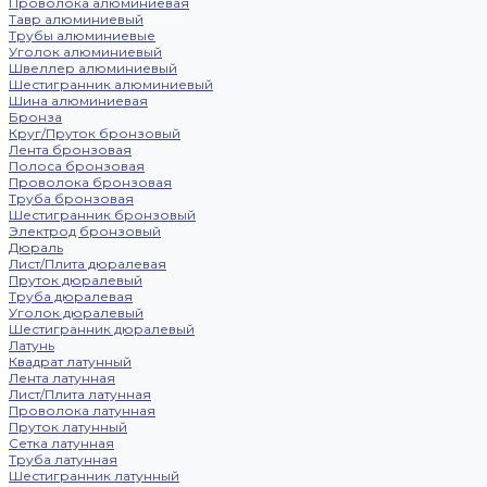
Проволока алюминиевая
Тавр алюминиевый
Трубы алюминиевые
Уголок алюминиевый
Швеллер алюминиевый
Шестигранник алюминиевый
Шина алюминиевая
Бронза
Круг/Пруток бронзовый
Лента бронзовая
Полоса бронзовая
Проволока бронзовая
Труба бронзовая
Шестигранник бронзовый
Электрод бронзовый
Дюраль
Лист/Плита дюралевая
Пруток дюралевый
Труба дюралевая
Уголок дюралевый
Шестигранник дюралевый
Латунь
Квадрат латунный
Лента латунная
Лист/Плита латунная
Проволока латунная
Пруток латунный
Сетка латунная
Труба латунная
Шестигранник латунный