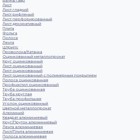
Балка/Тавр
Лист
Лист гладкий
Лист рифленый
Лист перфорированный
Лист декоративный
Плита
Фольга
Полоса
Лента
Штрипс
Проволока/Катанка
Оцинкованный металлопрокат
Круг оцинкованный
Лист оцинкованный
Лист оцинкованный
Лист оцинкованный с полимерным покрытием
Полоса оцинкованная
Профнастил оцинкованный
Труба оцинкованная
Труба круглая
Труба профильная
Уголок оцинкованный
Цветной металлопрокат
Алюминий
Квадрат алюминиевый
Круг/Пруток алюминиевый
Лента алюминиевая
Лист/Плита алюминиевая
Полоса алюминиевая