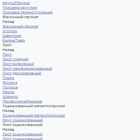
Круги/Прутки
Поковка круглая
Поковка прямоугольная
Фасонный прокат
Назад
Фасонный прокат
Уголок
Швеллер
Балка/Тавр
Лист
Назад
Лист
Лист гладкий
Лист рифленый
Лист перфорированный
Лист декоративный
Плита
Фольга
Полоса
Лента
Штрипс
Проволока/Катанка
Оцинкованный металлопрокат
Назад
Оцинкованный металлопрокат
Круг оцинкованный
Лист оцинкованный
Назад
Лист оцинкованный
Лист оцинкованный