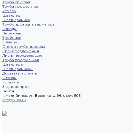
Труба круглая
Труба профильная
Уголок
Швеллер
Шестигранник
Трубопроводная арматура
Отводы
Переходы
Тройники
Фланцы
Опоры трубопровода
Спецпредложения
Листы нержавеющие
Труба профильная
Швеллеры
Шестигранники
Доставка и оплата
Отзывы
Контакты
Задать вопрос
Войти
г. Челябинск, ул. Васенко, д. 96, офис 505
info@russs.ru