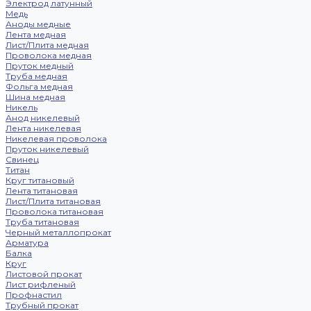
Электрод латунный
Медь
Аноды медные
Лента медная
Лист/Плита медная
Проволока медная
Пруток медный
Труба медная
Фольга медная
Шина медная
Никель
Анод никелевый
Лента никелевая
Никелевая проволока
Пруток никелевый
Свинец
Титан
Круг титановый
Лента титановая
Лист/Плита титановая
Проволока титановая
Труба титановая
Черный металлопрокат
Арматура
Балка
Круг
Листовой прокат
Лист рифленый
Профнастил
Трубный прокат