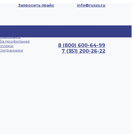
Запросить прайс
info@russs.ru
ецпредложения
Доставка и
Отзывы
Контакты
ты
оплата
ржавеющие
ба профильная
8 (800) 600-64-99
еллеры
тигранники
7 (351) 200-26-22