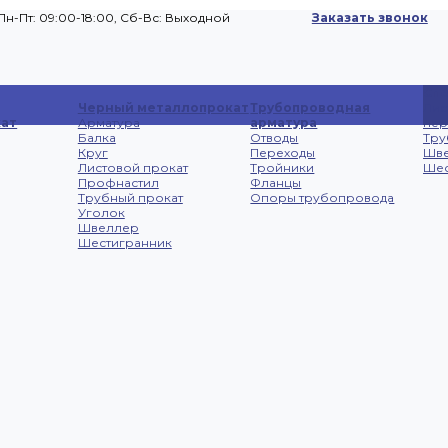
Пн-Пт: 09:00-18:00, Cб-Вс: Выходной
Заказать звонок
Сп
Черный металлопрокат
Трубопроводная
Лис
ат
Арматура
арматура
не
Балка
Отводы
Тру
Круг
Переходы
Шв
Листовой прокат
Тройники
Шес
Профнастил
Фланцы
Трубный прокат
Опоры трубопровода
Уголок
Швеллер
Шестигранник