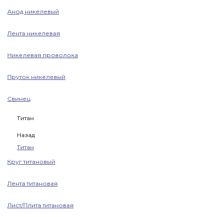
Анод никелевый
Лента никелевая
Никелевая проволока
Пруток никелевый
Свинец
Титан
Назад
Титан
Круг титановый
Лента титановая
Лист/Плита титановая