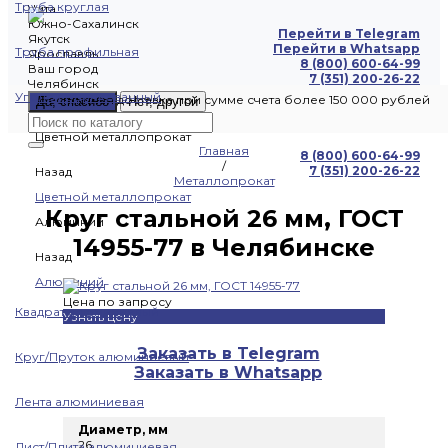
Труба круглая
Чита
Южно-Сахалинск
Перейти в Telegram
Якутск
Перейти в Whatsapp
Труба профильная
Ярославль
8 (800) 600-64-99
Ваш город
7 (351) 200-26-22
Челябинск
Уголок оцинкованный
Бесплатная доставка при сумме счета более 150 000 рублей
Да, спасибо
Нет, другой
Цветной металлопрокат
Главная
8 (800) 600-64-99
/
7 (351) 200-26-22
Назад
Металлопрокат
Цветной металлопрокат
Круг стальной 26 мм, ГОСТ
Алюминий
14955-77 в Челябинске
Назад
Алюминий
Цена по запросу
Квадрат алюминиевый
Узнать цену
Заказать в Telegram
Круг/Пруток алюминиевый
Заказать в Whatsapp
Лента алюминиевая
Диаметр, мм
26
Лист/Плита алюминиевая