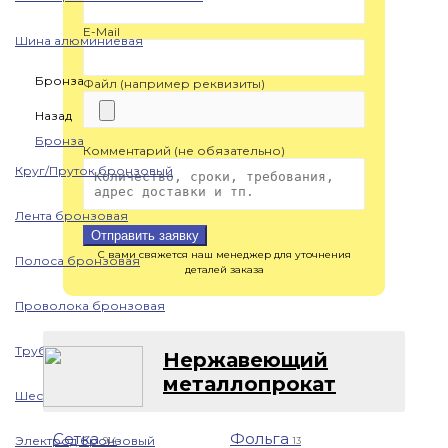
E-Mail
Шина алюминиевая
Бронза
Файл (например реквизиты)
Назад
Бронза
Комментарий (не обязательно)
Круг/Пруток бронзовый
Лента бронзовая
Отправить заявку
С вами свяжется наш менеджер для уточнения
Полоса бронзовая
деталей заказа
Проволока бронзовая
Труба бронзовая
Нержавеющий
металлопрокат
Шестигранник бронзовый
Сетка
Фольга
Электрод бронзовый
914
13