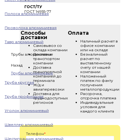
ГОСТ/ТУ
ГОСТ 14955-77
Полоса алюминиевая
Проволока алюминиевая
Способы
Оплата
доставки
Наличный расчет в
Тавр алюминиевый
Самовывоз со
офисе компании
склада компании
или на складе
Трубы алюминиевые
Доставка
Безналичный
транспортом
расчет по
компании
выставленному
Назад
Доставка
счету от нашей
транспортной
компании
Трубы алюминиевые
компанией до
Наложенный
терминала
платеж по факту
Труба круглая
Ж/д и
получения
авиаперевозки
металлопродукции
Доставка для
Рассрочка,
Труба профильная
труднодоступных
отсрочка платежа
регионов
Индивидуальные
условия для
Уголок алюминиевый
каждого клиента
Швеллер алюминиевый
Телефон
*
Шестигранник алюминиевый