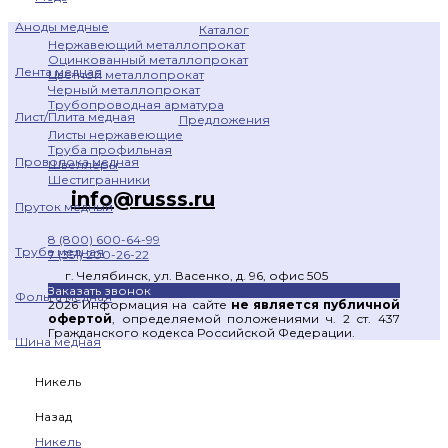
Аноды медные
Каталог
Нержавеющий металлопрокат
Оцинкованный металлопрокат
Лента медная
Цветной металлопрокат
Черный металлопрокат
Трубопроводная арматура
Лист/Плита медная
Предложения
Листы нержавеющие
Труба профильная
Проволока медная
Швеллеры
Шестигранники
info@russs.ru
Пруток медный
8 (800) 600-64-99
Труба медная
7 (351) 200-26-22
г. Челябинск, ул. Васенко, д. 96, офис 505
Заказать звонок
Фольга медная
2026 Информация на сайте
не является публичной
офертой
, определяемой положениями ч. 2 ст. 437
Гражданского кодекса Российской Федерации.
Шина медная
Никель
Назад
Никель