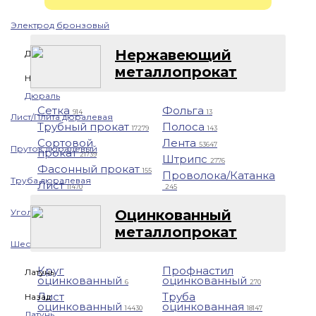
Электрод бронзовый
Нержавеющий
Дюраль
металлопрокат
Назад
Дюраль
Сетка
Фольга
914
13
Лист/Плита дюралевая
Трубный прокат
Полоса
17279
143
Сортовой
Лента
53647
Пруток дюралевый
прокат
21739
Штрипс
2776
Фасонный прокат
155
Проволока/Катанка
Труба дюралевая
Лист
11470
245
Оцинкованный
Уголок дюралевый
металлопрокат
Шестигранник дюралевый
Круг
Профнастил
Латунь
оцинкованный
оцинкованный
6
270
Лист
Труба
Назад
оцинкованный
оцинкованная
14430
18147
Латунь