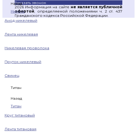
Заказать звонок
Назад
2026 Информация на сайте
не является публичной
офертой
, определяемой положениями ч. 2 ст. 437
Никель
Гражданского кодекса Российской Федерации.
Анод никелевый
Лента никелевая
Никелевая проволока
Пруток никелевый
Свинец
Титан
Назад
Титан
Круг титановый
Лента титановая