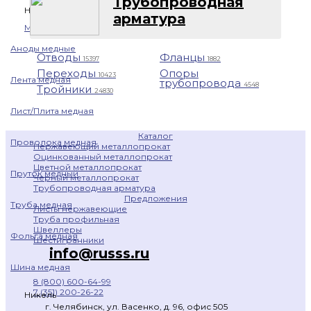
Трубопроводная
Назад
арматура
Медь
Аноды медные
Отводы
Фланцы
15397
1882
Переходы
Опоры
10423
Лента медная
трубопровода
4548
Тройники
24830
Лист/Плита медная
Каталог
Проволока медная
Нержавеющий металлопрокат
Оцинкованный металлопрокат
Цветной металлопрокат
Пруток медный
Черный металлопрокат
Трубопроводная арматура
Предложения
Труба медная
Листы нержавеющие
Труба профильная
Швеллеры
Фольга медная
Шестигранники
info@russs.ru
Шина медная
8 (800) 600-64-99
7 (351) 200-26-22
Никель
г. Челябинск, ул. Васенко, д. 96, офис 505