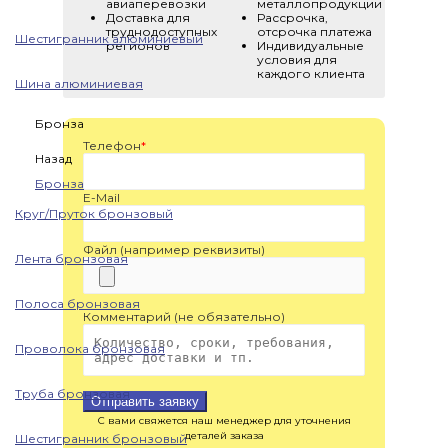
авиаперевозки
металлопродукции
Доставка для
Рассрочка,
труднодоступных
отсрочка платежа
Шестигранник алюминиевый
регионов
Индивидуальные
условия для
каждого клиента
Шина алюминиевая
Бронза
Телефон
*
Назад
Бронза
E-Mail
Круг/Пруток бронзовый
Файл (например реквизиты)
Лента бронзовая
Полоса бронзовая
Комментарий (не обязательно)
Проволока бронзовая
Труба бронзовая
Отправить заявку
С вами свяжется наш менеджер для уточнения
деталей заказа
Шестигранник бронзовый