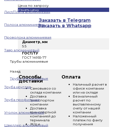
Цена по запросу
Узнать цену
Лист/Плита алюминиевая
Заказать в Telegram
Полоса алюминиевая
Заказать в Whatsapp
Проволока алюминиевая
Диаметр, мм
5.5
Тавр алюминиевый
ГОСТ/ТУ
ГОСТ 14955-77
Трубы алюминиевые
Назад
Способы
Оплата
Трубы алюминиевые
доставки
Наличный расчет в
Труба круглая
Самовывоз со
офисе компании
склада компании
или на складе
Доставка
Безналичный
Труба профильная
транспортом
расчет по
компании
выставленному
Доставка
счету от нашей
транспортной
компании
Уголок алюминиевый
компанией до
Наложенный
терминала
платеж по факту
Ж/д и
получения
Швеллер алюминиевый