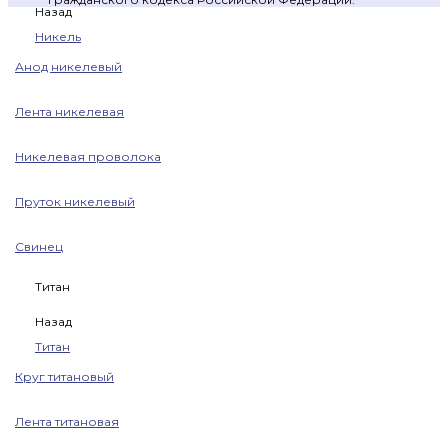
Назад
Никель
Анод никелевый
Лента никелевая
Никелевая проволока
Пруток никелевый
Свинец
Титан
Назад
Титан
Круг титановый
Лента титановая