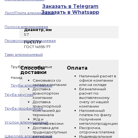
Заказать в Telegram
Заказать в Whatsapp
Лист/Плита алюминиевая
Полоса алюминиевая
Диаметр, мм
5.7
Проволока алюминиевая
ГОСТ/ТУ
ГОСТ 14955-77
Тавр алюминиевый
Трубы алюминиевые
Способы
Оплата
доставки
Наличный расчет в
Назад
Самовывоз со
офисе компании
склада компании
или на складе
Трубы алюминиевые
Доставка
Безналичный
транспортом
расчет по
Труба круглая
компании
выставленному
Доставка
счету от нашей
транспортной
компании
Труба профильная
компанией до
Наложенный
терминала
платеж по факту
Ж/д и
получения
Уголок алюминиевый
авиаперевозки
металлопродукции
Доставка для
Рассрочка,
труднодоступных
отсрочка платежа
Швеллер алюминиевый
регионов
Индивидуальные