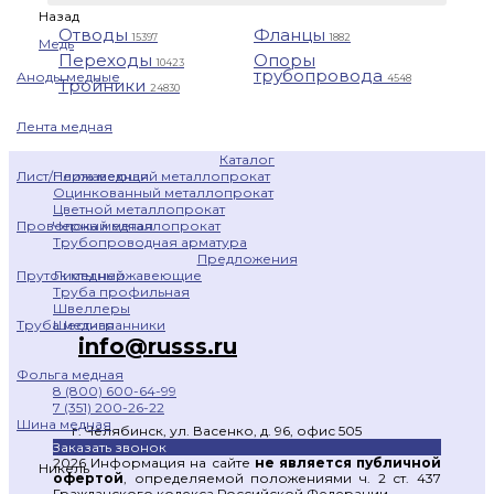
Назад
Отводы
Фланцы
15397
1882
Медь
Переходы
Опоры
10423
трубопровода
Аноды медные
4548
Тройники
24830
Лента медная
Каталог
Нержавеющий металлопрокат
Лист/Плита медная
Оцинкованный металлопрокат
Цветной металлопрокат
Черный металлопрокат
Проволока медная
Трубопроводная арматура
Предложения
Листы нержавеющие
Пруток медный
Труба профильная
Швеллеры
Шестигранники
Труба медная
info@russs.ru
Фольга медная
8 (800) 600-64-99
7 (351) 200-26-22
Шина медная
г. Челябинск, ул. Васенко, д. 96, офис 505
Заказать звонок
2026 Информация на сайте
не является публичной
Никель
офертой
, определяемой положениями ч. 2 ст. 437
Гражданского кодекса Российской Федерации.