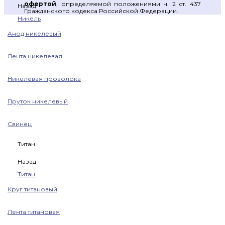
офертой
, определяемой положениями ч. 2 ст. 437
Назад
Гражданского кодекса Российской Федерации.
Никель
Анод никелевый
Лента никелевая
Никелевая проволока
Пруток никелевый
Свинец
Титан
Назад
Титан
Круг титановый
Лента титановая