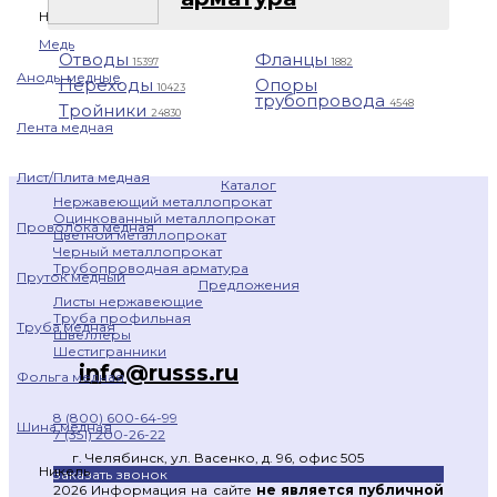
Назад
Медь
Отводы
Фланцы
15397
1882
Аноды медные
Переходы
Опоры
10423
трубопровода
4548
Тройники
24830
Лента медная
Лист/Плита медная
Каталог
Нержавеющий металлопрокат
Оцинкованный металлопрокат
Проволока медная
Цветной металлопрокат
Черный металлопрокат
Трубопроводная арматура
Пруток медный
Предложения
Листы нержавеющие
Труба профильная
Труба медная
Швеллеры
Шестигранники
info@russs.ru
Фольга медная
8 (800) 600-64-99
Шина медная
7 (351) 200-26-22
г. Челябинск, ул. Васенко, д. 96, офис 505
Никель
Заказать звонок
2026 Информация на сайте
не является публичной