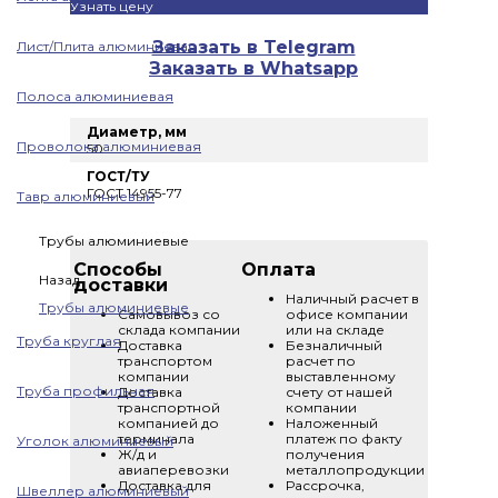
Узнать цену
Заказать в Telegram
Лист/Плита алюминиевая
Заказать в Whatsapp
Полоса алюминиевая
Диаметр, мм
Проволока алюминиевая
50
ГОСТ/ТУ
ГОСТ 14955-77
Тавр алюминиевый
Трубы алюминиевые
Способы
Оплата
Назад
доставки
Наличный расчет в
Трубы алюминиевые
Самовывоз со
офисе компании
склада компании
или на складе
Труба круглая
Доставка
Безналичный
транспортом
расчет по
компании
выставленному
Труба профильная
Доставка
счету от нашей
транспортной
компании
компанией до
Наложенный
терминала
платеж по факту
Уголок алюминиевый
Ж/д и
получения
авиаперевозки
металлопродукции
Доставка для
Рассрочка,
Швеллер алюминиевый