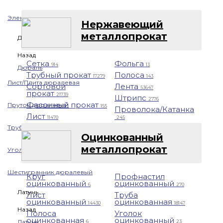
Электрод бронзовый
Нержавеющий
металлопрокат
Дюраль
Назад
Сетка
Фольга
914
13
Дюраль
Трубный прокат
Полоса
17279
143
Лист/Плита дюралевая
Сортовой
Лента
53647
прокат
21739
Штрипс
2776
Фасонный прокат
Пруток дюралевый
155
Проволока/Катанка
Лист
11470
245
Труба дюралевая
Оцинкованный
металлопрокат
Уголок дюралевый
Шестигранник дюралевый
Круг
Профнастил
оцинкованный
оцинкованный
6
270
Латунь
Лист
Труба
оцинкованный
оцинкованная
14430
18147
Назад
Полоса
Уголок
оцинкованная
оцинкованный
Латунь
6
23