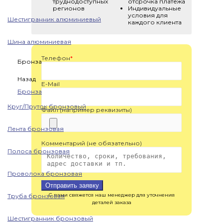
труднодоступных
отсрочка платежа
регионов
Индивидуальные
условия для
Шестигранник алюминиевый
каждого клиента
Шина алюминиевая
Телефон
*
Бронза
Назад
E-Mail
Бронза
Круг/Пруток бронзовый
Файл (например реквизиты)
Лента бронзовая
Комментарий (не обязательно)
Полоса бронзовая
Проволока бронзовая
Отправить заявку
С вами свяжется наш менеджер для уточнения
Труба бронзовая
деталей заказа
Шестигранник бронзовый