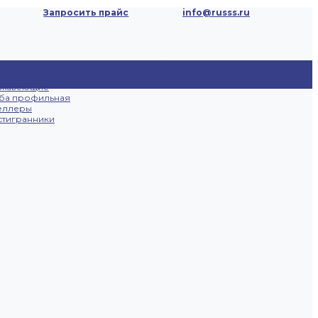
Запросить прайс
info@russs.ru
ецпредложения
Доставка и
Отзывы
Контакты
ты
оплата
ржавеющие
ба профильная
еллеры
тигранники