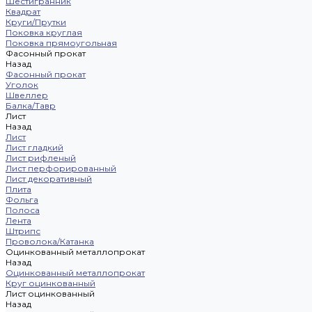
Шестигранник
Квадрат
Круги/Прутки
Поковка круглая
Поковка прямоугольная
Фасонный прокат
Назад
Фасонный прокат
Уголок
Швеллер
Балка/Тавр
Лист
Назад
Лист
Лист гладкий
Лист рифленый
Лист перфорированный
Лист декоративный
Плита
Фольга
Полоса
Лента
Штрипс
Проволока/Катанка
Оцинкованный металлопрокат
Назад
Оцинкованный металлопрокат
Круг оцинкованный
Лист оцинкованный
Назад