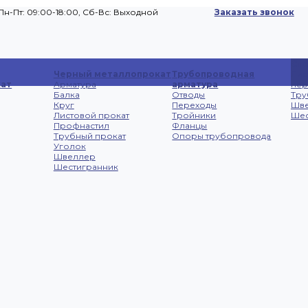
Пн-Пт: 09:00-18:00, Cб-Вс: Выходной
Заказать звонок
Сп
Черный металлопрокат
Трубопроводная
Лис
ат
Арматура
арматура
не
Балка
Отводы
Тру
Круг
Переходы
Шв
Листовой прокат
Тройники
Шес
Профнастил
Фланцы
Трубный прокат
Опоры трубопровода
Уголок
Швеллер
Шестигранник