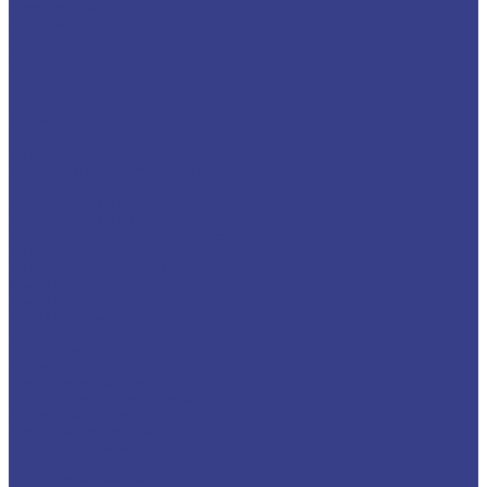
Лист гладкий
Лист рифленый
Лист перфорированный
Лист декоративный
Плита
Фольга
Полоса
Лента
Штрипс
Проволока/Катанка
Оцинкованный металлопрокат
Круг оцинкованный
Лист оцинкованный
Лист оцинкованный
Лист оцинкованный с полимерным покрытием
Полоса оцинкованная
Профнастил оцинкованный
Труба оцинкованная
Труба круглая
Труба профильная
Уголок оцинкованный
Цветной металлопрокат
Алюминий
Квадрат алюминиевый
Круг/Пруток алюминиевый
Лента алюминиевая
Лист/Плита алюминиевая
Полоса алюминиевая
Проволока алюминиевая
Тавр алюминиевый