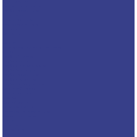
Спецпредложения
Листы нержавеющие
Труба профильная
Швеллеры
Шестигранники
Доставка и оплата
Отзывы
Контакты
...
Каталог
Нержавеющий металлопрокат
Сетка
Трубный прокат
Труба круглая
Труба электросварная
Труба бесшовная
Труба профильная
Труба квадратная
Труба прямоугольная
Сортовой прокат
Шестигранник
Квадрат
Круги/Прутки
Поковка круглая
Поковка прямоугольная
Фасонный прокат
Уголок
Швеллер
Балка/Тавр
Лист