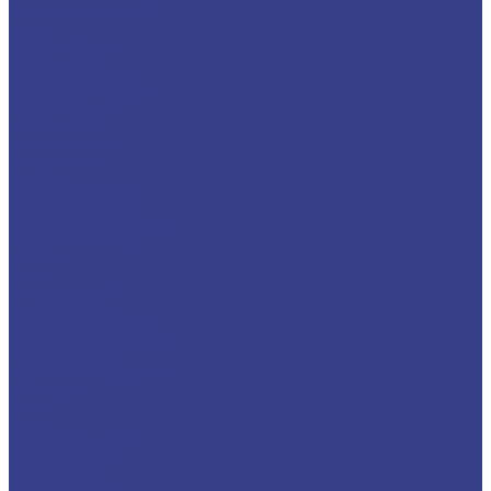
Электрод латунный
Медь
Аноды медные
Лента медная
Лист/Плита медная
Проволока медная
Пруток медный
Труба медная
Фольга медная
Шина медная
Никель
Анод никелевый
Лента никелевая
Никелевая проволока
Пруток никелевый
Свинец
Титан
Круг титановый
Лента титановая
Лист/Плита титановая
Проволока титановая
Труба титановая
Черный металлопрокат
Арматура
Балка
Круг
Листовой прокат
Лист рифленый
Профнастил
Трубный прокат