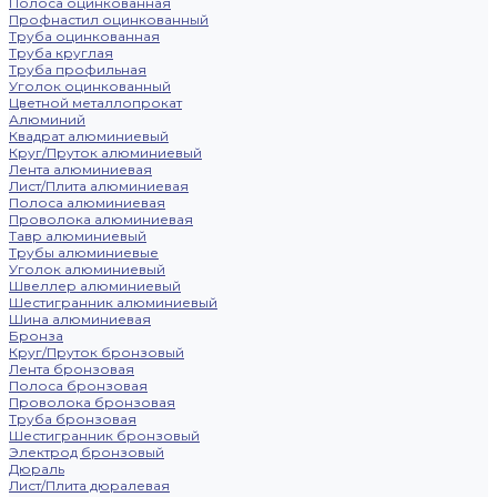
Полоса оцинкованная
Профнастил оцинкованный
Труба оцинкованная
Труба круглая
Труба профильная
Уголок оцинкованный
Цветной металлопрокат
Алюминий
Квадрат алюминиевый
Круг/Пруток алюминиевый
Лента алюминиевая
Лист/Плита алюминиевая
Полоса алюминиевая
Проволока алюминиевая
Тавр алюминиевый
Трубы алюминиевые
Уголок алюминиевый
Швеллер алюминиевый
Шестигранник алюминиевый
Шина алюминиевая
Бронза
Круг/Пруток бронзовый
Лента бронзовая
Полоса бронзовая
Проволока бронзовая
Труба бронзовая
Шестигранник бронзовый
Электрод бронзовый
Дюраль
Лист/Плита дюралевая