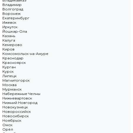
Владикавказ
Владимир
Волгоград
Воронеж
Екатеринбург
Ижевск
Иркутск
Йошкар-Ола
Казань
Калуга
Кемерово
Киров
Комсомольск-на-Амуре
Краснодар
Красноярск
Курган
Курск
Липецк
Магнитогорск
Москва
Мурманск
Набережные Челны
Нижневартовск
Нижний Новгород
Новокузнецк
Новороссийск
Новосибирск
Ноябрьск
Омск
Орёл