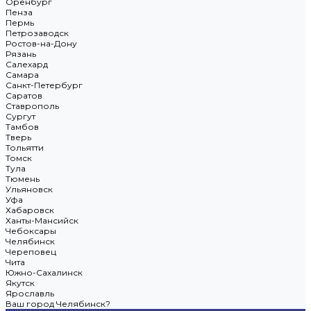
Оренбург
Пенза
Пермь
Петрозаводск
Ростов-на-Дону
Рязань
Салехард
Самара
Санкт-Петербург
Саратов
Ставрополь
Сургут
Тамбов
Тверь
Тольятти
Томск
Тула
Тюмень
Ульяновск
Уфа
Хабаровск
Ханты-Мансийск
Чебоксары
Челябинск
Череповец
Чита
Южно-Сахалинск
Якутск
Ярославль
Ваш город Челябинск?