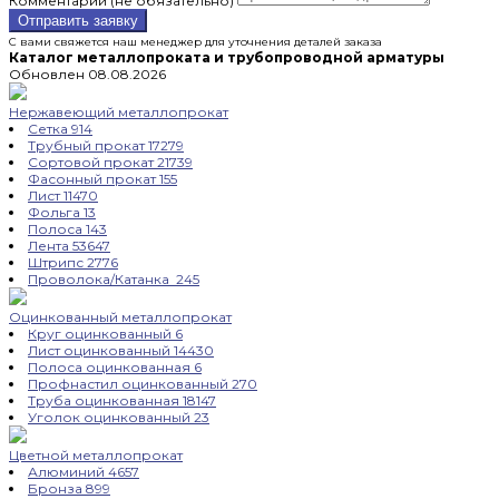
Комментарий (не обязательно)
Отправить заявку
С вами свяжется наш менеджер для уточнения деталей заказа
Каталог металлопроката и трубопроводной арматуры
Обновлен 08.08.2026
Нержавеющий металлопрокат
Сетка
914
Трубный прокат
17279
Сортовой прокат
21739
Фасонный прокат
155
Лист
11470
Фольга
13
Полоса
143
Лента
53647
Штрипс
2776
Проволока/Катанка
245
Оцинкованный металлопрокат
Круг оцинкованный
6
Лист оцинкованный
14430
Полоса оцинкованная
6
Профнастил оцинкованный
270
Труба оцинкованная
18147
Уголок оцинкованный
23
Цветной металлопрокат
Алюминий
4657
Бронза
899