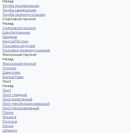
Назад
Труба профильная
Труба квадратная
Труба прямоугольная
Сортовой прокат
Назад
Сортовой прокат
Шестигранник
Квадрат
Круги/Прутки
Поковка круглая
Поковка прямоугольная
Фасонный прокат
Назад
Фасонный прокат
Уголок
Швеллер
Балка/Тавр
Лист
Назад
Лист
Лист гладкий
Лист рифленый
Лист перфорированный
Лист декоративный
Плита
Фольга
Полоса
Лента
Штрипс