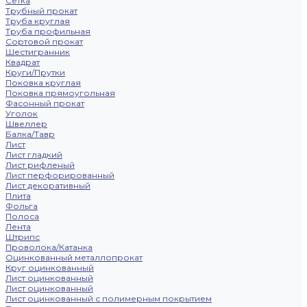
Сетка
Трубный прокат
Труба круглая
Труба профильная
Сортовой прокат
Шестигранник
Квадрат
Круги/Прутки
Поковка круглая
Поковка прямоугольная
Фасонный прокат
Уголок
Швеллер
Балка/Тавр
Лист
Лист гладкий
Лист рифленый
Лист перфорированный
Лист декоративный
Плита
Фольга
Полоса
Лента
Штрипс
Проволока/Катанка
Оцинкованный металлопрокат
Круг оцинкованный
Лист оцинкованный
Лист оцинкованный
Лист оцинкованный с полимерным покрытием