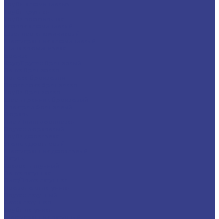
Трубы алюминиевые
Труба круглая
Труба профильная
Уголок алюминиевый
Швеллер алюминиевый
Шестигранник алюминиевый
Шина алюминиевая
Бронза
Круг/Пруток бронзовый
Лента бронзовая
Полоса бронзовая
Проволока бронзовая
Труба бронзовая
Шестигранник бронзовый
Электрод бронзовый
Дюраль
Лист/Плита дюралевая
Пруток дюралевый
Труба дюралевая
Уголок дюралевый
Шестигранник дюралевый
Латунь
Квадрат латунный
Лента латунная
Лист/Плита латунная
Проволока латунная
Пруток латунный
Сетка латунная
Труба латунная
Шестигранник латунный