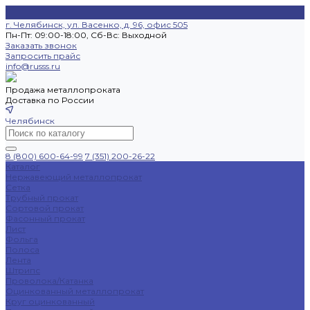
г. Челябинск, ул. Васенко, д. 96, офис 505
Пн-Пт: 09:00-18:00, Cб-Вс: Выходной
Заказать звонок
Запросить прайс
info@russs.ru
Продажа металлопроката
Доставка по России
Челябинск
8 (800) 600-64-99
7 (351) 200-26-22
Каталог
Нержавеющий металлопрокат
Сетка
Трубный прокат
Сортовой прокат
Фасонный прокат
Лист
Фольга
Полоса
Лента
Штрипс
Проволока/Катанка
Оцинкованный металлопрокат
Круг оцинкованный