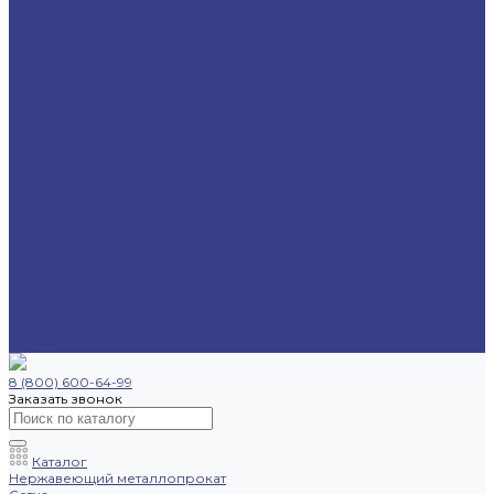
Труба круглая
Труба бесшовная
Труба электросварная
Труба профильная
Уголок
Швеллер
Шестигранник
Трубопроводная арматура
Отводы
Переходы
Тройники
Фланцы
Опоры трубопровода
Спецпредложения
Листы нержавеющие
Труба профильная
Швеллеры
Шестигранники
Доставка и оплата
Отзывы
Контакты
8 (800) 600-64-99
Заказать звонок
Каталог
Нержавеющий металлопрокат