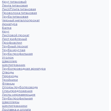
Круг титановый
Лента титановая
Лист/Плита титановая
Проволока титановая
Труба титановая
Черный металлопрокат
Арматура
Балка
Круг
Листовой прокат
Лист рифленый
Профнастил
Трубный прокат
Труба круглая
Труба профильная
Уголок
Швеллер
Шестигранник
Трубопроводная арматура
Отводы
Переходы
Тройники
Фланцы
Опоры трубопровода
Спецпредложения
Листы нержавеющие
Труба профильная
Швеллеры
Шестигранники
Доставка и оплата