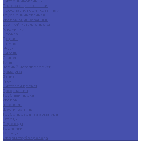
Лист оцинкованный
Полоса оцинкованная
Профнастил оцинкованный
Труба оцинкованная
Уголок оцинкованный
Цветной металлопрокат
Алюминий
Бронза
Дюраль
Латунь
Медь
Никель
Свинец
Титан
Черный металлопрокат
Арматура
Балка
Круг
Листовой прокат
Профнастил
Трубный прокат
Уголок
Швеллер
Шестигранник
Трубопроводная арматура
Отводы
Переходы
Тройники
Фланцы
Опоры трубопровода