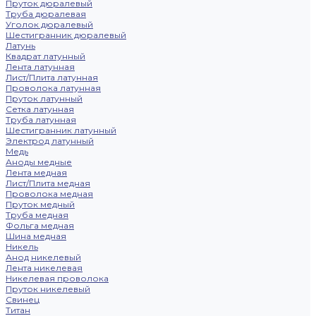
Пруток дюралевый
Труба дюралевая
Уголок дюралевый
Шестигранник дюралевый
Латунь
Квадрат латунный
Лента латунная
Лист/Плита латунная
Проволока латунная
Пруток латунный
Сетка латунная
Труба латунная
Шестигранник латунный
Электрод латунный
Медь
Аноды медные
Лента медная
Лист/Плита медная
Проволока медная
Пруток медный
Труба медная
Фольга медная
Шина медная
Никель
Анод никелевый
Лента никелевая
Никелевая проволока
Пруток никелевый
Свинец
Титан