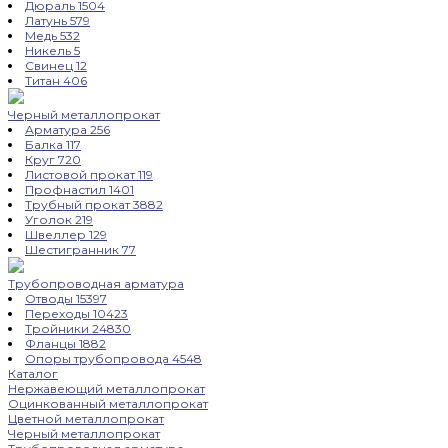
Дюраль
1504
Латунь
579
Медь
532
Никель
5
Свинец
12
Титан
406
Черный металлопрокат
Арматура
256
Балка
117
Круг
720
Листовой прокат
119
Профнастил
1401
Трубный прокат
3882
Уголок
219
Швеллер
129
Шестигранник
77
Трубопроводная арматура
Отводы
15397
Переходы
10423
Тройники
24830
Фланцы
1882
Опоры трубопровода
4548
Каталог
Нержавеющий металлопрокат
Оцинкованный металлопрокат
Цветной металлопрокат
Черный металлопрокат