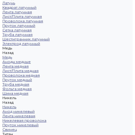
Латунь
Квадрат латунный
Лента латунная
Лист/Плита латунная
Проволока латунная
Пруток латунный
Сетка латунная
Труба латунная
Шестигранник латунный
Электрод латунный
Медь
Назад
Медь
Аноды медные
Лента медная
Лист/Плита медная
Проволока медная
Пруток медный
Труба медная
Фольга медная
Шина медная
Никель
Назад
Никель
Анод никелевый
Лента никелевая
Никелевая проволока
Пруток никелевый
Свинец
Титан