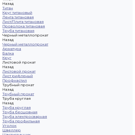
Назад
Титан
Круг титановый
Лента титановая
Лист/Плита титановая
Проволока титановая
Труба титановая
Черный металлопрокат
Назад
Черный металлопрокат
Арматура
Балка
Круг
Листовой прокат
Назад
Листовой прокат
Лист рифленый
Профнастил
Трубный прокат
Назад
Трубный прокат
Труба круглая
Назад
Труба круглая
Труба бесшовная
Труба электросварная
Труба профильная
Уголок
Швеллер
Шестигранник